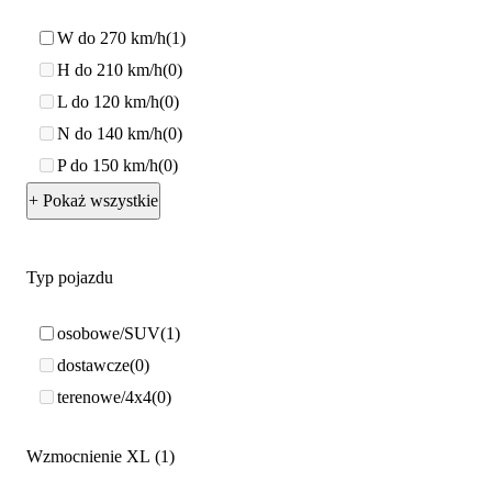
W do 270 km/h
1
H do 210 km/h
0
L do 120 km/h
0
N do 140 km/h
0
P do 150 km/h
0
+ Pokaż wszystkie
Typ pojazdu
osobowe/SUV
1
dostawcze
0
terenowe/4x4
0
Wzmocnienie XL
1