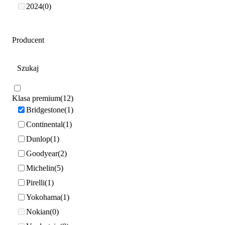
2024
0
Producent
Klasa premium
12
Bridgestone
1
Continental
1
Dunlop
1
Goodyear
2
Michelin
5
Pirelli
1
Yokohama
1
Nokian
0