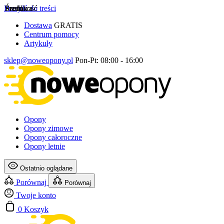
Przejdź do treści
Szerokość
Profil
Średnica
Dostawa
GRATIS
Centrum pomocy
Artykuły
sklep@noweopony.pl
Pon-Pt: 08:00 - 16:00
Opony
Opony zimowe
Opony całoroczne
Opony letnie
Ostatnio oglądane
Porównaj
Porównaj
Twoje konto
0
Koszyk