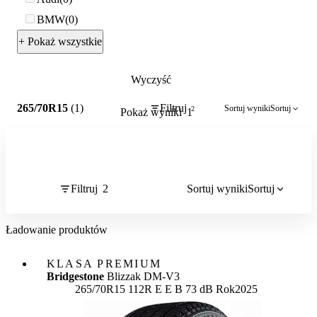
BMW
0
+ Pokaż wszystkie
Wyczyść
2
265/70R15
(1)
Filtruj
Sortuj wyniki
Sortuj
2
Pokaż wyniki
1
Filtruj
2
Sortuj wyniki
Sortuj
Ładowanie produktów
KLASA PREMIUM
Bridgestone
Blizzak DM-V3
Etykieta:
265/70R15 112R
E
E
B 73 dB
Rok
2025