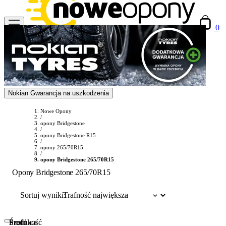
0
Nokian Gwarancja na uszkodzenia
Nowe Opony
/
opony Bridgestone
/
opony Bridgestone R15
/
opony 265/70R15
/
opony Bridgestone 265/70R15
Opony Bridgestone 265/70R15
Sortuj wyniki:
Szerokość
Profil
Średnica