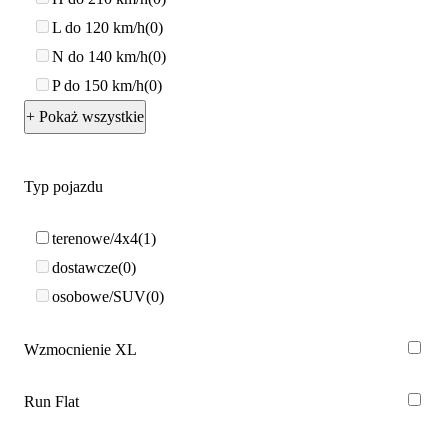
L do 120 km/h
0
N do 140 km/h
0
P do 150 km/h
0
+ Pokaż wszystkie
Typ pojazdu
terenowe/4x4
1
dostawcze
0
osobowe/SUV
0
Wzmocnienie XL
Run Flat