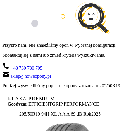
Przykro nam! Nie znaleźliśmy opon w wybranej konfiguracji
Skontaktuj się z nami lub zmień kryteria wyszukiwania.
+48 730 730 705
sklep@noweopony.pl
Poniżej wyświetliliśmy popularne opony z rozmiaru 205/50R19
KLASA PREMIUM
Goodyear
EFFICIENTGRIP PERFORMANCE
Etykieta:
205/50R19 94H XL
A
A
A 69 dB
Rok
2025