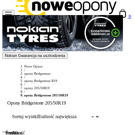
0
Nokian Gwarancja na uszkodzenia
Nowe Opony
/
opony Bridgestone
/
opony Bridgestone R19
/
opony 205/50R19
/
opony Bridgestone 205/50R19
Opony Bridgestone 205/50R19
Sortuj wyniki:
Szerokość
Profil
Średnica