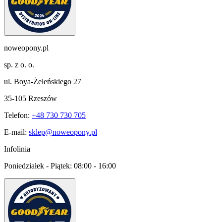
noweopony.pl
sp. z o. o.
ul. Boya-Żeleńskiego 27
35-105 Rzeszów
Telefon:
+48 730 730 705
E-mail:
sklep@noweopony.pl
Infolinia
Poniedziałek - Piątek:
08:00 - 16:00