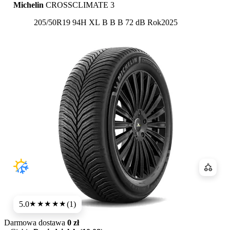
Michelin
CROSSCLIMATE 3
Etykieta:
205/50R19 94H XL
B
B
B 72 dB
Rok
2025
Porówn
5.0
(1)
★★★★★
Darmowa dostawa
0 zł