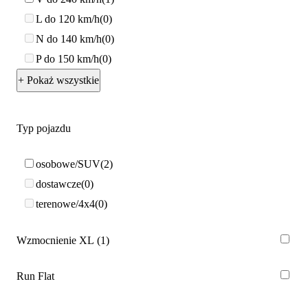
L do 120 km/h
0
N do 140 km/h
0
P do 150 km/h
0
+ Pokaż wszystkie
Typ pojazdu
osobowe/SUV
2
dostawcze
0
terenowe/4x4
0
Wzmocnienie XL
1
Run Flat