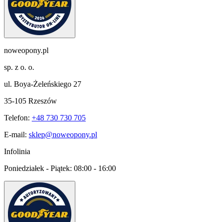
noweopony.pl
sp. z o. o.
ul. Boya-Żeleńskiego 27
35-105 Rzeszów
Telefon:
+48 730 730 705
E-mail:
sklep@noweopony.pl
Infolinia
Poniedziałek - Piątek:
08:00 - 16:00