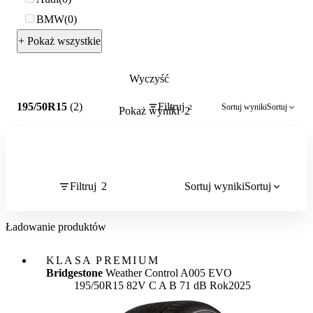
BMW
0
+ Pokaż wszystkie
Wyczyść
2
195/50R15
(2)
Filtruj
Sortuj wyniki
Sortuj
2
Pokaż wyniki
2
Filtruj
2
Sortuj wyniki
Sortuj
Ładowanie produktów
KLASA PREMIUM
Bridgestone
Weather Control A005 EVO
Etykieta:
195/50R15 82V
C
A
B 71 dB
Rok
2025