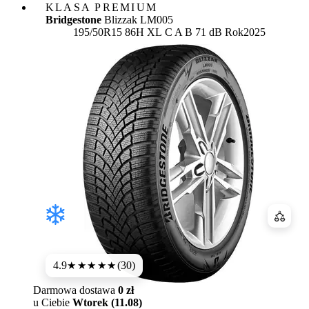
KLASA PREMIUM
Bridgestone
Blizzak LM005
Etykieta:
195/50R15 86H XL
C
A
B 71 dB
Rok
2025
Porówn
4.9
(30)
★★★★★
Darmowa dostawa
0 zł
u Ciebie
Wtorek (11.08)