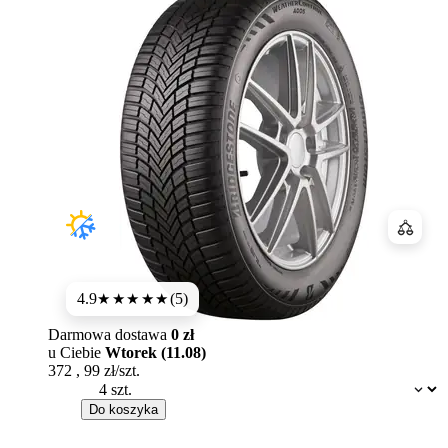
Porówn
4.9
(5)
★★★★★
Darmowa dostawa
0 zł
u Ciebie
Wtorek (11.08)
372
,
99
zł/szt.
Dostępność:
Do koszyka