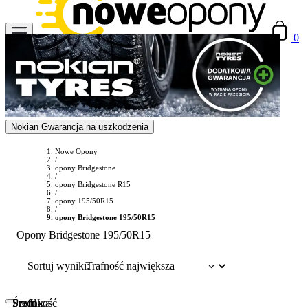
0
Nokian Gwarancja na uszkodzenia
Nowe Opony
/
opony Bridgestone
/
opony Bridgestone R15
/
opony 195/50R15
/
opony Bridgestone 195/50R15
Opony Bridgestone 195/50R15
Sortuj wyniki:
Szerokość
Profil
Średnica