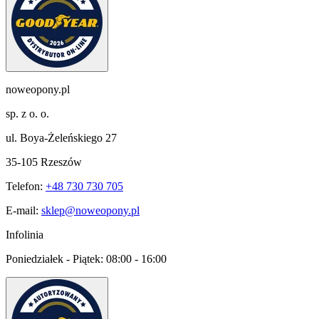
noweopony.pl
sp. z o. o.
ul. Boya-Żeleńskiego 27
35-105 Rzeszów
Telefon:
+48 730 730 705
E-mail:
sklep@noweopony.pl
Infolinia
Poniedziałek - Piątek:
08:00 - 16:00