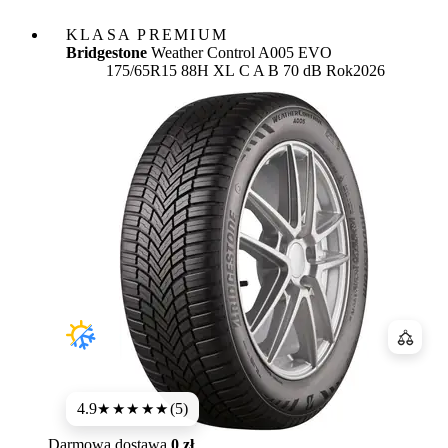
KLASA PREMIUM
Bridgestone
Weather Control A005 EVO
Etykieta:
175/65R15 88H XL
C
A
B 70 dB
Rok
2026
Porówn
4.9
(5)
★★★★★
Darmowa dostawa
0 zł