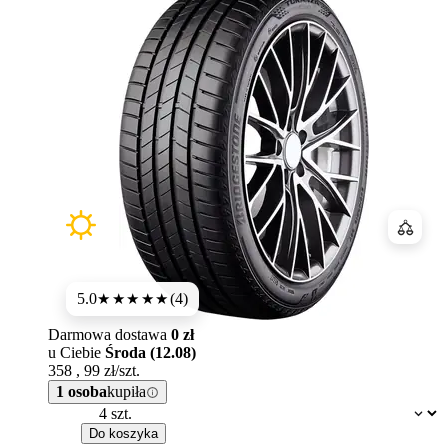
Porówn
5.0
(4)
★★★★★
Darmowa dostawa
0 zł
u Ciebie
Środa (12.08)
358
,
99
zł/szt.
1 osoba
kupiła
Dostępność:
Do koszyka