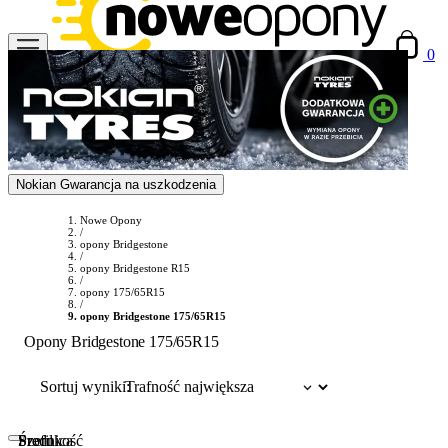
0
Nokian Gwarancja na uszkodzenia
Nowe Opony
/
opony Bridgestone
/
opony Bridgestone R15
/
opony 175/65R15
/
opony Bridgestone 175/65R15
Opony Bridgestone 175/65R15
Sortuj wyniki:
Szerokość
Profil
Średnica