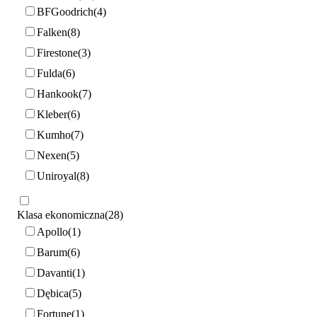
BFGoodrich
4
Falken
8
Firestone
3
Fulda
6
Hankook
7
Kleber
6
Kumho
7
Nexen
5
Uniroyal
8
Klasa ekonomiczna
28
Apollo
1
Barum
6
Davanti
1
Dębica
5
Fortune
1