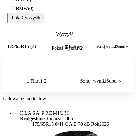
BMW
0
+ Pokaż wszystkie
Wyczyść
2
175/65R15
(2)
Filtruj
Sortuj wyniki
Sortuj
2
Pokaż wyniki
2
Filtruj
2
Sortuj wyniki
Sortuj
Ładowanie produktów
KLASA PREMIUM
Bridgestone
Turanza T005
Etykieta:
175/65R15 84H
C
A
B 70 dB
Rok
2026