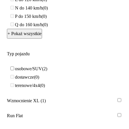
N do 140 km/h
0
P do 150 km/h
0
Q do 160 km/h
0
+ Pokaż wszystkie
Typ pojazdu
osobowe/SUV
2
dostawcze
0
terenowe/4x4
0
Wzmocnienie XL
1
Run Flat