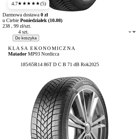
4.7
(5)
★★★★★
Darmowa dostawa
0 zł
u Ciebie
Poniedziałek (10.08)
238
,
99
zł/szt.
Dostępność:
Do koszyka
KLASA EKONOMICZNA
Matador
MP93 Nordicca
Etykieta:
185/65R14 86T
D
C
B 71 dB
Rok
2025