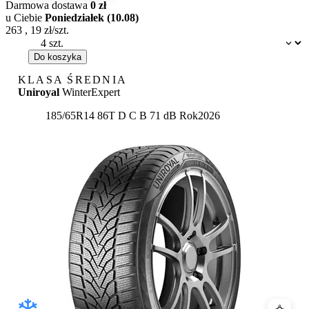
Darmowa dostawa
0 zł
u Ciebie
Poniedziałek (10.08)
263
,
19
zł/szt.
Dostępność:
Do koszyka
KLASA ŚREDNIA
Uniroyal
WinterExpert
Etykieta:
185/65R14 86T
D
C
B 71 dB
Rok
2026