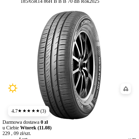
Etykieta:
185/65R14 86H
B
B
B 70 dB
Rok
2025
Porówn
4.7
(3)
★★★★★
Darmowa dostawa
0 zł
u Ciebie
Wtorek (11.08)
229
,
09
zł/szt.
Dostępność: