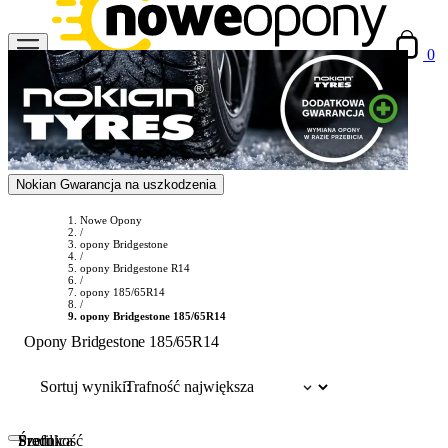
0
Nokian Gwarancja na uszkodzenia
Nowe Opony
/
opony Bridgestone
/
opony Bridgestone R14
/
opony 185/65R14
/
opony Bridgestone 185/65R14
Opony Bridgestone 185/65R14
Sortuj wyniki:
Szerokość
Profil
Średnica