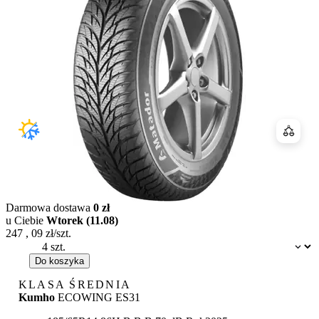
Porówn
Darmowa dostawa
0 zł
u Ciebie
Wtorek (11.08)
247
,
09
zł/szt.
Dostępność:
Do koszyka
KLASA ŚREDNIA
Kumho
ECOWING ES31