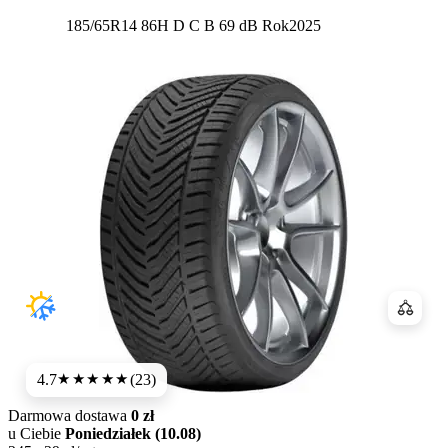
Etykieta:
185/65R14 86H
D
C
B 69 dB
Rok
2025
Porówn
4.7
(23)
★★★★★
Darmowa dostawa
0 zł
u Ciebie
Poniedziałek (10.08)