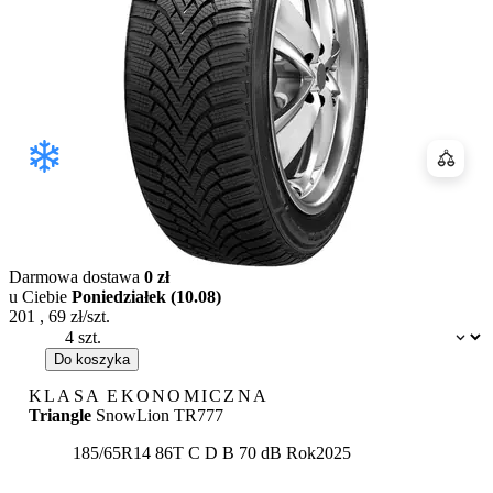
Porówn
Darmowa dostawa
0 zł
u Ciebie
Poniedziałek (10.08)
201
,
69
zł/szt.
Dostępność:
Do koszyka
KLASA EKONOMICZNA
Triangle
SnowLion TR777
Etykieta:
185/65R14 86T
C
D
B 70 dB
Rok
2025