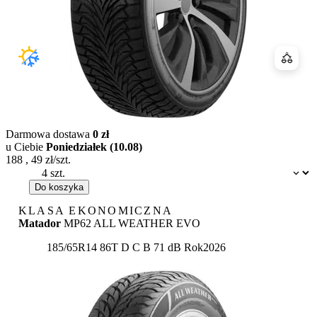
Porówn
Darmowa dostawa
0 zł
u Ciebie
Poniedziałek (10.08)
188
,
49
zł/szt.
Dostępność:
Do koszyka
KLASA EKONOMICZNA
Matador
MP62 ALL WEATHER EVO
Etykieta:
185/65R14 86T
D
C
B 71 dB
Rok
2026