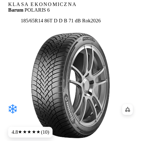
KLASA EKONOMICZNA
Barum
POLARIS 6
Etykieta:
185/65R14 86T
D
D
B 71 dB
Rok
2026
Porówn
4.8
(10)
★★★★★