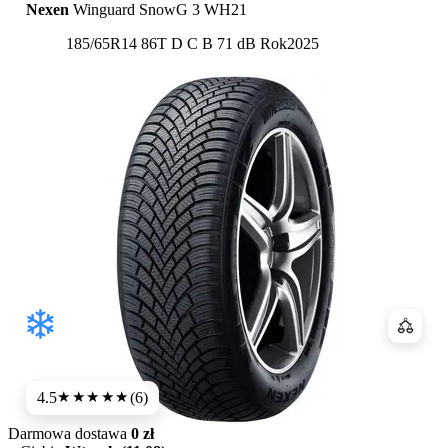
Nexen
Winguard SnowG 3 WH21
Etykieta:
185/65R14 86T
D
C
B 71 dB
Rok
2025
Porówn
4.5
(6)
★★★★
★
Darmowa dostawa
0 zł