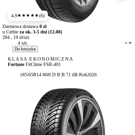
4.9
(6)
★★★★★
Darmowa dostawa
0 zł
u Ciebie
za ok. 3-5 dni (12.08)
284
,
19
zł/szt.
Dostępność:
Do koszyka
KLASA EKONOMICZNA
Fortune
FitClime FSR-401
Etykieta:
185/65R14 86H
D
B
B 71 dB
Rok
2026