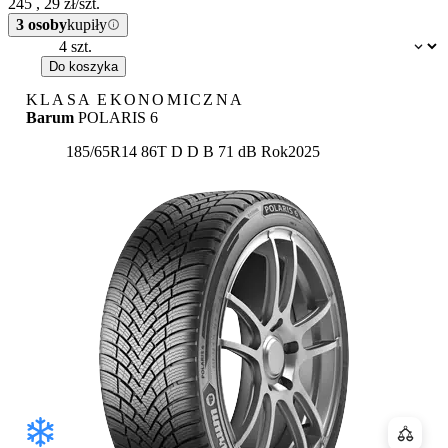
245
,
29
zł/szt.
3 osoby
kupiły
Dostępność:
Do koszyka
KLASA EKONOMICZNA
Barum
POLARIS 6
Etykieta:
185/65R14 86T
D
D
B 71 dB
Rok
2025
Porówn