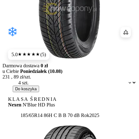
Porówn
5.0
(5)
★★★★★
Darmowa dostawa
0 zł
u Ciebie
Poniedziałek (10.08)
231
,
89
zł/szt.
Dostępność:
Do koszyka
KLASA ŚREDNIA
Nexen
N'Blue HD Plus
Etykieta:
185/65R14 86H
C
B
B 70 dB
Rok
2025