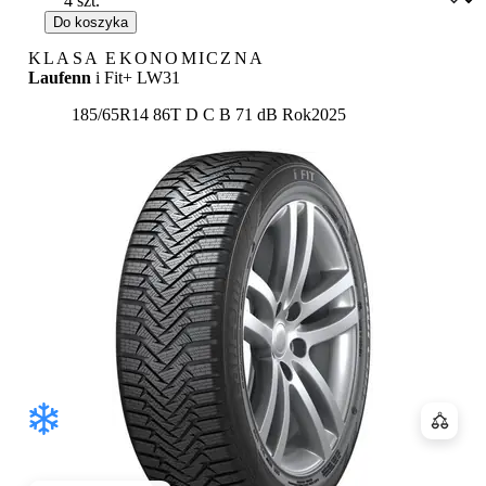
Do koszyka
KLASA EKONOMICZNA
Laufenn
i Fit+ LW31
Etykieta:
185/65R14 86T
D
C
B 71 dB
Rok
2025
Porówn