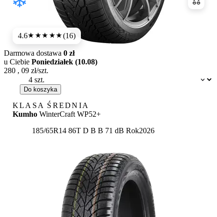
Porówn
4.6
(16)
★★★★★
Darmowa dostawa
0 zł
u Ciebie
Poniedziałek (10.08)
280
,
09
zł/szt.
Dostępność:
Do koszyka
KLASA ŚREDNIA
Kumho
WinterCraft WP52+
Etykieta:
185/65R14 86T
D
B
B 71 dB
Rok
2026