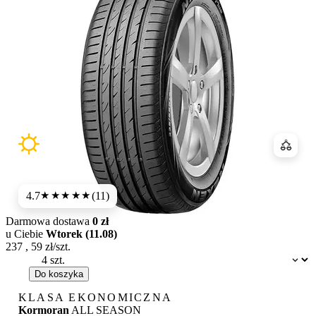
Porówn
4.7
(11)
★★★★★
Darmowa dostawa
0 zł
u Ciebie
Wtorek (11.08)
237
,
59
zł/szt.
Dostępność:
Do koszyka
KLASA EKONOMICZNA
Kormoran
ALL SEASON