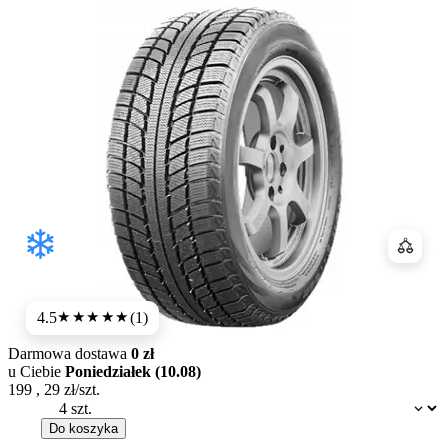
Porówn
4.5
(1)
★★★★
★
Darmowa dostawa
0 zł
u Ciebie
Poniedziałek (10.08)
199
,
29
zł/szt.
Dostępność:
Do koszyka