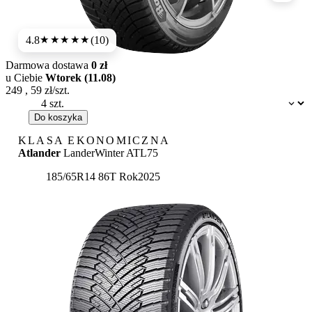
4.8
(10)
★★★★★
Darmowa dostawa
0 zł
u Ciebie
Wtorek (11.08)
249
,
59
zł/szt.
Dostępność:
Do koszyka
KLASA EKONOMICZNA
Atlander
LanderWinter ATL75
185/65R14 86T
Rok
2025