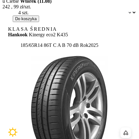
u Ciebie
Wtorek (11.08)
242
,
99
zł/szt.
Dostępność:
Do koszyka
KLASA ŚREDNIA
Hankook
Kinergy eco2 K435
Etykieta:
185/65R14 86T
C
A
B 70 dB
Rok
2025
Porówn