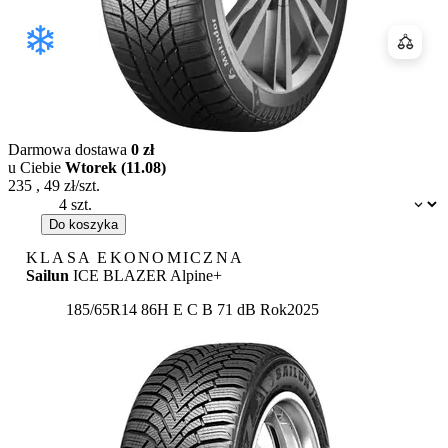
Porówn
Darmowa dostawa
0 zł
u Ciebie
Wtorek (11.08)
235
,
49
zł/szt.
Dostępność:
Do koszyka
KLASA EKONOMICZNA
Sailun
ICE BLAZER Alpine+
Etykieta:
185/65R14 86H
E
C
B 71 dB
Rok
2025