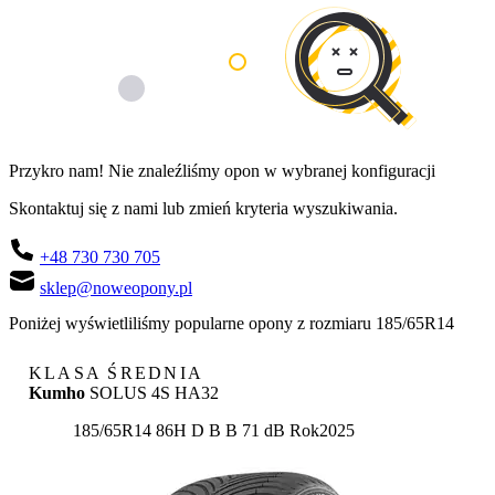
Przykro nam! Nie znaleźliśmy opon w wybranej konfiguracji
Skontaktuj się z nami lub zmień kryteria wyszukiwania.
+48 730 730 705
sklep@noweopony.pl
Poniżej wyświetliliśmy popularne opony z rozmiaru 185/65R14
KLASA ŚREDNIA
Kumho
SOLUS 4S HA32
Etykieta:
185/65R14 86H
D
B
B 71 dB
Rok
2025