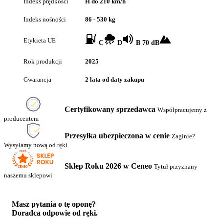
Indeks prędkości
H do 210 km/h
Indeks nośności
86 - 530 kg
Etykieta UE
C
D
B 70 dB
Rok produkcji
2025
Gwarancja
2 lata od daty zakupu
Certyfikowany sprzedawca
Współpracujemy z
producentem
Przesyłka ubezpieczona w cenie
Zaginie?
Wysyłamy nową od ręki
Sklep Roku 2026 w Ceneo
Tytuł przyznany
naszemu sklepowi
Masz pytania o tę oponę?
Doradca odpowie od ręki.