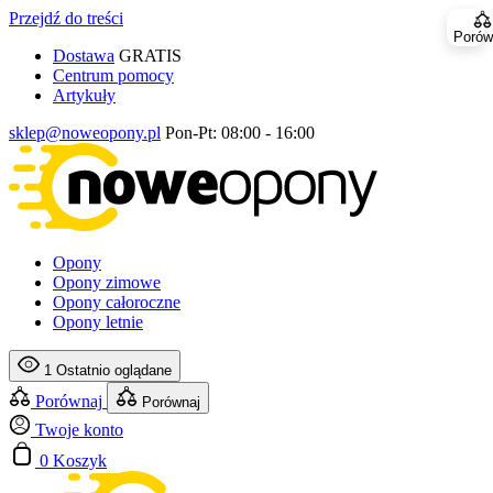
Przejdź do treści
Porów
Dostawa
GRATIS
Centrum pomocy
Artykuły
sklep@noweopony.pl
Pon-Pt: 08:00 - 16:00
Opony
Opony zimowe
Opony całoroczne
Opony letnie
1
Ostatnio oglądane
Porównaj
Porównaj
Twoje konto
0
Koszyk