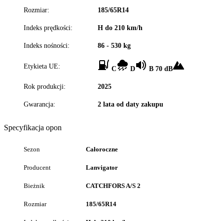
Rozmiar:
185/65R14
Indeks prędkości:
H do 210 km/h
Indeks nośności:
86 - 530 kg
Etykieta UE:
C
D
B 70 dB
Rok produkcji:
2025
Gwarancja:
2 lata od daty zakupu
Specyfikacja opon
Sezon
Całoroczne
Producent
Lanvigator
Bieżnik
CATCHFORS A/S 2
Rozmiar
185/65R14