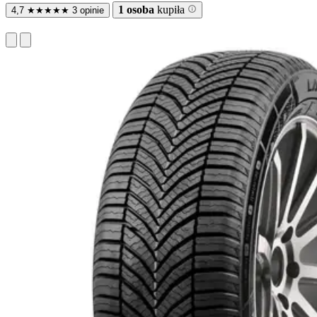
1 osoba
kupiła
4,7
★
★
★
★
★
3 opinie