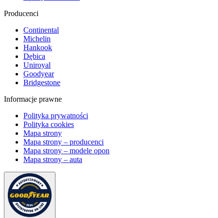
Producenci
Continental
Michelin
Hankook
Dębica
Uniroyal
Goodyear
Bridgestone
Informacje prawne
Polityka prywatności
Polityka cookies
Mapa strony
Mapa strony – producenci
Mapa strony – modele opon
Mapa strony – auta