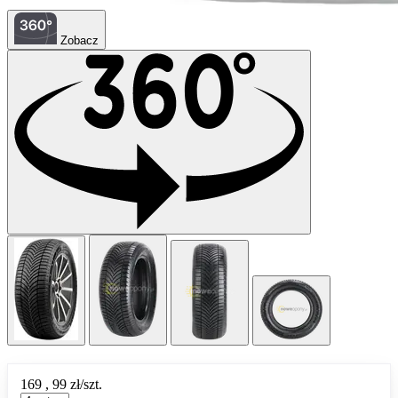
Zobacz
169
,
99
zł/szt.