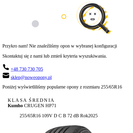
Przykro nam! Nie znaleźliśmy opon w wybranej konfiguracji
Skontaktuj się z nami lub zmień kryteria wyszukiwania.
+48 730 730 705
sklep@noweopony.pl
Poniżej wyświetliliśmy popularne opony z rozmiaru 255/65R16
KLASA ŚREDNIA
Kumho
CRUGEN HP71
Etykieta:
255/65R16 109V
D
C
B 72 dB
Rok
2025