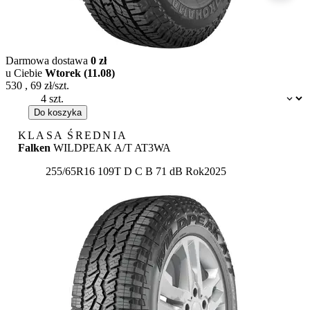
Darmowa dostawa
0 zł
u Ciebie
Wtorek (11.08)
530
,
69
zł/szt.
Dostępność:
Do koszyka
KLASA ŚREDNIA
Falken
WILDPEAK A/T AT3WA
Etykieta:
255/65R16 109T
D
C
B 71 dB
Rok
2025