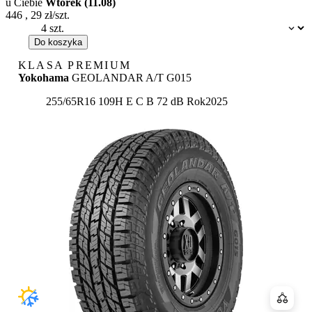
u Ciebie
Wtorek (11.08)
446
,
29
zł/szt.
Dostępność:
Do koszyka
KLASA PREMIUM
Yokohama
GEOLANDAR A/T G015
Etykieta:
255/65R16 109H
E
C
B 72 dB
Rok
2025
Porówn