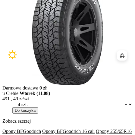
Porówn
Darmowa dostawa
0 zł
u Ciebie
Wtorek (11.08)
491
,
49
zł/szt.
Dostępność:
Do koszyka
Zobacz szerzej
Opony BFGoodrich
Opony BFGoodrich 16 cali
Opony 255/65R16