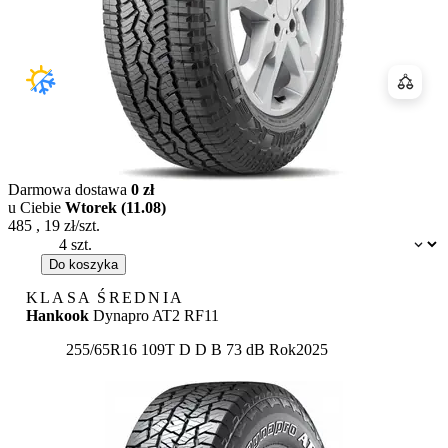
Porówn
Darmowa dostawa
0 zł
u Ciebie
Wtorek (11.08)
485
,
19
zł/szt.
Dostępność:
Do koszyka
KLASA ŚREDNIA
Hankook
Dynapro AT2 RF11
Etykieta:
255/65R16 109T
D
D
B 73 dB
Rok
2025