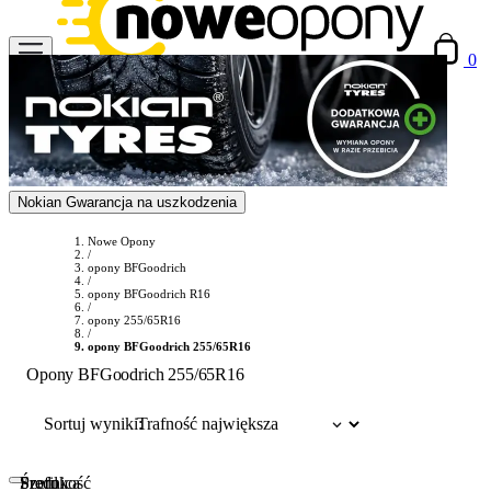
0
Nokian Gwarancja na uszkodzenia
Nowe Opony
/
opony BFGoodrich
/
opony BFGoodrich R16
/
opony 255/65R16
/
opony BFGoodrich 255/65R16
Opony BFGoodrich 255/65R16
Sortuj wyniki:
Szerokość
Profil
Średnica