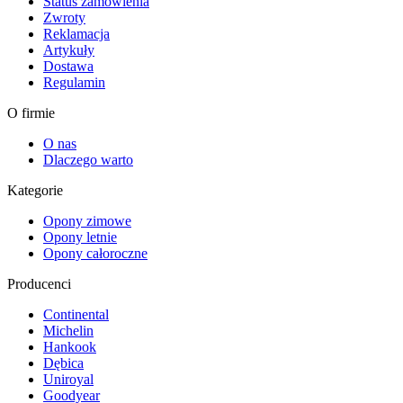
Status zamówienia
Zwroty
Reklamacja
Artykuły
Dostawa
Regulamin
O firmie
O nas
Dlaczego warto
Kategorie
Opony zimowe
Opony letnie
Opony całoroczne
Producenci
Continental
Michelin
Hankook
Dębica
Uniroyal
Goodyear