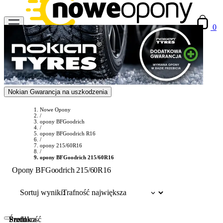
0
Nokian Gwarancja na uszkodzenia
Nowe Opony
/
opony BFGoodrich
/
opony BFGoodrich R16
/
opony 215/60R16
/
opony BFGoodrich 215/60R16
Opony BFGoodrich 215/60R16
Sortuj wyniki:
Szerokość
Profil
Średnica