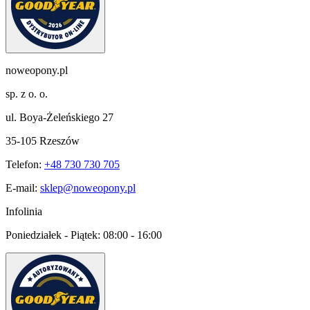
noweopony.pl
sp. z o. o.
ul. Boya-Żeleńskiego 27
35-105 Rzeszów
Telefon:
+48 730 730 705
E-mail:
sklep@noweopony.pl
Infolinia
Poniedziałek - Piątek:
08:00 - 16:00