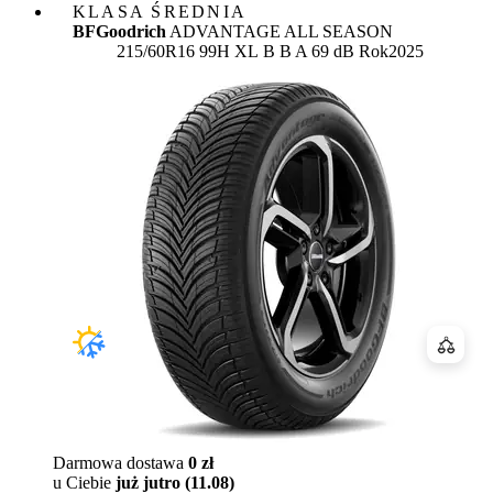
KLASA ŚREDNIA
BFGoodrich
ADVANTAGE ALL SEASON
Etykieta:
215/60R16 99H XL
B
B
A 69 dB
Rok
2025
Porówn
Darmowa dostawa
0 zł
u Ciebie
już jutro (11.08)