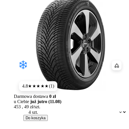
Porówn
4.8
(1)
★★★★★
Darmowa dostawa
0 zł
u Ciebie
już jutro (11.08)
453
,
49
zł/szt.
Dostępność:
Do koszyka