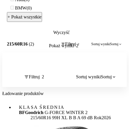
BMW
0
+ Pokaż wszystkie
Wyczyść
2
215/60R16
(2)
Filtruj
Sortuj wyniki
Sortuj
2
Pokaż wyniki
2
Filtruj
2
Sortuj wyniki
Sortuj
Ładowanie produktów
KLASA ŚREDNIA
BFGoodrich
G-FORCE WINTER 2
Etykieta:
215/60R16 99H XL
B
B
A 69 dB
Rok
2026