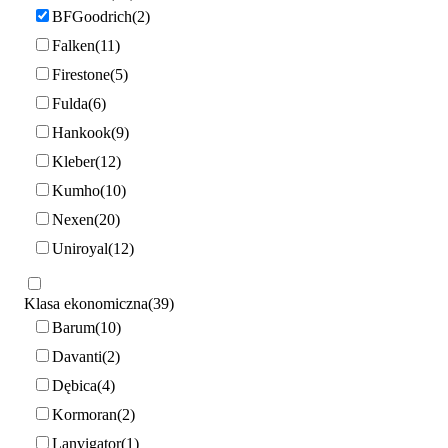
BFGoodrich
2
Falken
11
Firestone
5
Fulda
6
Hankook
9
Kleber
12
Kumho
10
Nexen
20
Uniroyal
12
Klasa ekonomiczna
39
Barum
10
Davanti
2
Dębica
4
Kormoran
2
Lanvigator
1