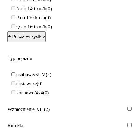
N do 140 km/h
0
P do 150 km/h
0
Q do 160 km/h
0
+ Pokaż wszystkie
Typ pojazdu
osobowe/SUV
2
dostawcze
0
terenowe/4x4
0
Wzmocnienie XL
2
Run Flat