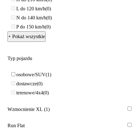
L do 120 km/h
0
N do 140 km/h
0
P do 150 km/h
0
+ Pokaż wszystkie
Typ pojazdu
osobowe/SUV
1
dostawcze
0
terenowe/4x4
0
Wzmocnienie XL
1
Run Flat