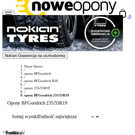
0
Nokian Gwarancja na uszkodzenia
Nowe Opony
/
opony BFGoodrich
/
opony BFGoodrich R19
/
opony 235/55R19
/
opony BFGoodrich 235/55R19
Opony BFGoodrich 235/55R19
Sortuj wyniki:
Szerokość
Profil
Średnica