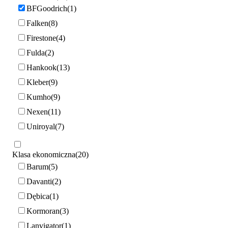
BFGoodrich
1
Falken
8
Firestone
4
Fulda
2
Hankook
13
Kleber
9
Kumho
9
Nexen
11
Uniroyal
7
Klasa ekonomiczna
20
Barum
5
Davanti
2
Dębica
1
Kormoran
3
Lanvigator
1