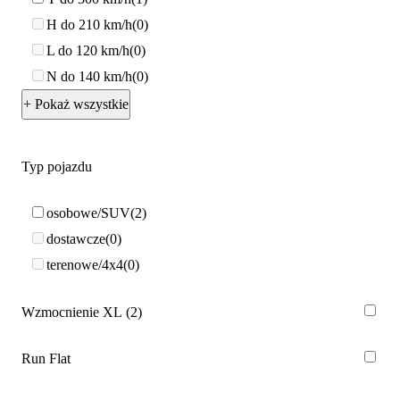
H do 210 km/h
0
L do 120 km/h
0
N do 140 km/h
0
+ Pokaż wszystkie
Typ pojazdu
osobowe/SUV
2
dostawcze
0
terenowe/4x4
0
Wzmocnienie XL
2
Run Flat