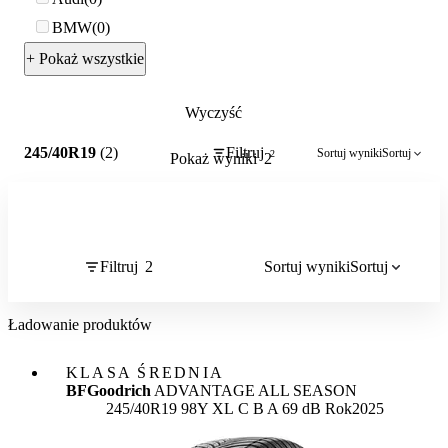
BMW
0
+ Pokaż wszystkie
Wyczyść
2
245/40R19
(2)
Filtruj
Sortuj wyniki
Sortuj
2
Pokaż wyniki
2
Filtruj
2
Sortuj wyniki
Sortuj
Ładowanie produktów
KLASA ŚREDNIA
BFGoodrich
ADVANTAGE ALL SEASON
Etykieta:
245/40R19 98Y XL
C
B
A 69 dB
Rok
2025