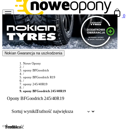
0
Nokian Gwarancja na uszkodzenia
Nowe Opony
/
opony BFGoodrich
/
opony BFGoodrich R19
/
opony 245/40R19
/
opony BFGoodrich 245/40R19
Opony BFGoodrich 245/40R19
Sortuj wyniki:
Szerokość
Profil
Średnica