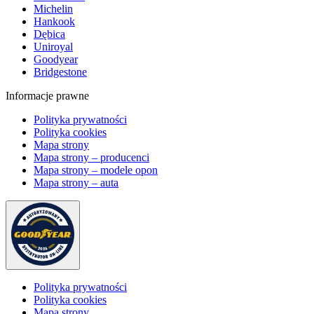
Michelin
Hankook
Dębica
Uniroyal
Goodyear
Bridgestone
Informacje prawne
Polityka prywatności
Polityka cookies
Mapa strony
Mapa strony – producenci
Mapa strony – modele opon
Mapa strony – auta
Polityka prywatności
Polityka cookies
Mapa strony