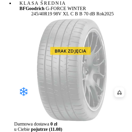
KLASA ŚREDNIA
BFGoodrich
G-FORCE WINTER
Etykieta:
245/40R19 98V XL
C
B
B 70 dB
Rok
2025
Porówn
Darmowa dostawa
0 zł
u Ciebie
pojutrze (11.08)