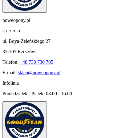
noweopony.pl
sp. z o. o.
ul. Boya-Żeleńskiego 27
35-105 Rzeszów
Telefon:
+48 730 730 705
E-mail:
sklep@noweopony.pl
Infolinia
Poniedziałek - Piątek:
08:00 - 16:00