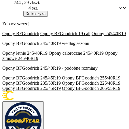
744
,
29
zł/szt.
Dostępność:
Do koszyka
Zobacz szerzej
Opony BFGoodrich
Opony BFGoodrich 19 cali
Opony 245/40R19
Opony BFGoodrich 245/40R19 według sezonu
Opony letnie 245/40R19
Opony całoroczne 245/40R19
Opony
zimowe 245/40R19
Opony BFGoodrich 245/40R19 - podobne rozmiary
Opony BFGoodrich 245/45R19
Opony BFGoodrich 255/40R19
Opony BFGoodrich 235/50R19
Opony BFGoodrich 225/40R19
Opony BFGoodrich 225/45R19
Opony BFGoodrich 205/55R19