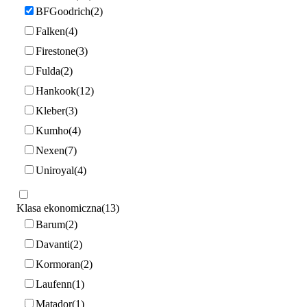
BFGoodrich
2
Falken
4
Firestone
3
Fulda
2
Hankook
12
Kleber
3
Kumho
4
Nexen
7
Uniroyal
4
Klasa ekonomiczna
13
Barum
2
Davanti
2
Kormoran
2
Laufenn
1
Matador
1