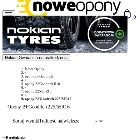
0
Nokian Gwarancja na uszkodzenia
Nowe Opony
/
opony BFGoodrich
/
opony BFGoodrich R16
/
opony 225/55R16
/
opony BFGoodrich 225/55R16
Opony BFGoodrich 225/55R16
Sortuj wyniki:
Szerokość
Profil
Średnica