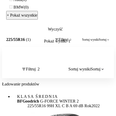
BMW
0
+ Pokaż wszystkie
Wyczyść
2
225/55R16
(1)
Filtruj
Sortuj wyniki
Sortuj
2
Pokaż wyniki
1
Filtruj
2
Sortuj wyniki
Sortuj
Ładowanie produktów
KLASA ŚREDNIA
BFGoodrich
G-FORCE WINTER 2
Etykieta:
225/55R16 99H XL
C
B
A 69 dB
Rok
2022