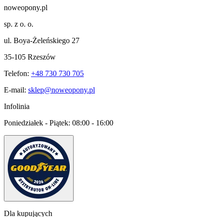
noweopony.pl
sp. z o. o.
ul. Boya-Żeleńskiego 27
35-105 Rzeszów
Telefon:
+48 730 730 705
E-mail:
sklep@noweopony.pl
Infolinia
Poniedziałek - Piątek:
08:00 - 16:00
Dla kupujących