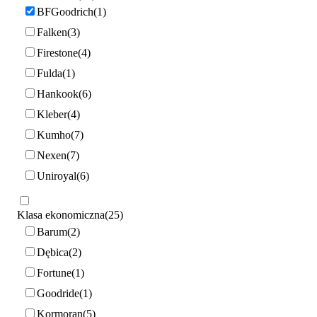
BFGoodrich
1
Falken
3
Firestone
4
Fulda
1
Hankook
6
Kleber
4
Kumho
7
Nexen
7
Uniroyal
6
Klasa ekonomiczna
25
Barum
2
Dębica
2
Fortune
1
Goodride
1
Kormoran
5