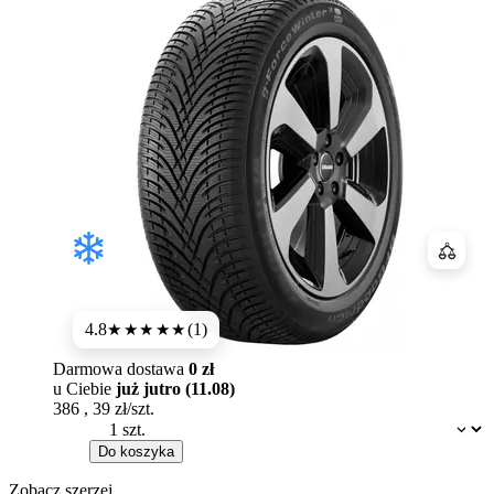
Porówn
4.8
(1)
★★★★★
Darmowa dostawa
0 zł
u Ciebie
już jutro (11.08)
386
,
39
zł/szt.
Dostępność:
Do koszyka
Zobacz szerzej