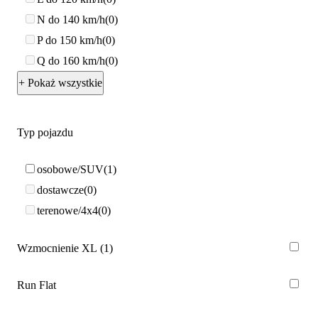
N do 140 km/h
0
P do 150 km/h
0
Q do 160 km/h
0
+ Pokaż wszystkie
Typ pojazdu
osobowe/SUV
1
dostawcze
0
terenowe/4x4
0
Wzmocnienie XL
1
Run Flat