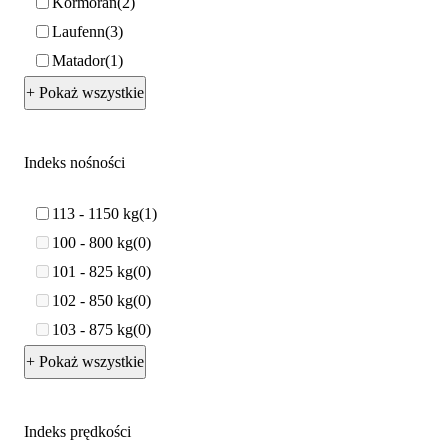
Kormoran
2
Laufenn
3
Matador
1
+ Pokaż wszystkie
Indeks nośności
113 - 1150 kg
1
100 - 800 kg
0
101 - 825 kg
0
102 - 850 kg
0
103 - 875 kg
0
+ Pokaż wszystkie
Indeks prędkości