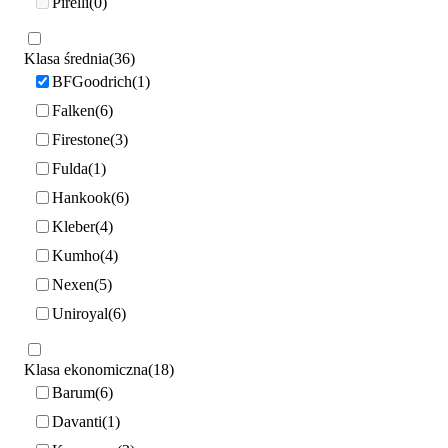
Pirelli
0
Klasa średnia
36
BFGoodrich
1
Falken
6
Firestone
3
Fulda
1
Hankook
6
Kleber
4
Kumho
4
Nexen
5
Uniroyal
6
Klasa ekonomiczna
18
Barum
6
Davanti
1