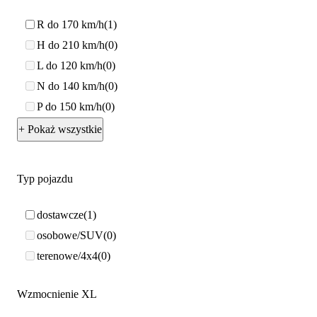
R do 170 km/h
1
H do 210 km/h
0
L do 120 km/h
0
N do 140 km/h
0
P do 150 km/h
0
+ Pokaż wszystkie
Typ pojazdu
dostawcze
1
osobowe/SUV
0
terenowe/4x4
0
Wzmocnienie XL