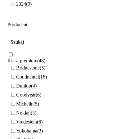
2024
0
Producent
Klasa premium
48
Bridgestone
5
Continental
16
Dunlop
4
Goodyear
6
Michelin
5
Nokian
3
Vredestein
6
Yokohama
3