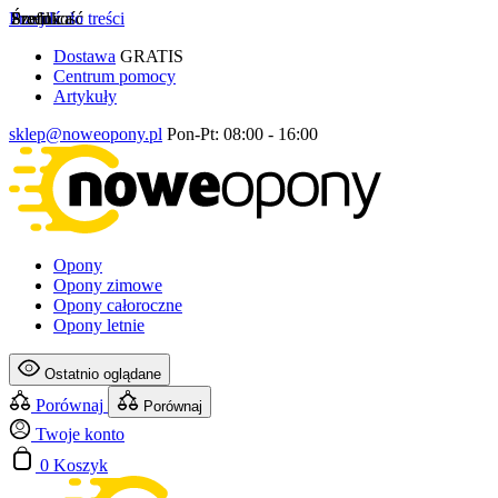
Przejdź do treści
Szerokość
Profil
Średnica
Dostawa
GRATIS
Centrum pomocy
Artykuły
sklep@noweopony.pl
Pon-Pt: 08:00 - 16:00
Opony
Opony zimowe
Opony całoroczne
Opony letnie
Ostatnio oglądane
Porównaj
Porównaj
Twoje konto
0
Koszyk