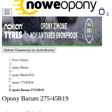
0
Nokian Gwarancja na uszkodzenia
Nowe Opony
/
opony Barum
/
opony Barum R19
/
opony 275/45R19
/
opony Barum 275/45R19
Opony Barum 275/45R19