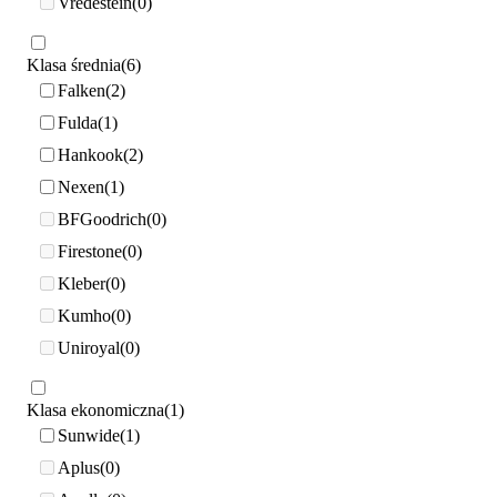
Vredestein
0
Klasa średnia
6
Falken
2
Fulda
1
Hankook
2
Nexen
1
BFGoodrich
0
Firestone
0
Kleber
0
Kumho
0
Uniroyal
0
Klasa ekonomiczna
1
Sunwide
1
Aplus
0