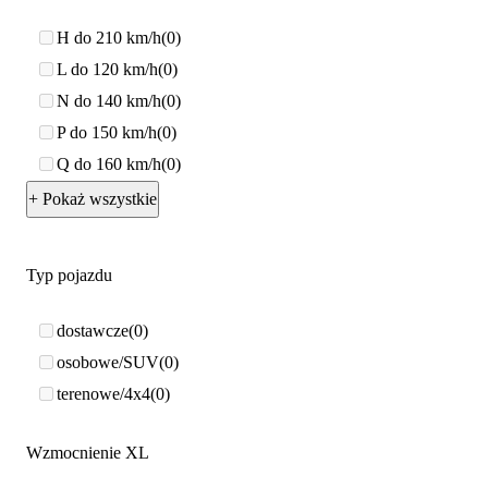
H do 210 km/h
0
L do 120 km/h
0
N do 140 km/h
0
P do 150 km/h
0
Q do 160 km/h
0
+ Pokaż wszystkie
Typ pojazdu
dostawcze
0
osobowe/SUV
0
terenowe/4x4
0
Wzmocnienie XL