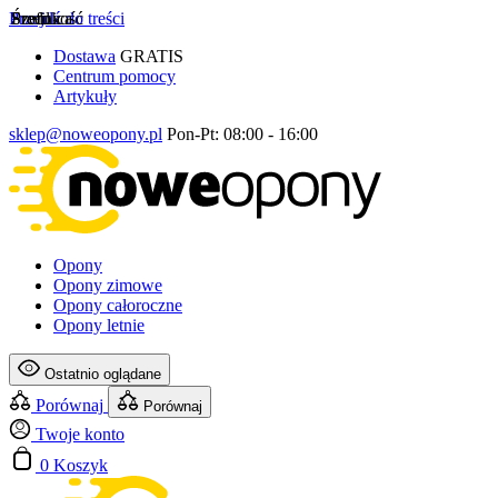
Przejdź do treści
Szerokość
Profil
Średnica
Dostawa
GRATIS
Centrum pomocy
Artykuły
sklep@noweopony.pl
Pon-Pt: 08:00 - 16:00
Opony
Opony zimowe
Opony całoroczne
Opony letnie
Ostatnio oglądane
Porównaj
Porównaj
Twoje konto
0
Koszyk