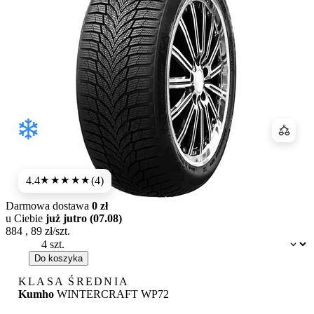
Porówn
4.4
(4)
★★★★
★
Darmowa dostawa
0 zł
u Ciebie
już jutro (07.08)
884
,
89
zł/szt.
Dostępność:
Do koszyka
KLASA ŚREDNIA
Kumho
WINTERCRAFT WP72