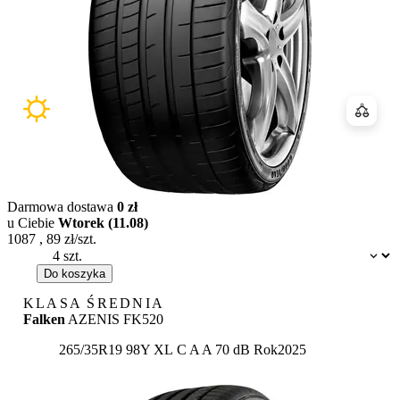
Porówn
Darmowa dostawa
0 zł
u Ciebie
Wtorek (11.08)
1087
,
89
zł/szt.
Dostępność:
Do koszyka
KLASA ŚREDNIA
Falken
AZENIS FK520
Etykieta:
265/35R19 98Y XL
C
A
A 70 dB
Rok
2025