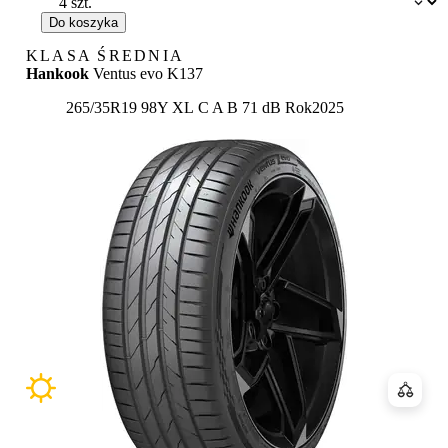
Do koszyka
KLASA ŚREDNIA
Hankook
Ventus evo K137
Etykieta:
265/35R19 98Y XL
C
A
B 71 dB
Rok
2025
Porówn