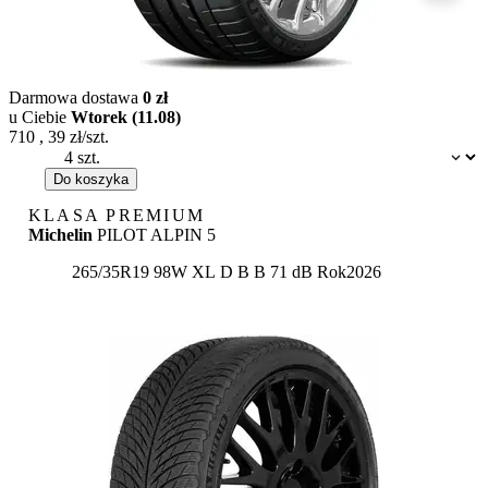
Darmowa dostawa
0 zł
u Ciebie
Wtorek (11.08)
710
,
39
zł/szt.
Dostępność:
Do koszyka
KLASA PREMIUM
Michelin
PILOT ALPIN 5
Etykieta:
265/35R19 98W XL
D
B
B 71 dB
Rok
2026