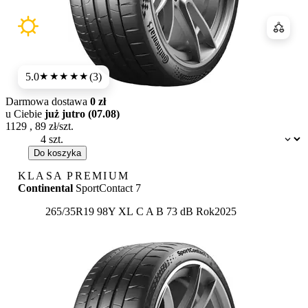
Porówn
5.0
(3)
★★★★★
Darmowa dostawa
0 zł
u Ciebie
już jutro (07.08)
1129
,
89
zł/szt.
Dostępność:
Do koszyka
KLASA PREMIUM
Continental
SportContact 7
Etykieta:
265/35R19 98Y XL
C
A
B 73 dB
Rok
2025