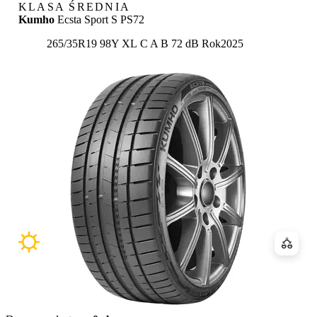
KLASA ŚREDNIA
Kumho
Ecsta Sport S PS72
Etykieta:
265/35R19 98Y XL
C
A
B 72 dB
Rok
2025
Porówn