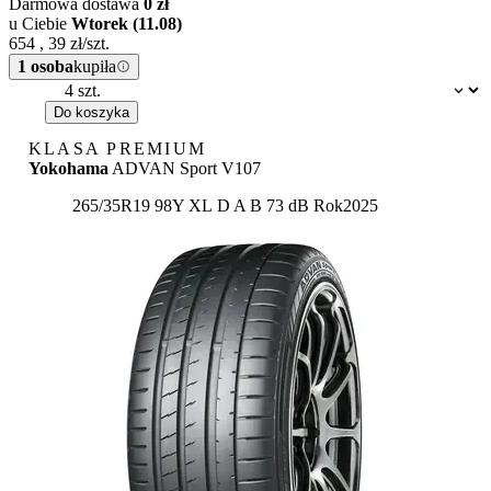
Darmowa dostawa
0 zł
u Ciebie
Wtorek (11.08)
654
,
39
zł/szt.
1 osoba
kupiła
Dostępność:
Do koszyka
KLASA PREMIUM
Yokohama
ADVAN Sport V107
Etykieta:
265/35R19 98Y XL
D
A
B 73 dB
Rok
2025