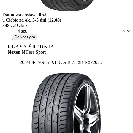
Darmowa dostawa
0 zł
u Ciebie
za ok. 3-5 dni (12.08)
848
,
29
zł/szt.
Dostępność:
Do koszyka
KLASA ŚREDNIA
Nexen
N'Fera Sport
Etykieta:
265/35R19 98Y XL
C
A
B 73 dB
Rok
2025