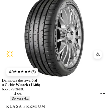
Porówn
4.9
(6)
★★★★★
Darmowa dostawa
0 zł
u Ciebie
Wtorek (11.08)
655
,
79
zł/szt.
Dostępność:
Do koszyka
KLASA PREMIUM