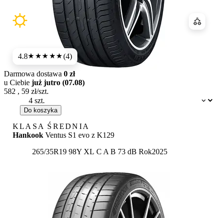
Porówn
4.8
(4)
★★★★★
Darmowa dostawa
0 zł
u Ciebie
już jutro (07.08)
582
,
59
zł/szt.
Dostępność:
Do koszyka
KLASA ŚREDNIA
Hankook
Ventus S1 evo z K129
Etykieta:
265/35R19 98Y XL
C
A
B 73 dB
Rok
2025