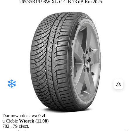
Etykieta:
265/35R19 98W XL
C
C
B 73 dB
Rok
2025
Porówn
Darmowa dostawa
0 zł
u Ciebie
Wtorek (11.08)
782
,
79
zł/szt.
Dostępność: