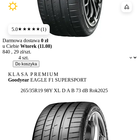
Porówn
5.0
(1)
★★★★★
Darmowa dostawa
0 zł
u Ciebie
Wtorek (11.08)
840
,
29
zł/szt.
Dostępność:
Do koszyka
KLASA PREMIUM
Goodyear
EAGLE F1 SUPERSPORT
Etykieta:
265/35R19 98Y XL
D
A
B 73 dB
Rok
2025