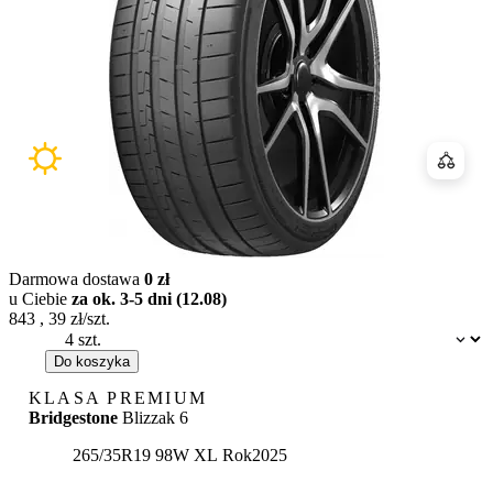
Porówn
Darmowa dostawa
0 zł
u Ciebie
za ok. 3-5 dni (12.08)
843
,
39
zł/szt.
Dostępność:
Do koszyka
KLASA PREMIUM
Bridgestone
Blizzak 6
265/35R19 98W XL
Rok
2025