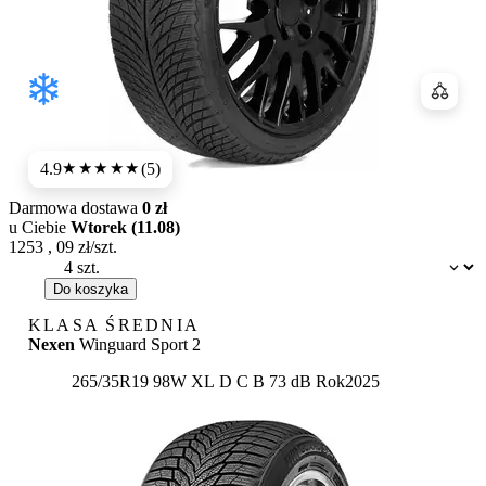
Porówn
4.9
(5)
★★★★★
Darmowa dostawa
0 zł
u Ciebie
Wtorek (11.08)
1253
,
09
zł/szt.
Dostępność:
Do koszyka
KLASA ŚREDNIA
Nexen
Winguard Sport 2
Etykieta:
265/35R19 98W XL
D
C
B 73 dB
Rok
2025