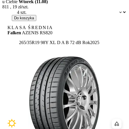
u Ciebie
Wtorek (11.08)
811
,
19
zł/szt.
Dostępność:
Do koszyka
KLASA ŚREDNIA
Falken
AZENIS RS820
Etykieta:
265/35R19 98Y XL
D
A
B 72 dB
Rok
2025
Porówn