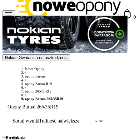
0
Nokian Gwarancja na uszkodzenia
Nowe Opony
/
opony Barum
/
opony Barum R19
/
opony 265/35R19
/
opony Barum 265/35R19
Opony Barum 265/35R19
Sortuj wyniki:
Szerokość
Profil
Średnica