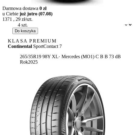
Darmowa dostawa
0 zł
u Ciebie
już jutro (07.08)
1371
,
29
zł/szt.
Dostępność:
Do koszyka
KLASA PREMIUM
Continental
SportContact 7
Etykieta:
265/35R19 98Y XL
Mercedes (MO1)
C
B
B 73 dB
Rok
2025