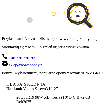
Przykro nam! Nie znaleźliśmy opon w wybranej konfiguracji
Skontaktuj się z nami lub zmień kryteria wyszukiwania.
+48 730 730 705
sklep@noweopony.pl
Poniżej wyświetliliśmy popularne opony z rozmiaru 265/35R19
KLASA ŚREDNIA
Hankook
Ventus S1 evo3 K127
Etykieta:
265/35R19 98W XL
Tesla (T0)
B
C
B 72 dB
Rok
2025