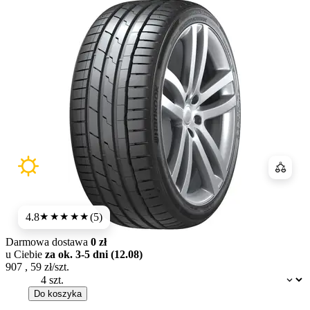
Porówn
4.8
(5)
★★★★★
Darmowa dostawa
0 zł
u Ciebie
za ok. 3-5 dni (12.08)
907
,
59
zł/szt.
Dostępność:
Do koszyka