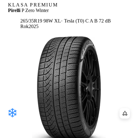
KLASA PREMIUM
Pirelli
P Zero Winter
Etykieta:
265/35R19 98W XL
Tesla (T0)
C
A
B 72 dB
Rok
2025
Porówn