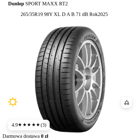
Dunlop
SPORT MAXX RT2
Etykieta:
265/35R19 98Y XL
D
A
B 71 dB
Rok
2025
Porówn
4.9
(3)
★★★★★
Darmowa dostawa
0 zł