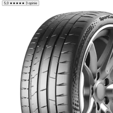
5,0
★
★
★
★
★
3 opinie