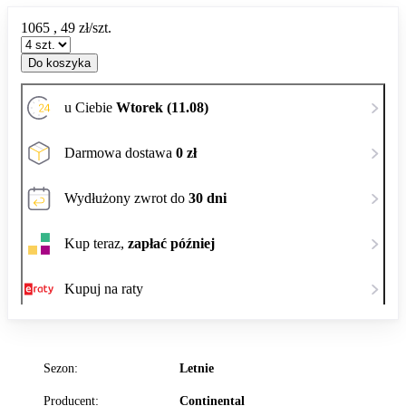
1065
,
49
zł/szt.
Do koszyka
u Ciebie
Wtorek (11.08)
Darmowa dostawa
0 zł
Wydłużony zwrot do
30 dni
Kup teraz,
zapłać później
Kupuj na raty
Sezon:
Letnie
Producent:
Continental