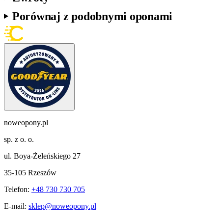
Porównaj z podobnymi oponami
noweopony.pl
sp. z o. o.
ul. Boya-Żeleńskiego 27
35-105 Rzeszów
Telefon:
+48 730 730 705
E-mail:
sklep@noweopony.pl