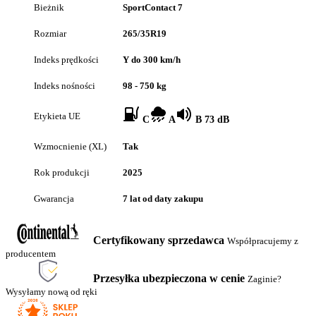
Bieżnik
SportContact 7
Rozmiar
265/35R19
Indeks prędkości
Y do 300 km/h
Indeks nośności
98 - 750 kg
Etykieta UE
C
A
B 73 dB
Wzmocnienie (XL)
Tak
Rok produkcji
2025
Gwarancja
7 lat od daty zakupu
Certyfikowany sprzedawca
Współpracujemy z
producentem
Przesyłka ubezpieczona w cenie
Zaginie?
Wysyłamy nową od ręki