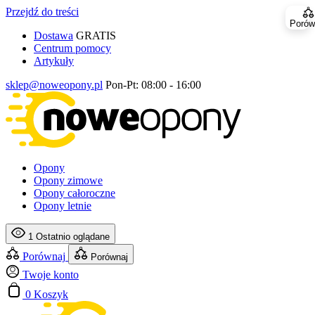
Przejdź do treści
Porów
Dostawa
GRATIS
Centrum pomocy
Artykuły
sklep@noweopony.pl
Pon-Pt: 08:00 - 16:00
Opony
Opony zimowe
Opony całoroczne
Opony letnie
1
Ostatnio oglądane
Porównaj
Porównaj
Twoje konto
0
Koszyk