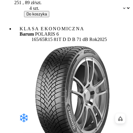
251
,
89
zł/szt.
Dostępność:
Do koszyka
KLASA EKONOMICZNA
Barum
POLARIS 6
Etykieta:
165/65R15 81T
D
D
B 71 dB
Rok
2025
Porówn