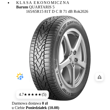
KLASA EKONOMICZNA
Barum
QUARTARIS 5
Etykieta:
165/65R15 81T
D
C
B 71 dB
Rok
2026
Porówn
4.7
(5)
★★★★★
Darmowa dostawa
0 zł
u Ciebie
Poniedziałek (10.08)