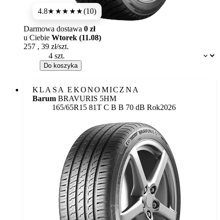
4.8
(10)
★★★★★
Darmowa dostawa
0 zł
u Ciebie
Wtorek (11.08)
257
,
39
zł/szt.
Dostępność:
Do koszyka
KLASA EKONOMICZNA
Barum
BRAVURIS 5HM
Etykieta:
165/65R15 81T
C
B
B 70 dB
Rok
2026