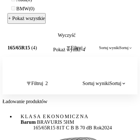
BMW
0
+ Pokaż wszystkie
Wyczyść
2
165/65R15
(4)
Filtruj
Sortuj wyniki
Sortuj
2
Pokaż wyniki
4
Filtruj
2
Sortuj wyniki
Sortuj
Ładowanie produktów
KLASA EKONOMICZNA
Barum
BRAVURIS 5HM
Etykieta:
165/65R15 81T
C
B
B 70 dB
Rok
2024