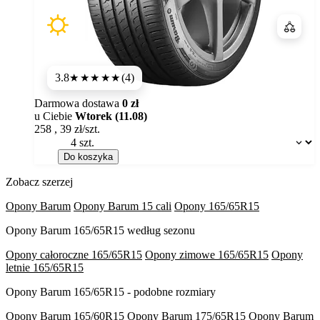
Porówn
3.8
(4)
★★★★
★
Darmowa dostawa
0 zł
u Ciebie
Wtorek (11.08)
258
,
39
zł/szt.
Dostępność:
Do koszyka
Zobacz szerzej
Opony Barum
Opony Barum 15 cali
Opony 165/65R15
Opony Barum 165/65R15 według sezonu
Opony całoroczne 165/65R15
Opony zimowe 165/65R15
Opony
letnie 165/65R15
Opony Barum 165/65R15 - podobne rozmiary
Opony Barum 165/60R15
Opony Barum 175/65R15
Opony Barum