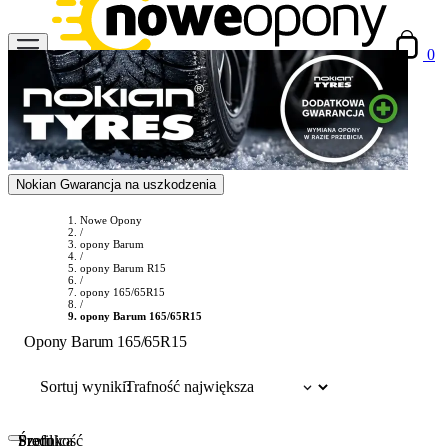
0
Nokian Gwarancja na uszkodzenia
Nowe Opony
/
opony Barum
/
opony Barum R15
/
opony 165/65R15
/
opony Barum 165/65R15
Opony Barum 165/65R15
Sortuj wyniki:
Szerokość
Profil
Średnica