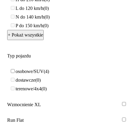
L do 120 km/h
0
N do 140 km/h
0
P do 150 km/h
0
+ Pokaż wszystkie
Typ pojazdu
osobowe/SUV
4
dostawcze
0
terenowe/4x4
0
Wzmocnienie XL
Run Flat