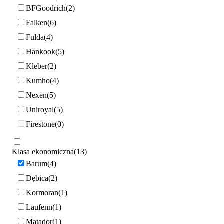
BFGoodrich
2
Falken
6
Fulda
4
Hankook
5
Kleber
2
Kumho
4
Nexen
5
Uniroyal
5
Firestone
0
Klasa ekonomiczna
13
Barum
4
Dębica
2
Kormoran
1
Laufenn
1
Matador
1