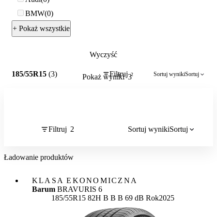
BMW
0
+ Pokaż wszystkie
Wyczyść
2
185/55R15
(3)
Filtruj
Sortuj wyniki
Sortuj
2
Pokaż wyniki
3
Filtruj
2
Sortuj wyniki
Sortuj
Ładowanie produktów
KLASA EKONOMICZNA
Barum
BRAVURIS 6
Etykieta:
185/55R15 82H
B
B
B 69 dB
Rok
2025