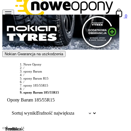
0
Nokian Gwarancja na uszkodzenia
Nowe Opony
/
opony Barum
/
opony Barum R15
/
opony 185/55R15
/
opony Barum 185/55R15
Opony Barum 185/55R15
Sortuj wyniki:
Szerokość
Profil
Średnica