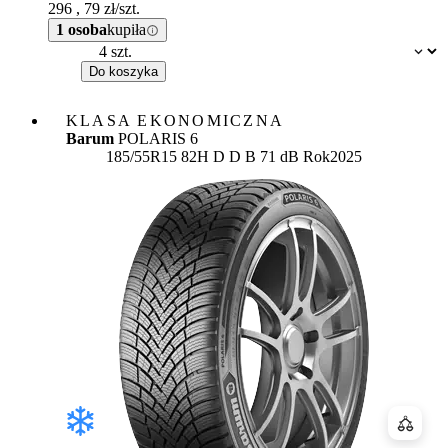
296
,
79
zł/szt.
1 osoba
kupiła
Dostępność:
Do koszyka
KLASA EKONOMICZNA
Barum
POLARIS 6
Etykieta:
185/55R15 82H
D
D
B 71 dB
Rok
2025
Porówn