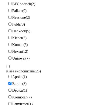
BFGoodrich
2
Falken
9
Firestone
2
Fulda
3
Hankook
5
Kleber
3
Kumho
8
Nexen
12
Uniroyal
7
Klasa ekonomiczna
25
Apollo
1
Barum
3
Dębica
1
Kormoran
7
Lanvigator
1