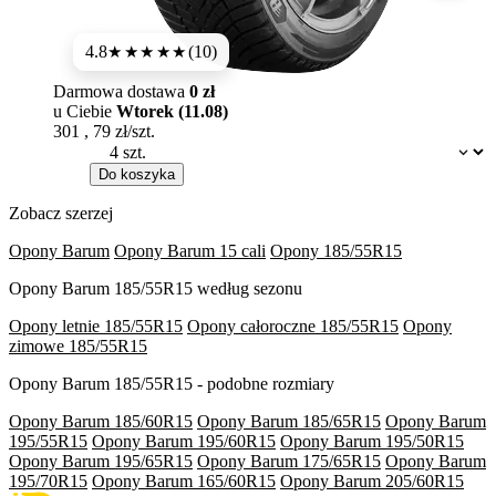
4.8
(10)
★★★★★
Darmowa dostawa
0 zł
u Ciebie
Wtorek (11.08)
301
,
79
zł/szt.
Dostępność:
Do koszyka
Zobacz szerzej
Opony Barum
Opony Barum 15 cali
Opony 185/55R15
Opony Barum 185/55R15 według sezonu
Opony letnie 185/55R15
Opony całoroczne 185/55R15
Opony
zimowe 185/55R15
Opony Barum 185/55R15 - podobne rozmiary
Opony Barum 185/60R15
Opony Barum 185/65R15
Opony Barum
195/55R15
Opony Barum 195/60R15
Opony Barum 195/50R15
Opony Barum 195/65R15
Opony Barum 175/65R15
Opony Barum
195/70R15
Opony Barum 165/60R15
Opony Barum 205/60R15