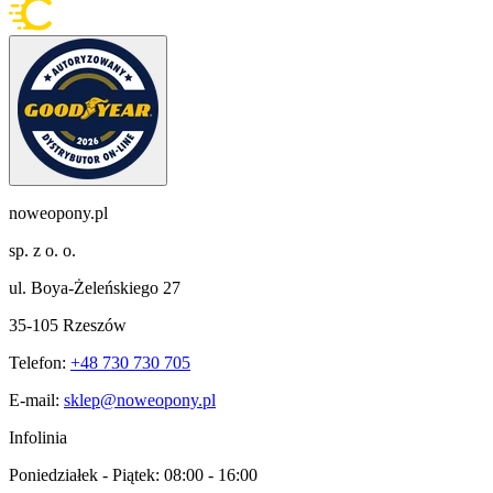
noweopony.pl
sp. z o. o.
ul. Boya-Żeleńskiego 27
35-105 Rzeszów
Telefon:
+48 730 730 705
E-mail:
sklep@noweopony.pl
Infolinia
Poniedziałek - Piątek:
08:00 - 16:00