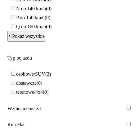
N do 140 km/h
0
P do 150 km/h
0
Q do 160 km/h
0
+ Pokaż wszystkie
Typ pojazdu
osobowe/SUV
3
dostawcze
0
terenowe/4x4
0
Wzmocnienie XL
Run Flat