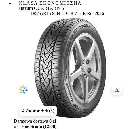
KLASA EKONOMICZNA
Barum
QUARTARIS 5
Etykieta:
185/55R15 82H
D
C
B 71 dB
Rok
2026
Porówn
4.7
(5)
★★★★★
Darmowa dostawa
0 zł
u Ciebie
Środa (12.08)