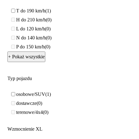
T do 190 km/h
1
H do 210 km/h
0
L do 120 km/h
0
N do 140 km/h
0
P do 150 km/h
0
+ Pokaż wszystkie
Typ pojazdu
osobowe/SUV
1
dostawcze
0
terenowe/4x4
0
Wzmocnienie XL