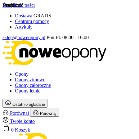
Przejdź do treści
Szerokość
Profil
Średnica
Dostawa
GRATIS
Centrum pomocy
Artykuły
sklep@noweopony.pl
Pon-Pt: 08:00 - 16:00
Opony
Opony zimowe
Opony całoroczne
Opony letnie
Ostatnio oglądane
Porównaj
Porównaj
Twoje konto
0
Koszyk