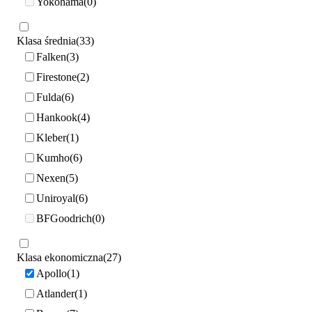
Yokohama
0
Klasa średnia
33
Falken
3
Firestone
2
Fulda
6
Hankook
4
Kleber
1
Kumho
6
Nexen
5
Uniroyal
6
BFGoodrich
0
Klasa ekonomiczna
27
Apollo
1
Atlander
1