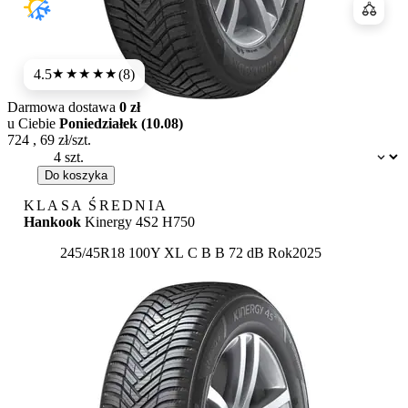
Porówn
4.5
(8)
★★★★
★
Darmowa dostawa
0 zł
u Ciebie
Poniedziałek (10.08)
724
,
69
zł/szt.
Dostępność:
Do koszyka
KLASA ŚREDNIA
Hankook
Kinergy 4S2 H750
Etykieta:
245/45R18 100Y XL
C
B
B 72 dB
Rok
2025