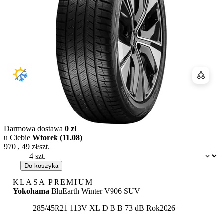
Porówn
Darmowa dostawa
0 zł
u Ciebie
Wtorek (11.08)
970
,
49
zł/szt.
Dostępność:
Do koszyka
KLASA PREMIUM
Yokohama
BluEarth Winter V906 SUV
Etykieta:
285/45R21 113V XL
D
B
B 73 dB
Rok
2026