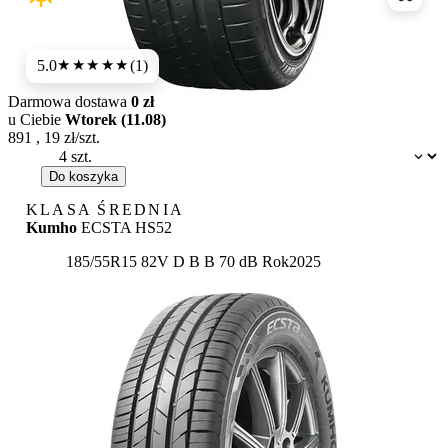
Porówn
5.0
(1)
★★★★★
Darmowa dostawa
0 zł
u Ciebie
Wtorek (11.08)
891
,
19
zł/szt.
Dostępność:
Do koszyka
KLASA ŚREDNIA
Kumho
ECSTA HS52
Etykieta:
185/55R15 82V
D
B
B 70 dB
Rok
2025