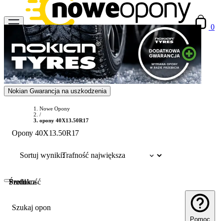
0
Nokian Gwarancja na uszkodzenia
Nowe Opony
/
opony 40X13.50R17
Opony 40X13.50R17
Sortuj wyniki:
Szerokość
Profil
Średnica
Szukaj opon
Pomoc