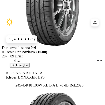
Porówn
4.8
(4)
★★★★★
Darmowa dostawa
0 zł
u Ciebie
Poniedziałek (10.08)
287
,
89
zł/szt.
Dostępność:
Do koszyka
KLASA ŚREDNIA
Kleber
DYNAXER HP5
Etykieta:
245/45R18 100W XL
B
A
B 70 dB
Rok
2025