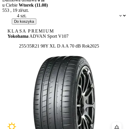
u Ciebie
Wtorek (11.08)
553
,
19
zł/szt.
Dostępność:
Do koszyka
KLASA PREMIUM
Yokohama
ADVAN Sport V107
Etykieta:
255/35R21 98Y XL
D
A
A 70 dB
Rok
2025