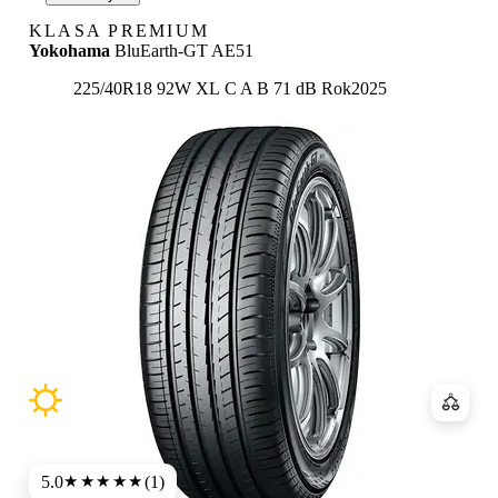
KLASA PREMIUM
Yokohama
BluEarth-GT AE51
Etykieta:
225/40R18 92W XL
C
A
B 71 dB
Rok
2025
Porówn
5.0
(1)
★★★★★