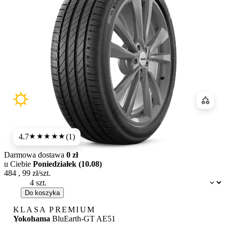
Porówn
4.7
(1)
★★★★★
Darmowa dostawa
0 zł
u Ciebie
Poniedziałek (10.08)
484
,
99
zł/szt.
Dostępność:
Do koszyka
KLASA PREMIUM
Yokohama
BluEarth-GT AE51