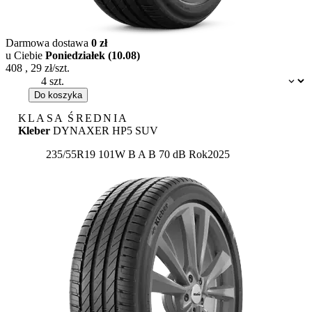
Darmowa dostawa
0 zł
u Ciebie
Poniedziałek (10.08)
408
,
29
zł/szt.
Dostępność:
Do koszyka
KLASA ŚREDNIA
Kleber
DYNAXER HP5 SUV
Etykieta:
235/55R19 101W
B
A
B 70 dB
Rok
2025