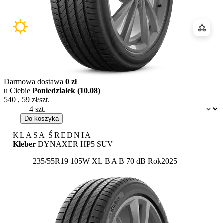
Porówn
Darmowa dostawa
0 zł
u Ciebie
Poniedziałek (10.08)
540
,
59
zł/szt.
Dostępność:
Do koszyka
KLASA ŚREDNIA
Kleber
DYNAXER HP5 SUV
Etykieta:
235/55R19 105W XL
B
A
B 70 dB
Rok
2025