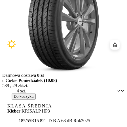
Porówn
Darmowa dostawa
0 zł
u Ciebie
Poniedziałek (10.08)
539
,
29
zł/szt.
Dostępność:
Do koszyka
KLASA ŚREDNIA
Kleber
KRISALP HP3
Etykieta:
185/55R15 82T
D
B
A 68 dB
Rok
2025