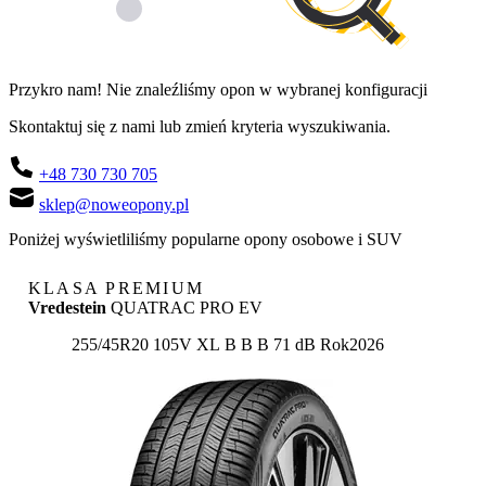
Przykro nam! Nie znaleźliśmy opon w wybranej konfiguracji
Skontaktuj się z nami lub zmień kryteria wyszukiwania.
+48 730 730 705
sklep@noweopony.pl
Poniżej wyświetliliśmy popularne opony osobowe i SUV
KLASA PREMIUM
Vredestein
QUATRAC PRO EV
Etykieta:
255/45R20 105V XL
B
B
B 71 dB
Rok
2026