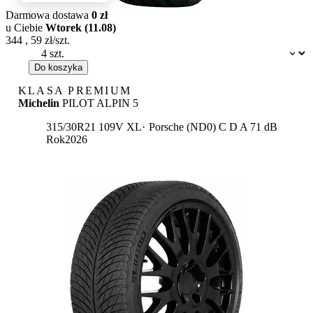
Darmowa dostawa
0 zł
u Ciebie
Wtorek (11.08)
344
,
59
zł/szt.
Dostępność:
Do koszyka
KLASA PREMIUM
Michelin
PILOT ALPIN 5
Etykieta:
315/30R21 109V XL
Porsche (ND0)
C
D
A 71 dB
Rok
2026