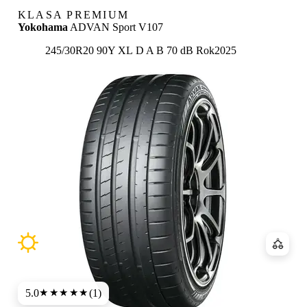
KLASA PREMIUM
Yokohama
ADVAN Sport V107
Etykieta:
245/30R20 90Y XL
D
A
B 70 dB
Rok
2025
Porówn
5.0
(1)
★★★★★