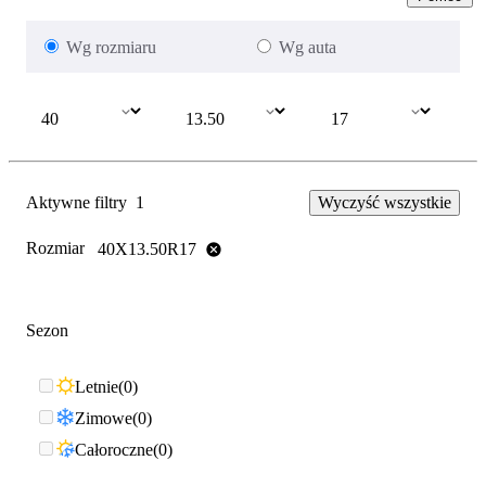
Wg rozmiaru
Wg auta
Aktywne filtry
1
Wyczyść wszystkie
Rozmiar
40X13.50R17
Sezon
Letnie
0
Zimowe
0
Całoroczne
0