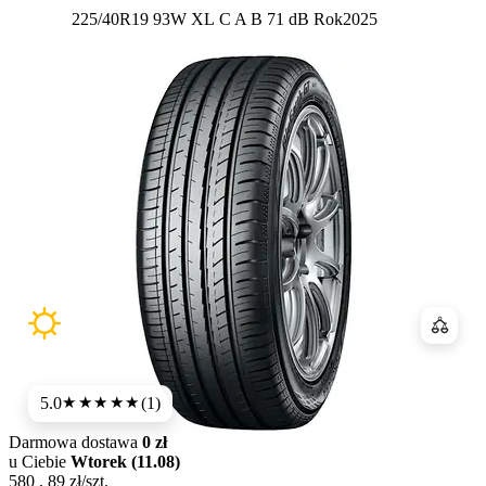
Etykieta:
225/40R19 93W XL
C
A
B 71 dB
Rok
2025
Porówn
5.0
(1)
★★★★★
Darmowa dostawa
0 zł
u Ciebie
Wtorek (11.08)
580
,
89
zł/szt.