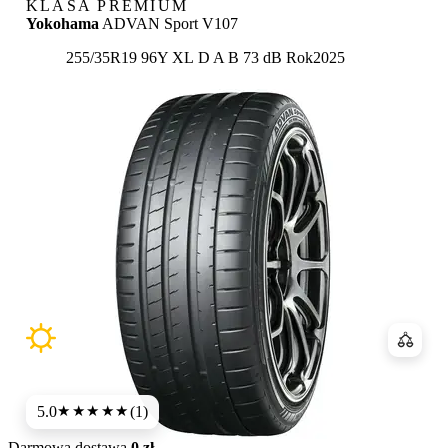
KLASA PREMIUM
Yokohama
ADVAN Sport V107
Etykieta:
255/35R19 96Y XL
D
A
B 73 dB
Rok
2025
Porówn
5.0
(1)
★★★★★
Darmowa dostawa
0 zł