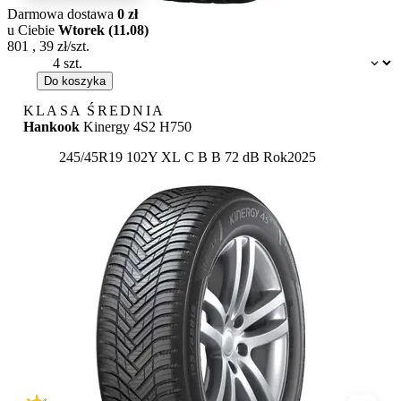
Darmowa dostawa
0 zł
u Ciebie
Wtorek (11.08)
801
,
39
zł/szt.
Dostępność:
Do koszyka
KLASA ŚREDNIA
Hankook
Kinergy 4S2 H750
Etykieta:
245/45R19 102Y XL
C
B
B 72 dB
Rok
2025