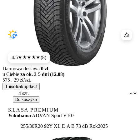
Porówn
4.5
(8)
★★★★
★
Darmowa dostawa
0 zł
u Ciebie
za ok. 3-5 dni (12.08)
575
,
29
zł/szt.
1 osoba
kupiła
Dostępność:
Do koszyka
KLASA PREMIUM
Yokohama
ADVAN Sport V107
Etykieta:
255/30R20 92Y XL
D
A
B 73 dB
Rok
2025