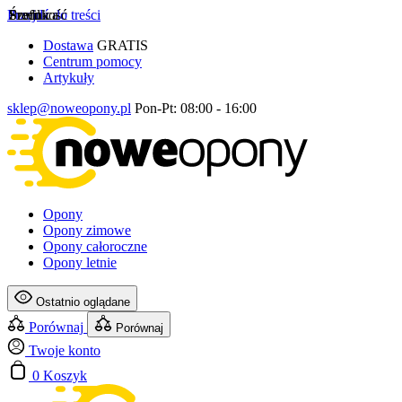
Przejdź do treści
Szerokość
Profil
Średnica
Dostawa
GRATIS
Centrum pomocy
Artykuły
sklep@noweopony.pl
Pon-Pt: 08:00 - 16:00
Opony
Opony zimowe
Opony całoroczne
Opony letnie
Ostatnio oglądane
Porównaj
Porównaj
Twoje konto
0
Koszyk