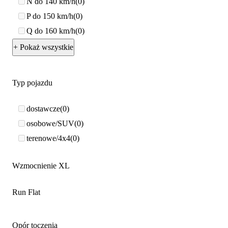
N do 140 km/h
0
P do 150 km/h
0
Q do 160 km/h
0
+ Pokaż wszystkie
Typ pojazdu
dostawcze
0
osobowe/SUV
0
terenowe/4x4
0
Wzmocnienie XL
Run Flat
Opór toczenia