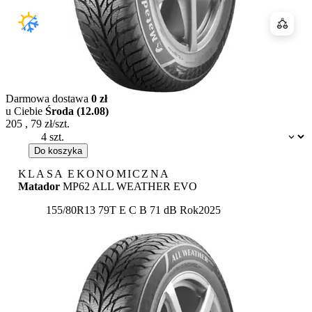
Porówn
Darmowa dostawa
0 zł
u Ciebie
Środa (12.08)
205
,
79
zł/szt.
Dostępność:
Do koszyka
KLASA EKONOMICZNA
Matador
MP62 ALL WEATHER EVO
Etykieta:
155/80R13 79T
E
C
B 71 dB
Rok
2025