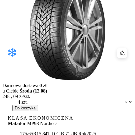
Porówn
Darmowa dostawa
0 zł
u Ciebie
Środa (12.08)
248
,
09
zł/szt.
Dostępność:
Do koszyka
KLASA EKONOMICZNA
Matador
MP93 Nordicca
Etykieta:
175/65R15 84T
D
C
B 71 dB
Rok
2025