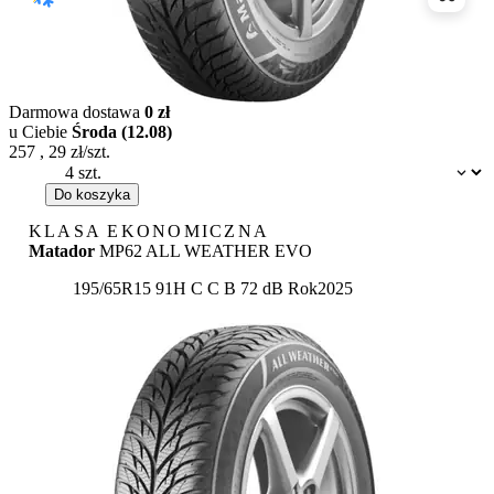
Porówn
Darmowa dostawa
0 zł
u Ciebie
Środa (12.08)
257
,
29
zł/szt.
Dostępność:
Do koszyka
KLASA EKONOMICZNA
Matador
MP62 ALL WEATHER EVO
Etykieta:
195/65R15 91H
C
C
B 72 dB
Rok
2025