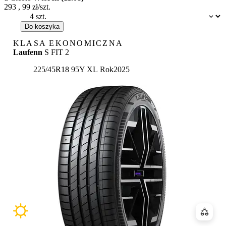
293
,
99
zł/szt.
Dostępność:
Do koszyka
KLASA EKONOMICZNA
Laufenn
S FIT 2
225/45R18 95Y XL
Rok
2025
Porówn