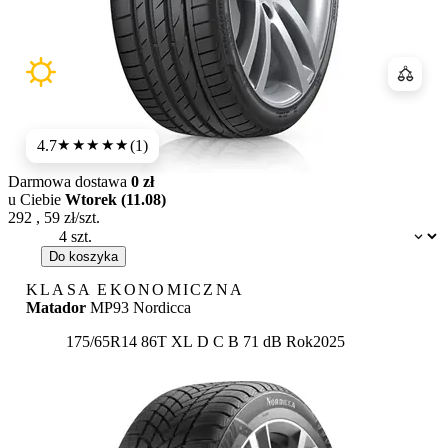
Porówn
4.7
(1)
★★★★★
Darmowa dostawa
0 zł
u Ciebie
Wtorek (11.08)
292
,
59
zł/szt.
Dostępność:
Do koszyka
KLASA EKONOMICZNA
Matador
MP93 Nordicca
Etykieta:
175/65R14 86T XL
D
C
B 71 dB
Rok
2025