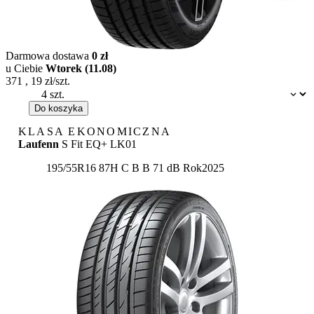
Darmowa dostawa
0 zł
u Ciebie
Wtorek (11.08)
371
,
19
zł/szt.
Dostępność:
Do koszyka
KLASA EKONOMICZNA
Laufenn
S Fit EQ+ LK01
Etykieta:
195/55R16 87H
C
B
B 71 dB
Rok
2025