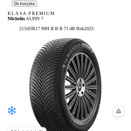
Do koszyka
KLASA PREMIUM
Michelin
ALPIN 7
Etykieta:
215/65R17 99H
B
B
B 71 dB
Rok
2025
Porówn