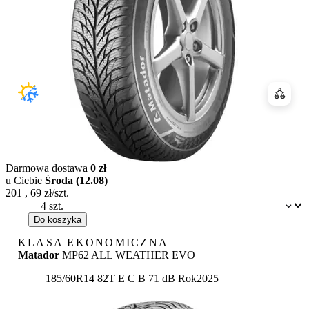
Porówn
Darmowa dostawa
0 zł
u Ciebie
Środa (12.08)
201
,
69
zł/szt.
Dostępność:
Do koszyka
KLASA EKONOMICZNA
Matador
MP62 ALL WEATHER EVO
Etykieta:
185/60R14 82T
E
C
B 71 dB
Rok
2025