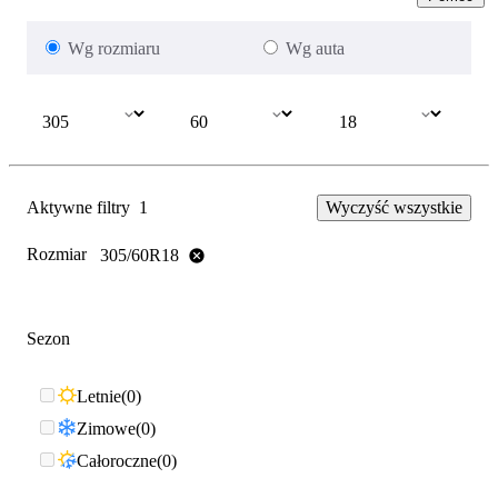
Wg rozmiaru
Wg auta
Aktywne filtry
1
Wyczyść wszystkie
Rozmiar
305/60R18
Sezon
Letnie
0
Zimowe
0
Całoroczne
0