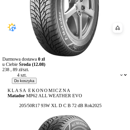
Porówn
Darmowa dostawa
0 zł
u Ciebie
Środa (12.08)
238
,
89
zł/szt.
Dostępność:
Do koszyka
KLASA EKONOMICZNA
Matador
MP62 ALL WEATHER EVO
Etykieta:
205/50R17 93W XL
D
C
B 72 dB
Rok
2025