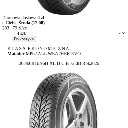
Darmowa dostawa
0 zł
u Ciebie
Środa (12.08)
283
,
79
zł/szt.
Dostępność:
Do koszyka
KLASA EKONOMICZNA
Matador
MP62 ALL WEATHER EVO
Etykieta:
205/60R16 96H XL
D
C
B 72 dB
Rok
2026