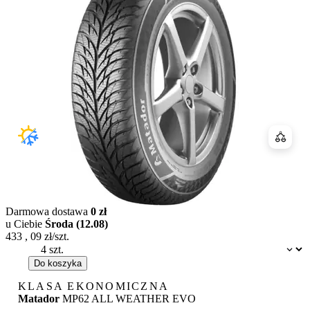
Porówn
Darmowa dostawa
0 zł
u Ciebie
Środa (12.08)
433
,
09
zł/szt.
Dostępność:
Do koszyka
KLASA EKONOMICZNA
Matador
MP62 ALL WEATHER EVO