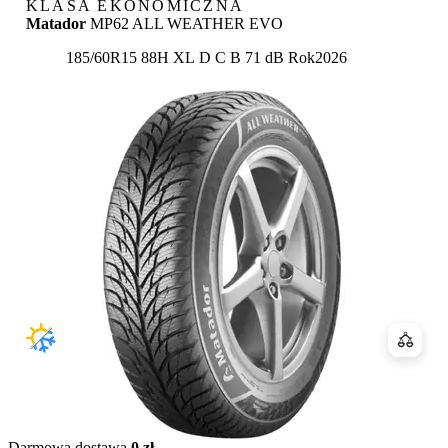
KLASA EKONOMICZNA
Matador
MP62 ALL WEATHER EVO
Etykieta:
185/60R15 88H XL
D
C
B 71 dB
Rok
2026
Porówn
Darmowa dostawa
0 zł