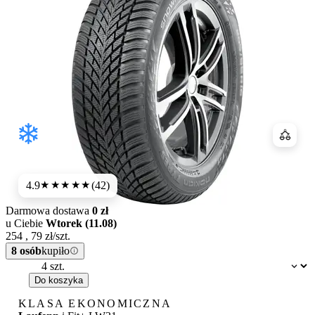
Porówn
4.9
(42)
★★★★★
Darmowa dostawa
0 zł
u Ciebie
Wtorek (11.08)
254
,
79
zł/szt.
8 osób
kupiło
Dostępność:
Do koszyka
KLASA EKONOMICZNA