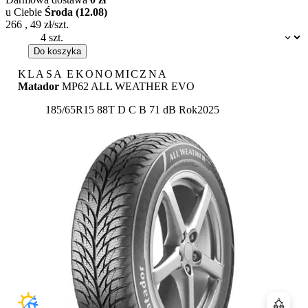
u Ciebie
Środa (12.08)
266
,
49
zł/szt.
Dostępność:
Do koszyka
KLASA EKONOMICZNA
Matador
MP62 ALL WEATHER EVO
Etykieta:
185/65R15 88T
D
C
B 71 dB
Rok
2025