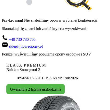
Przykro nam! Nie znaleźliśmy opon w wybranej konfiguracji
Skontaktuj się z nami lub zmień kryteria wyszukiwania.
+48 730 730 705
sklep@noweopony.pl
Poniżej wyświetliliśmy popularne opony osobowe i SUV
KLASA PREMIUM
Nokian
Snowproof 2
Etykieta:
185/65R15 88T
C
B
A 68 dB
Rok
2026
Gwarancja 2 lata na uszkodzenia