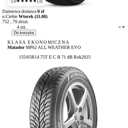
5.0
(3)
★★★★★
Darmowa dostawa
0 zł
u Ciebie
Wtorek (11.08)
752
,
79
zł/szt.
Dostępność:
Do koszyka
KLASA EKONOMICZNA
Matador
MP62 ALL WEATHER EVO
Etykieta:
155/65R14 75T
E
C
B 71 dB
Rok
2025