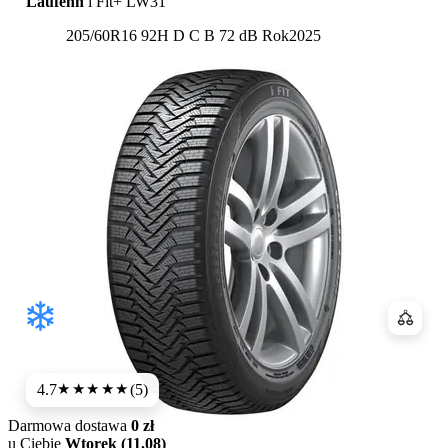
Laufenn
i Fit+ LW31
Etykieta:
205/60R16 92H
D
C
B 72 dB
Rok
2025
Porówn
4.7
(5)
★★★★★
Darmowa dostawa
0 zł
u Ciebie
Wtorek (11.08)