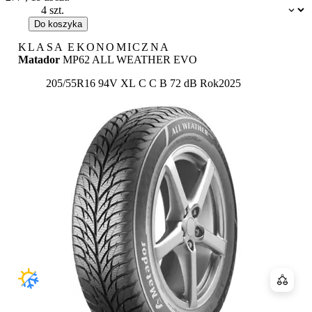
Dostępność:
Do koszyka
KLASA EKONOMICZNA
Matador
MP62 ALL WEATHER EVO
Etykieta:
205/55R16 94V XL
C
C
B 72 dB
Rok
2025
Porówn