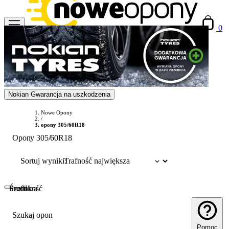
0
Nokian Gwarancja na uszkodzenia
Nowe Opony
/
opony 305/60R18
Opony 305/60R18
Sortuj wyniki:
Szerokość
Profil
Średnica
Szukaj opon
Pomoc