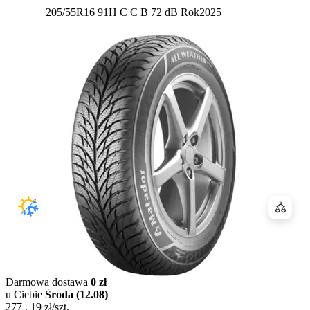
Etykieta:
205/55R16 91H
C
C
B 72 dB
Rok
2025
Porówn
Darmowa dostawa
0 zł
u Ciebie
Środa (12.08)
277
,
19
zł/szt.