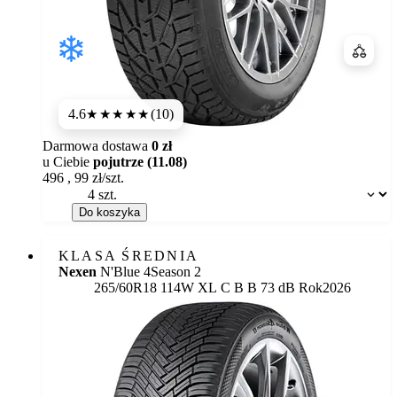
Porówn
4.6
(10)
★★★★★
Darmowa dostawa
0 zł
u Ciebie
pojutrze (11.08)
496
,
99
zł/szt.
Dostępność:
Do koszyka
KLASA ŚREDNIA
Nexen
N'Blue 4Season 2
Etykieta:
265/60R18 114W XL
C
B
B 73 dB
Rok
2026