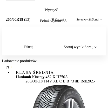
Wyczyść
1
265/60R18
(53)
Filtruj
Sortuj wyniki
Sortuj
1
Pokaż wyniki
53
Filtruj
1
Sortuj wyniki
Sortuj
Ładowanie produktów
NAJWYŻSZA JAKOŚĆ
KLASA ŚREDNIA
Hankook
Kinergy 4S2 X H750A
Etykieta:
265/60R18 114V XL
C
B
B 73 dB
Rok
2025