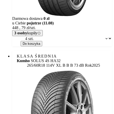
Darmowa dostawa
0 zł
u Ciebie
pojutrze (11.08)
448
,
79
zł/szt.
3 osoby
kupiły
Dostępność:
Do koszyka
KLASA ŚREDNIA
Kumho
SOLUS 4S HA32
Etykieta:
265/60R18 114V XL
B
B
B 73 dB
Rok
2025