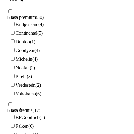
Klasa premium
30
Bridgestone
4
Continental
5
Dunlop
1
Goodyear
3
Michelin
4
Nokian
2
Pirelli
3
Vredestein
2
Yokohama
6
Klasa średnia
17
BFGoodrich
1
Falken
6