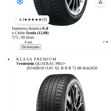
Porówn
4.3
(3)
★★★★
★
Darmowa dostawa
0 zł
u Ciebie
Środa (12.08)
573
,
09
zł/szt.
Dostępność:
Do koszyka
KLASA PREMIUM
Vredestein
QUATRAC PRO+
Etykieta:
265/60R18 114V XL
B
B
B 72 dB
Rok
2026