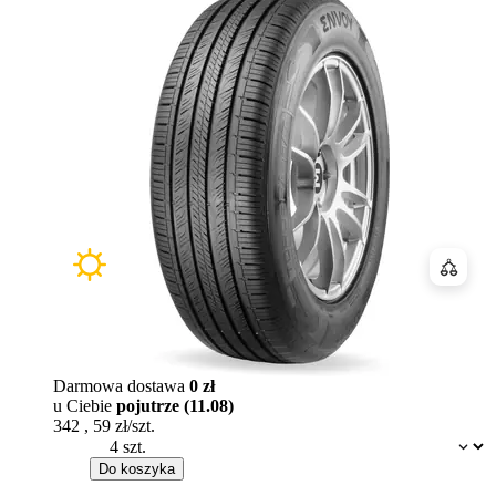
Porówn
Darmowa dostawa
0 zł
u Ciebie
pojutrze (11.08)
342
,
59
zł/szt.
Dostępność:
Do koszyka