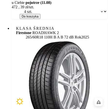
u Ciebie
pojutrze (11.08)
472
,
39
zł/szt.
Dostępność:
Do koszyka
KLASA ŚREDNIA
Firestone
ROADHAWK 2
Etykieta:
265/60R18 110H
B
A
B 72 dB
Rok
2025
Porówn