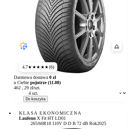
Porówn
4.7
(6)
★★★★★
Darmowa dostawa
0 zł
u Ciebie
pojutrze (11.08)
462
,
29
zł/szt.
Dostępność:
Do koszyka
KLASA EKONOMICZNA
Laufenn
X Fit HT LD01
Etykieta:
265/60R18 110V
D
D
B 72 dB
Rok
2025