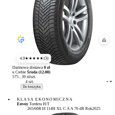
Porówn
4.9
(3)
★★★★★
Darmowa dostawa
0 zł
u Ciebie
Środa (12.08)
575
,
39
zł/szt.
Dostępność:
Do koszyka
KLASA EKONOMICZNA
Envoy
Tordera H/T
Etykieta:
265/60R18 114H XL
C
A
A 70 dB
Rok
2025