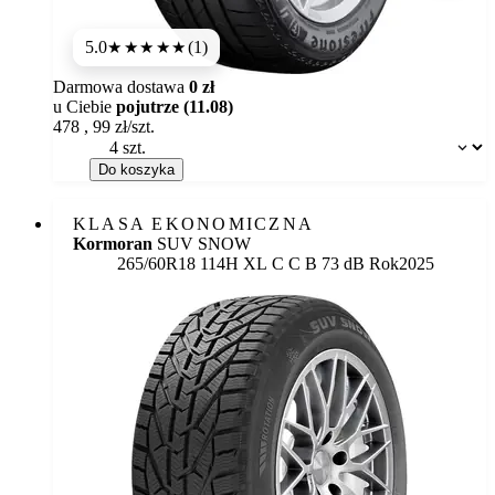
5.0
(1)
★★★★★
Darmowa dostawa
0 zł
u Ciebie
pojutrze (11.08)
478
,
99
zł/szt.
Dostępność:
Do koszyka
KLASA EKONOMICZNA
Kormoran
SUV SNOW
Etykieta:
265/60R18 114H XL
C
C
B 73 dB
Rok
2025