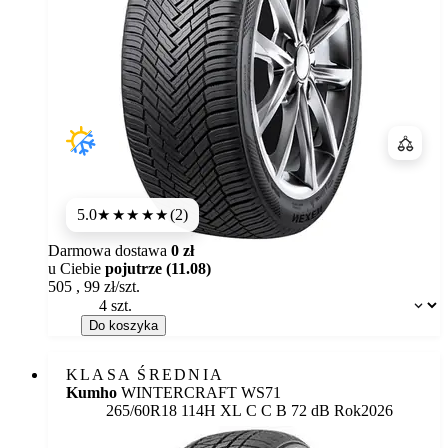
Porówn
5.0
(2)
★★★★★
Darmowa dostawa
0 zł
u Ciebie
pojutrze (11.08)
505
,
99
zł/szt.
Dostępność:
Do koszyka
KLASA ŚREDNIA
Kumho
WINTERCRAFT WS71
Etykieta:
265/60R18 114H XL
C
C
B 72 dB
Rok
2026