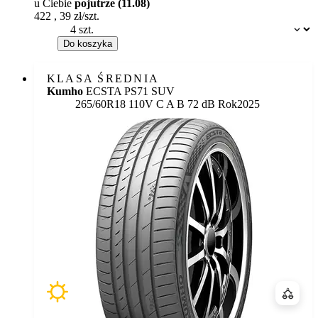
u Ciebie
pojutrze (11.08)
422
,
39
zł/szt.
Dostępność:
Do koszyka
KLASA ŚREDNIA
Kumho
ECSTA PS71 SUV
Etykieta:
265/60R18 110V
C
A
B 72 dB
Rok
2025
Porówn