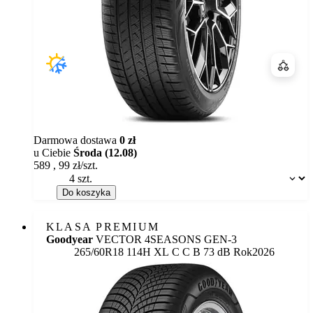
Porówn
Darmowa dostawa
0 zł
u Ciebie
Środa (12.08)
589
,
99
zł/szt.
Dostępność:
Do koszyka
KLASA PREMIUM
Goodyear
VECTOR 4SEASONS GEN-3
Etykieta:
265/60R18 114H XL
C
C
B 73 dB
Rok
2026