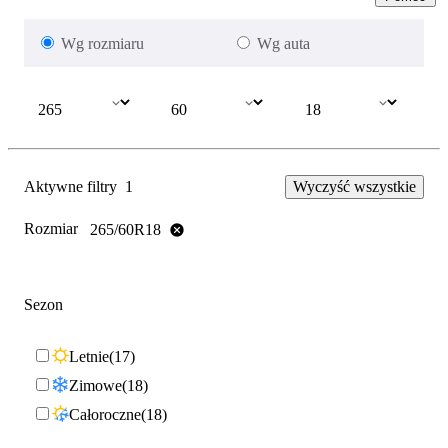
Wg rozmiaru
Wg auta
Aktywne filtry
1
Wyczyść wszystkie
Rozmiar
265/60R18
Sezon
Letnie
17
Zimowe
18
Całoroczne
18