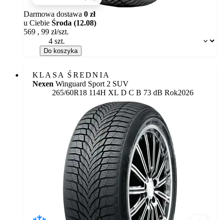
Darmowa dostawa
0 zł
u Ciebie
Środa (12.08)
569
,
99
zł/szt.
Dostępność:
Do koszyka
KLASA ŚREDNIA
Nexen
Winguard Sport 2 SUV
Etykieta:
265/60R18 114H XL
D
C
B 73 dB
Rok
2026