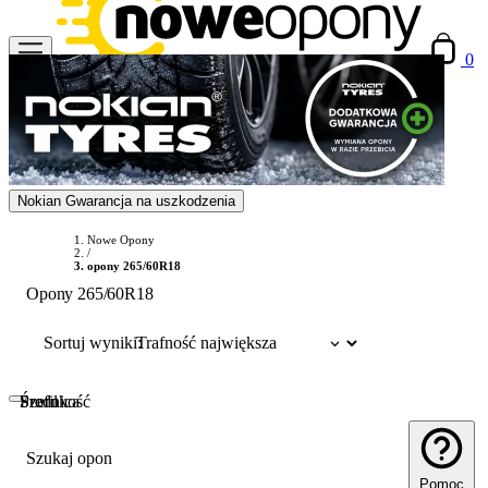
0
Nokian Gwarancja na uszkodzenia
Nowe Opony
/
opony 265/60R18
Opony 265/60R18
Sortuj wyniki:
Szerokość
Profil
Średnica
Szukaj opon
Pomoc