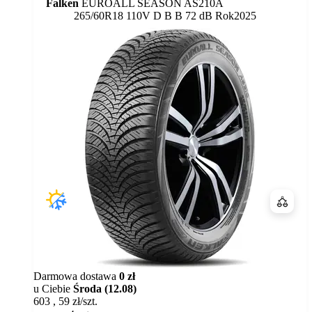
Falken
EUROALL SEASON AS210A
Etykieta:
265/60R18 110V
D
B
B 72 dB
Rok
2025
Porówn
Darmowa dostawa
0 zł
u Ciebie
Środa (12.08)
603
,
59
zł/szt.
Dostępność: