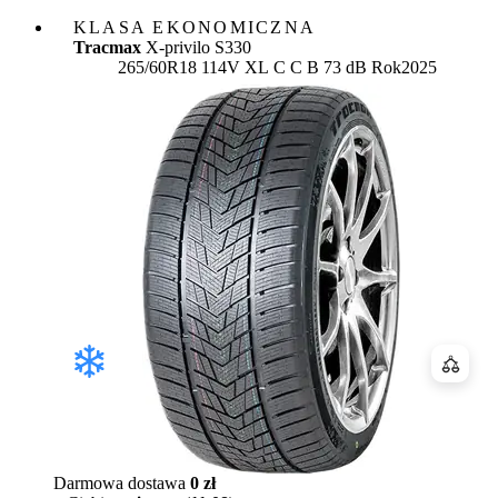
KLASA EKONOMICZNA
Tracmax
X-privilo S330
Etykieta:
265/60R18 114V XL
C
C
B 73 dB
Rok
2025
Porówn
Darmowa dostawa
0 zł