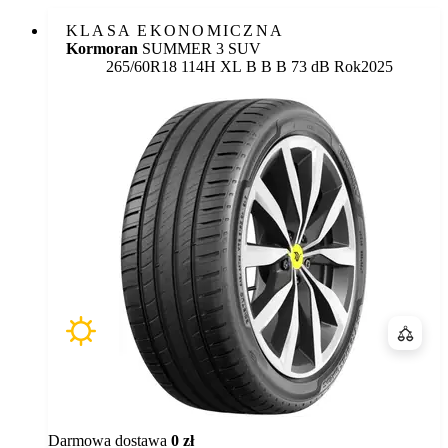
KLASA EKONOMICZNA
Kormoran
SUMMER 3 SUV
Etykieta:
265/60R18 114H XL
B
B
B 73 dB
Rok
2025
Porówn
Darmowa dostawa
0 zł