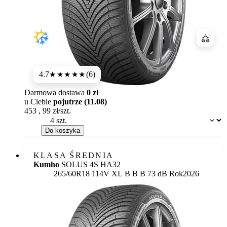
Porówn
4.7
(6)
★★★★★
Darmowa dostawa
0 zł
u Ciebie
pojutrze (11.08)
453
,
99
zł/szt.
Dostępność:
Do koszyka
KLASA ŚREDNIA
Kumho
SOLUS 4S HA32
Etykieta:
265/60R18 114V XL
B
B
B 73 dB
Rok
2026