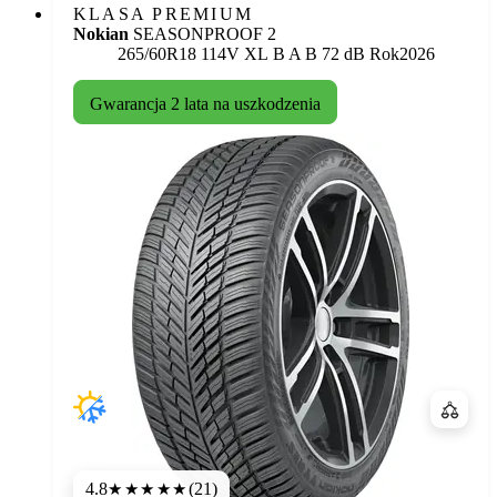
KLASA PREMIUM
Nokian
SEASONPROOF 2
Etykieta:
265/60R18 114V XL
B
A
B 72 dB
Rok
2026
Gwarancja 2 lata na uszkodzenia
Porówn
4.8
(21)
★★★★★