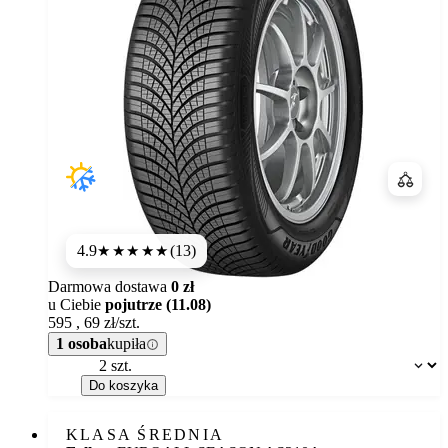
Porówn
4.9
(13)
★★★★★
Darmowa dostawa
0 zł
u Ciebie
pojutrze (11.08)
595
,
69
zł/szt.
1 osoba
kupiła
Dostępność:
Do koszyka
KLASA ŚREDNIA