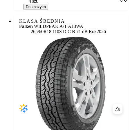
Do koszyka
KLASA ŚREDNIA
Falken
WILDPEAK A/T AT3WA
Etykieta:
265/60R18 110S
D
C
B 71 dB
Rok
2026
Porówn