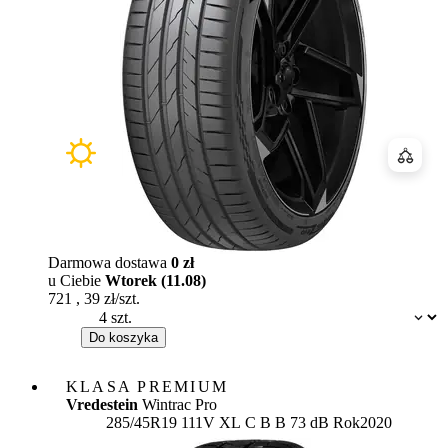
Porówn
Darmowa dostawa
0 zł
u Ciebie
Wtorek (11.08)
721
,
39
zł/szt.
Dostępność:
Do koszyka
KLASA PREMIUM
Vredestein
Wintrac Pro
Etykieta:
285/45R19 111V XL
C
B
B 73 dB
Rok
2020