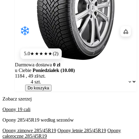
Porówn
5.0
(2)
★★★★★
Darmowa dostawa
0 zł
u Ciebie
Poniedziałek (10.08)
1184
,
49
zł/szt.
Dostępność:
Do koszyka
Zobacz szerzej
Opony 19 cali
Opony 285/45R19 według sezonów
Opony zimowe 285/45R19
Opony letnie 285/45R19
Opony
całoroczne 285/45R19