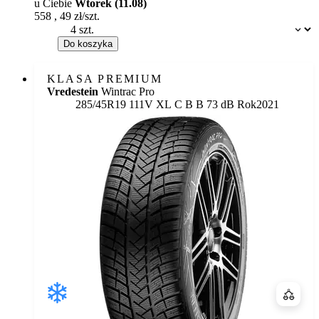
u Ciebie
Wtorek (11.08)
558
,
49
zł/szt.
Dostępność:
Do koszyka
KLASA PREMIUM
Vredestein
Wintrac Pro
Etykieta:
285/45R19 111V XL
C
B
B 73 dB
Rok
2021
Porówn