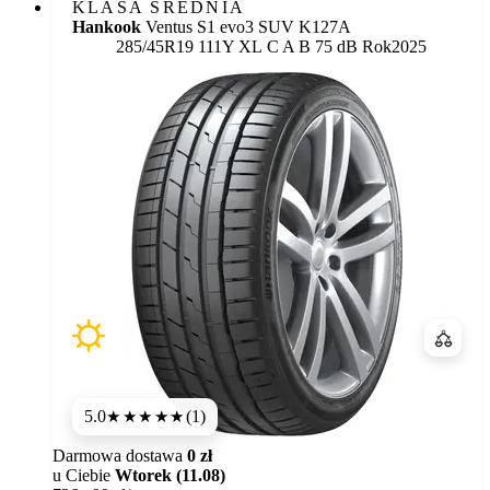
KLASA ŚREDNIA
Hankook
Ventus S1 evo3 SUV K127A
Etykieta:
285/45R19 111Y XL
C
A
B 75 dB
Rok
2025
Porówn
5.0
(1)
★★★★★
Darmowa dostawa
0 zł
u Ciebie
Wtorek (11.08)