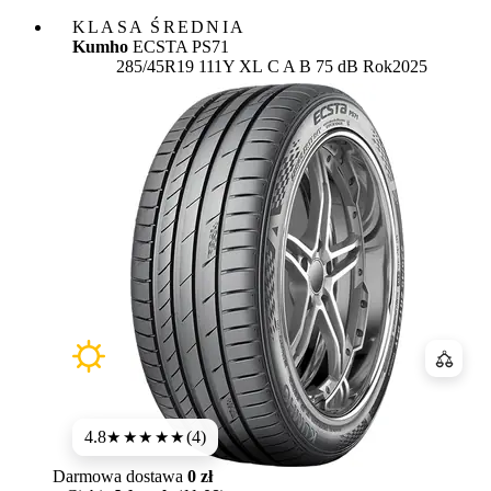
KLASA ŚREDNIA
Kumho
ECSTA PS71
Etykieta:
285/45R19 111Y XL
C
A
B 75 dB
Rok
2025
Porówn
4.8
(4)
★★★★★
Darmowa dostawa
0 zł