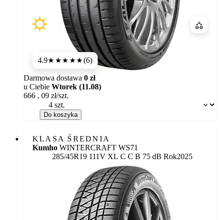
Porówn
4.9
(6)
★★★★★
Darmowa dostawa
0 zł
u Ciebie
Wtorek (11.08)
666
,
09
zł/szt.
Dostępność:
Do koszyka
KLASA ŚREDNIA
Kumho
WINTERCRAFT WS71
Etykieta:
285/45R19 111V XL
C
C
B 75 dB
Rok
2025