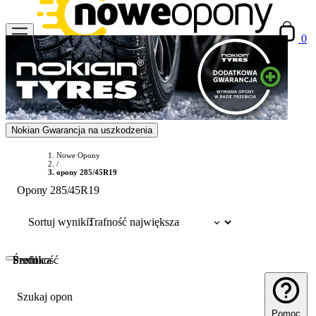
0
Nokian Gwarancja na uszkodzenia
Nowe Opony
/
opony 285/45R19
Opony 285/45R19
Sortuj wyniki:
Szerokość
Profil
Średnica
Szukaj opon
Pomoc