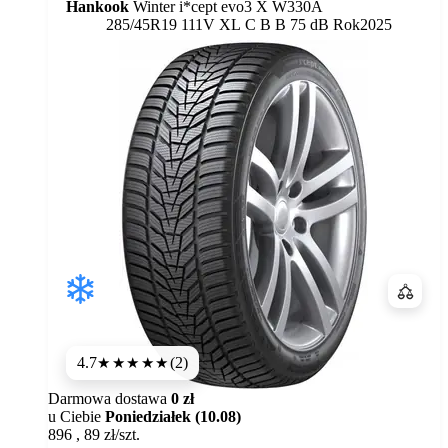
Hankook
Winter i*cept evo3 X W330A
Etykieta:
285/45R19 111V XL
C
B
B 75 dB
Rok
2025
Porówn
4.7
(2)
★★★★★
Darmowa dostawa
0 zł
u Ciebie
Poniedziałek (10.08)
896
,
89
zł/szt.