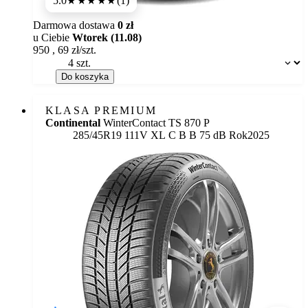
5.0
(1)
★★★★★
Darmowa dostawa
0 zł
u Ciebie
Wtorek (11.08)
950
,
69
zł/szt.
Dostępność:
Do koszyka
KLASA PREMIUM
Continental
WinterContact TS 870 P
Etykieta:
285/45R19 111V XL
C
B
B 75 dB
Rok
2025