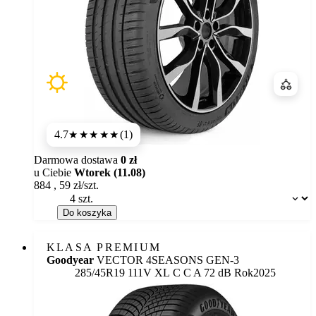
Porówn
4.7
(1)
★★★★★
Darmowa dostawa
0 zł
u Ciebie
Wtorek (11.08)
884
,
59
zł/szt.
Dostępność:
Do koszyka
KLASA PREMIUM
Goodyear
VECTOR 4SEASONS GEN-3
Etykieta:
285/45R19 111V XL
C
C
A 72 dB
Rok
2025