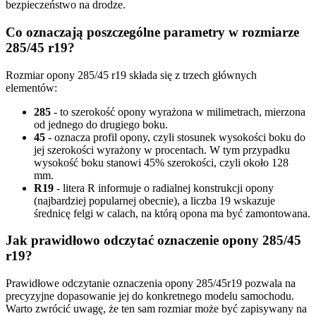
bezpieczeństwo na drodze.
Co oznaczają poszczególne parametry w rozmiarze
285/45 r19?
Rozmiar opony 285/45 r19 składa się z trzech głównych
elementów:
285
- to szerokość opony wyrażona w milimetrach, mierzona
od jednego do drugiego boku.
45
- oznacza profil opony, czyli stosunek wysokości boku do
jej szerokości wyrażony w procentach. W tym przypadku
wysokość boku stanowi 45% szerokości, czyli około 128
mm.
R19
- litera R informuje o radialnej konstrukcji opony
(najbardziej popularnej obecnie), a liczba 19 wskazuje
średnicę felgi w calach, na którą opona ma być zamontowana.
Jak prawidłowo odczytać oznaczenie opony 285/45
r19?
Prawidłowe odczytanie oznaczenia opony 285/45r19 pozwala na
precyzyjne dopasowanie jej do konkretnego modelu samochodu.
Warto zwrócić uwagę, że ten sam rozmiar może być zapisywany na