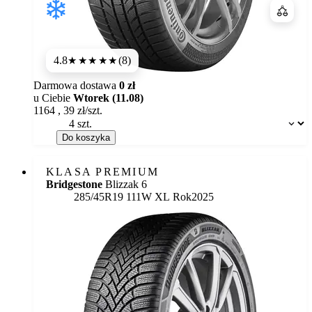
Porówn
4.8
(8)
★★★★★
Darmowa dostawa
0 zł
u Ciebie
Wtorek (11.08)
1164
,
39
zł/szt.
Dostępność:
Do koszyka
KLASA PREMIUM
Bridgestone
Blizzak 6
285/45R19 111W XL
Rok
2025