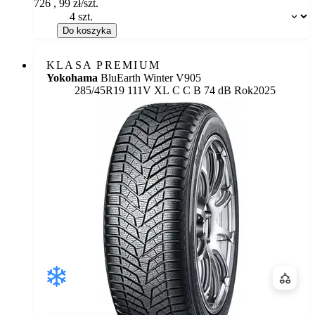
726
,
99
zł/szt.
Dostępność:
Do koszyka
KLASA PREMIUM
Yokohama
BluEarth Winter V905
Etykieta:
285/45R19 111V XL
C
C
B 74 dB
Rok
2025
Porówn