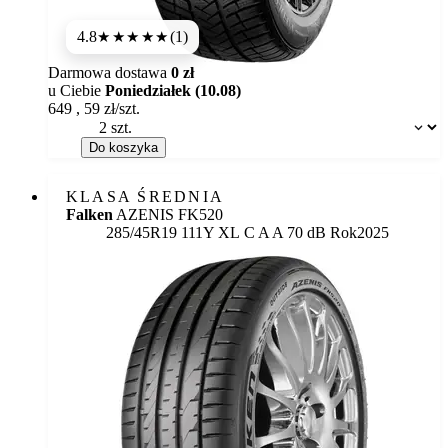
4.8
(1)
★★★★★
Darmowa dostawa
0 zł
u Ciebie
Poniedziałek (10.08)
649
,
59
zł/szt.
Dostępność:
Do koszyka
KLASA ŚREDNIA
Falken
AZENIS FK520
Etykieta:
285/45R19 111Y XL
C
A
A 70 dB
Rok
2025