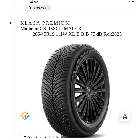
Dostępność:
Do koszyka
KLASA PREMIUM
Michelin
CROSSCLIMATE 3
Etykieta:
285/45R19 111W XL
B
B
B 75 dB
Rok
2025
Porówn