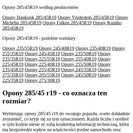
Opony 285/45R19 według producentów
Opony Hankook 285/45R19
Opony Vredestein 285/45R19
Opony
Michelin 285/45R19
Opony Falken 285/45R19
Opony Kumho
285/45R19
Opony 285/45R19 - podobne rozmiary
Opony 235/55R19
Opony 245/40R19
Opony 235/40R19
Opony
255/35R19
Opony 245/45R19
Opony 235/50R19
Opony
235/35R19
Opony 225/55R19
Opony 255/40R19
Opony
225/45R19
Opony 225/40R19
Opony 255/50R19
Opony
235/45R19
Opony 255/45R19
Opony 245/35R19
Opony
275/35R19
Opony 205/55R19
Opony 245/50R19
Opony
225/35R19
Opony 275/30R19
Opony 285/45 r19 - co oznacza ten
rozmiar?
Wybierając opony 285/45 r19 do swojego pojazdu, warto dokładnie
zrozumieć, co kryje się za tym oznaczeniem. Każda liczba i symbol
w tym kodzie niesie ze sobą konkretną informację techniczną, która
ma bezpośredni wpływ na właściwości jezdne samochodu oraz