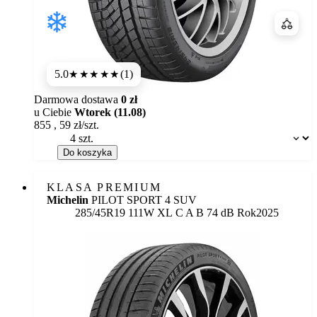
Porówn
5.0
(1)
★★★★★
Darmowa dostawa
0 zł
u Ciebie
Wtorek (11.08)
855
,
59
zł/szt.
Dostępność:
Do koszyka
KLASA PREMIUM
Michelin
PILOT SPORT 4 SUV
Etykieta:
285/45R19 111W XL
C
A
B 74 dB
Rok
2025