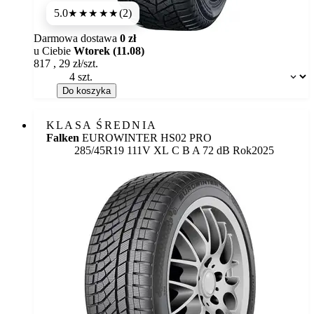
5.0
(2)
★★★★★
Darmowa dostawa
0 zł
u Ciebie
Wtorek (11.08)
817
,
29
zł/szt.
Dostępność:
Do koszyka
KLASA ŚREDNIA
Falken
EUROWINTER HS02 PRO
Etykieta:
285/45R19 111V XL
C
B
A 72 dB
Rok
2025