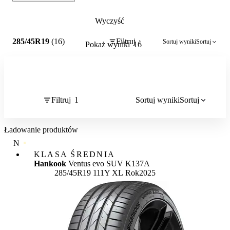
Wyczyść
1
285/45R19
(16)
Filtruj
Sortuj wyniki
Sortuj
1
Pokaż wyniki
16
Filtruj
1
Sortuj wyniki
Sortuj
Ładowanie produktów
NAJWYŻSZA JAKOŚĆ
KLASA ŚREDNIA
Hankook
Ventus evo SUV K137A
285/45R19 111Y XL
Rok
2025