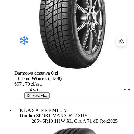
Porówn
Darmowa dostawa
0 zł
u Ciebie
Wtorek (11.08)
697
,
79
zł/szt.
Dostępność:
Do koszyka
KLASA PREMIUM
Dunlop
SPORT MAXX RT2 SUV
Etykieta:
285/45R19 111W XL
C
A
A 71 dB
Rok
2025