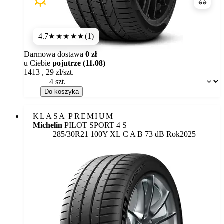
Porówn
4.7
(1)
★★★★★
Darmowa dostawa
0 zł
u Ciebie
pojutrze (11.08)
1413
,
29
zł/szt.
Dostępność:
Do koszyka
KLASA PREMIUM
Michelin
PILOT SPORT 4 S
Etykieta:
285/30R21 100Y XL
C
A
B 73 dB
Rok
2025