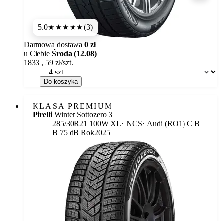
5.0
(3)
★★★★★
Darmowa dostawa
0 zł
u Ciebie
Środa (12.08)
1833
,
59
zł/szt.
Dostępność:
Do koszyka
KLASA PREMIUM
Pirelli
Winter Sottozero 3
Etykieta:
285/30R21 100W XL
NCS
Audi (RO1)
C
B
B 75 dB
Rok
2025