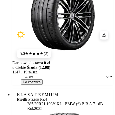
Porówn
5.0
(2)
★★★★★
Darmowa dostawa
0 zł
u Ciebie
Środa (12.08)
1147
,
19
zł/szt.
Dostępność:
Do koszyka
KLASA PREMIUM
Pirelli
P Zero PZ4
Etykieta:
285/30R21 103Y XL
BMW (*)
B
B
A 71 dB
Rok
2025