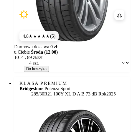
Porówn
4.8
(5)
★★★★★
Darmowa dostawa
0 zł
u Ciebie
Środa (12.08)
1014
,
89
zł/szt.
Dostępność:
Do koszyka
KLASA PREMIUM
Bridgestone
Potenza Sport
Etykieta:
285/30R21 100Y XL
D
A
B 73 dB
Rok
2025