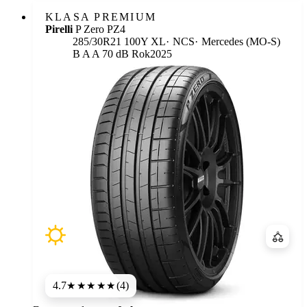
KLASA PREMIUM
Pirelli
P Zero PZ4
Etykie
285/30R21 100Y XL
NCS
Mercedes (MO-S)
B
A
A 70 dB
Rok
2025
Porówn
4.7
(4)
★★★★★