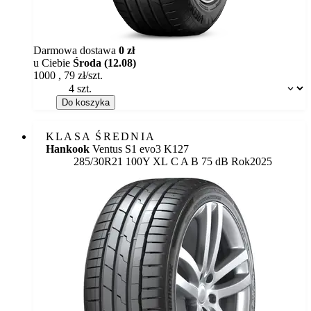
Darmowa dostawa
0 zł
u Ciebie
Środa (12.08)
1000
,
79
zł/szt.
Dostępność:
Do koszyka
KLASA ŚREDNIA
Hankook
Ventus S1 evo3 K127
Etykieta:
285/30R21 100Y XL
C
A
B 75 dB
Rok
2025