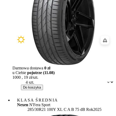
Porówn
Darmowa dostawa
0 zł
u Ciebie
pojutrze (11.08)
1000
,
19
zł/szt.
Dostępność:
Do koszyka
KLASA ŚREDNIA
Nexen
N'Fera Sport
Etykieta:
285/30R21 100Y XL
C
A
B 75 dB
Rok
2025