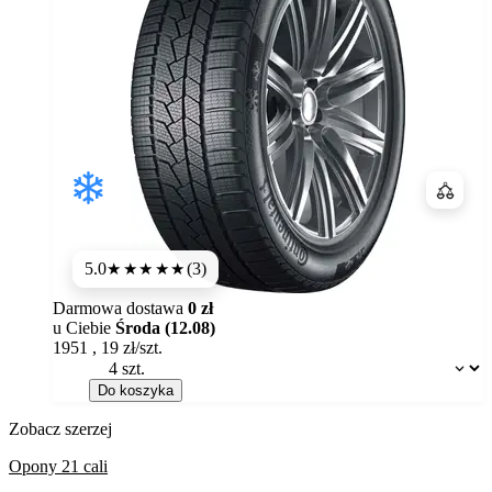
Porówn
5.0
(3)
★★★★★
Darmowa dostawa
0 zł
u Ciebie
Środa (12.08)
1951
,
19
zł/szt.
Dostępność:
Do koszyka
Zobacz szerzej
Opony 21 cali