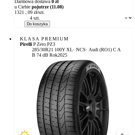
Darmowa dostawa
0 zł
u Ciebie
pojutrze (11.08)
1321
,
09
zł/szt.
Dostępność:
Do koszyka
KLASA PREMIUM
Pirelli
P Zero PZ3
Etykieta:
285/30R21 100Y XL
NCS
Audi (RO1)
C
A
B 74 dB
Rok
2025