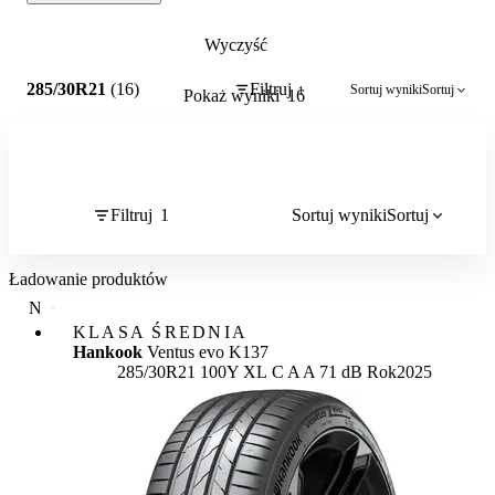
Wyczyść
1
285/30R21
(16)
Filtruj
Sortuj wyniki
Sortuj
1
Pokaż wyniki
16
Filtruj
1
Sortuj wyniki
Sortuj
Ładowanie produktów
NAJWYŻSZA JAKOŚĆ
KLASA ŚREDNIA
Hankook
Ventus evo K137
Etykieta:
285/30R21 100Y XL
C
A
A 71 dB
Rok
2025