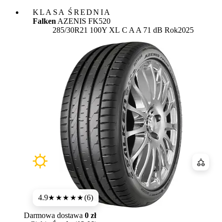
KLASA ŚREDNIA
Falken
AZENIS FK520
Etykieta:
285/30R21 100Y XL
C
A
A 71 dB
Rok
2025
Porówn
4.9
(6)
★★★★★
Darmowa dostawa
0 zł