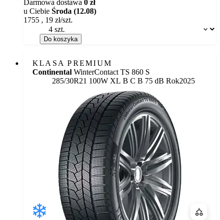
Darmowa dostawa
0 zł
u Ciebie
Środa (12.08)
1755
,
19
zł/szt.
Dostępność:
Do koszyka
KLASA PREMIUM
Continental
WinterContact TS 860 S
Etykieta:
285/30R21 100W XL
B
C
B 75 dB
Rok
2025
Porówn