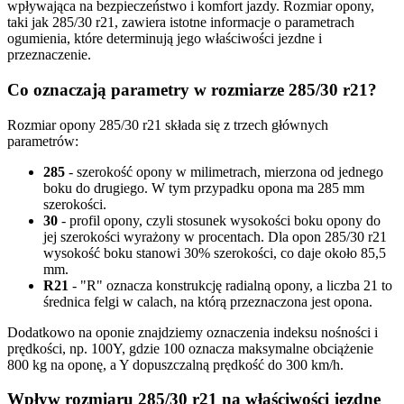
wpływająca na bezpieczeństwo i komfort jazdy. Rozmiar opony,
taki jak 285/30 r21, zawiera istotne informacje o parametrach
ogumienia, które determinują jego właściwości jezdne i
przeznaczenie.
Co oznaczają parametry w rozmiarze 285/30 r21?
Rozmiar opony 285/30 r21 składa się z trzech głównych
parametrów:
285
- szerokość opony w milimetrach, mierzona od jednego
boku do drugiego. W tym przypadku opona ma 285 mm
szerokości.
30
- profil opony, czyli stosunek wysokości boku opony do
jej szerokości wyrażony w procentach. Dla opon 285/30 r21
wysokość boku stanowi 30% szerokości, co daje około 85,5
mm.
R21
- "R" oznacza konstrukcję radialną opony, a liczba 21 to
średnica felgi w calach, na którą przeznaczona jest opona.
Dodatkowo na oponie znajdziemy oznaczenia indeksu nośności i
prędkości, np. 100Y, gdzie 100 oznacza maksymalne obciążenie
800 kg na oponę, a Y dopuszczalną prędkość do 300 km/h.
Wpływ rozmiaru 285/30 r21 na właściwości jezdne