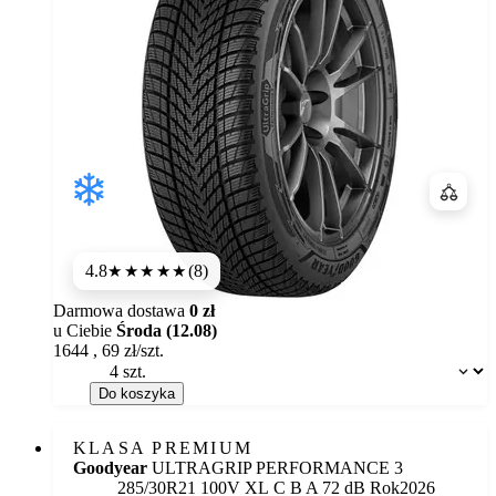
Porówn
4.8
(8)
★★★★★
Darmowa dostawa
0 zł
u Ciebie
Środa (12.08)
1644
,
69
zł/szt.
Dostępność:
Do koszyka
KLASA PREMIUM
Goodyear
ULTRAGRIP PERFORMANCE 3
Etykieta:
285/30R21 100V XL
C
B
A 72 dB
Rok
2026