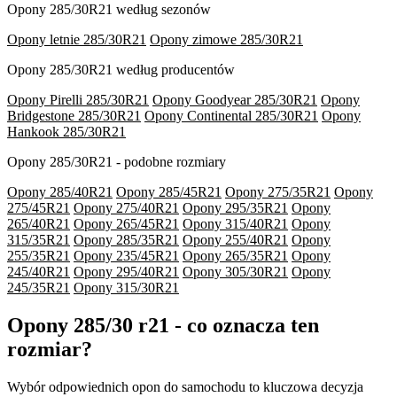
Opony 285/30R21 według sezonów
Opony letnie 285/30R21
Opony zimowe 285/30R21
Opony 285/30R21 według producentów
Opony Pirelli 285/30R21
Opony Goodyear 285/30R21
Opony
Bridgestone 285/30R21
Opony Continental 285/30R21
Opony
Hankook 285/30R21
Opony 285/30R21 - podobne rozmiary
Opony 285/40R21
Opony 285/45R21
Opony 275/35R21
Opony
275/45R21
Opony 275/40R21
Opony 295/35R21
Opony
265/40R21
Opony 265/45R21
Opony 315/40R21
Opony
315/35R21
Opony 285/35R21
Opony 255/40R21
Opony
255/35R21
Opony 235/45R21
Opony 265/35R21
Opony
245/40R21
Opony 295/40R21
Opony 305/30R21
Opony
245/35R21
Opony 315/30R21
Opony 285/30 r21 - co oznacza ten
rozmiar?
Wybór odpowiednich opon do samochodu to kluczowa decyzja