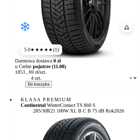
Porówn
5.0
(1)
★★★★★
Darmowa dostawa
0 zł
u Ciebie
pojutrze (11.08)
1853
,
69
zł/szt.
Dostępność:
Do koszyka
KLASA PREMIUM
Continental
WinterContact TS 860 S
Etykieta:
285/30R21 100W XL
B
C
B 75 dB
Rok
2026