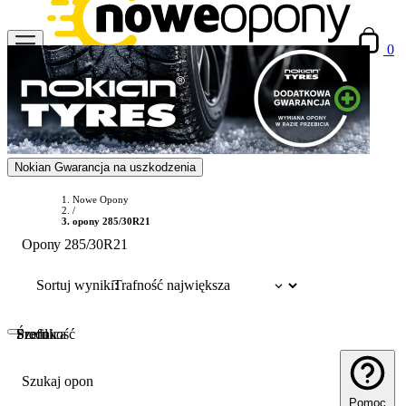
0
Nokian Gwarancja na uszkodzenia
Nowe Opony
/
opony 285/30R21
Opony 285/30R21
Sortuj wyniki:
Szerokość
Profil
Średnica
Szukaj opon
Pomoc