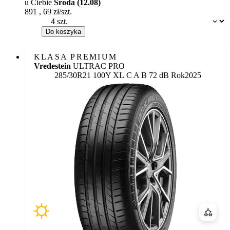
u Ciebie
Środa (12.08)
891
,
69
zł/szt.
Dostępność:
Do koszyka
KLASA PREMIUM
Vredestein
ULTRAC PRO
Etykieta:
285/30R21 100Y XL
C
A
B 72 dB
Rok
2025
Porówn