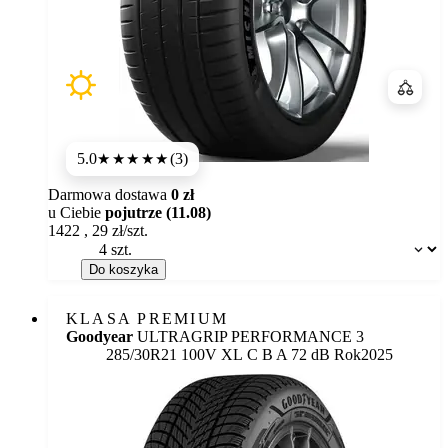
Porówn
5.0
(3)
★★★★★
Darmowa dostawa
0 zł
u Ciebie
pojutrze (11.08)
1422
,
29
zł/szt.
Dostępność:
Do koszyka
KLASA PREMIUM
Goodyear
ULTRAGRIP PERFORMANCE 3
Etykieta:
285/30R21 100V XL
C
B
A 72 dB
Rok
2025