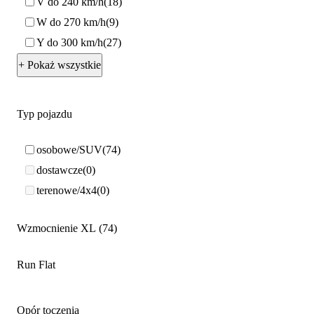
V do 240 km/h
18
W do 270 km/h
9
Y do 300 km/h
27
+ Pokaż wszystkie
Typ pojazdu
osobowe/SUV
74
dostawcze
0
terenowe/4x4
0
Wzmocnienie XL
74
Run Flat
Opór toczenia