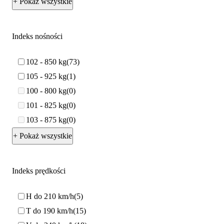
+ Pokaż wszystkie
Indeks nośności
102 - 850 kg
73
105 - 925 kg
1
100 - 800 kg
0
101 - 825 kg
0
103 - 875 kg
0
+ Pokaż wszystkie
Indeks prędkości
H do 210 km/h
5
T do 190 km/h
15