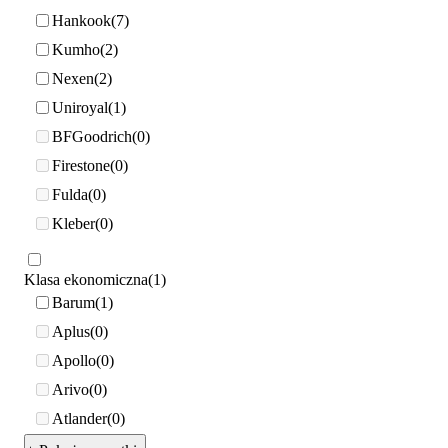
Hankook
7
Kumho
2
Nexen
2
Uniroyal
1
BFGoodrich
0
Firestone
0
Fulda
0
Kleber
0
Klasa ekonomiczna
1
Barum
1
Aplus
0
Apollo
0
Arivo
0
Atlander
0