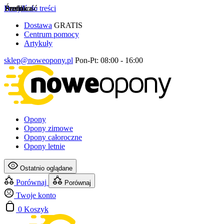
Przejdź do treści
Szerokość
Profil
Średnica
Dostawa
GRATIS
Centrum pomocy
Artykuły
sklep@noweopony.pl
Pon-Pt: 08:00 - 16:00
Opony
Opony zimowe
Opony całoroczne
Opony letnie
Ostatnio oglądane
Porównaj
Porównaj
Twoje konto
0
Koszyk