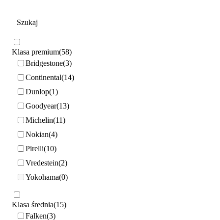
Klasa premium
58
Bridgestone
3
Continental
14
Dunlop
1
Goodyear
13
Michelin
11
Nokian
4
Pirelli
10
Vredestein
2
Yokohama
0
Klasa średnia
15
Falken
3