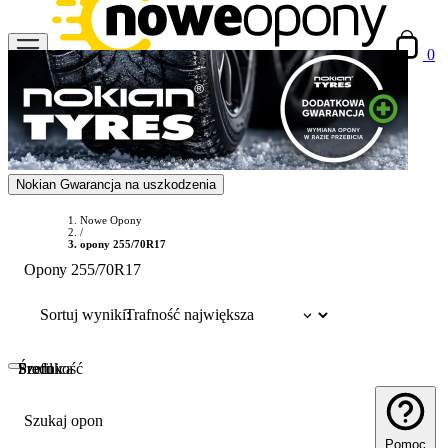
0
Nokian Gwarancja na uszkodzenia
Nowe Opony
/
opony 255/70R17
Opony 255/70R17
Sortuj wyniki:
Szerokość
Profil
Średnica
Szukaj opon
Pomoc