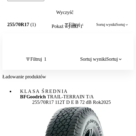
Wyczyść
1
255/70R17
(1)
Filtruj
Sortuj wyniki
Sortuj
1
Pokaż wyniki
1
Filtruj
1
Sortuj wyniki
Sortuj
Ładowanie produktów
KLASA ŚREDNIA
BFGoodrich
TRAIL-TERRAIN T/A
Etykieta:
255/70R17 112T
D
E
B 72 dB
Rok
2025