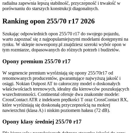
radialna zapewnia lepszą stabilność, przyczepność i trwałość w
porównaniu do starszych konstrukcji diagonalnych.
Ranking opon 255/70 r17 2026
Szukając odpowiednich opon 255/70 r17 do swojego pojazdu,
warto zapoznać się z najpopularniejszymi modelami dostępnymi na
rynku. W sklepie noweopony.pl znajdziesz szeroki wybór opon w
tym rozmiarze, dopasowanych do różnych potrzeb i budżetów.
Opony premium 255/70 r17
W segmencie premium wyróżniają się opony 255/70r17 od
renomowanych producentów, gwarantujące najwyższą jakość i
osiągi. Nokian Outpost AT to całoroczny model o doskonałych
właściwościach terenowych, idealny dla kierowców poszukujących
wszechstronności. Continental oferuje dwa znakomite modele:
CrossContact ATR z indeksem prędkości T oraz CrossContact RX,
które wyróżniają się doskonałą przyczepnością na mokrej
nawierzchni (klasa A) i niskim poziomem hałasu (72 dB).
Opony klasy średniej 255/70 r17