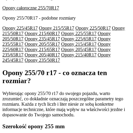
Opony całoroczne 255/70R17
Opony 255/70R17 - podobne rozmiary
Opony 225/45R17
Opony 215/55R17
Opony 225/50R17
Opony
215/50R17
Opony 215/60R17
Opony 225/55R17
Opony
205/50R17
Opony 235/45R17
Opony 225/65R17
Opony
235/55R17
Opony 205/55R17
Opony 215/45R17
Opony
225/60R17
Opony 215/65R17
Opony 205/45R17
Opony
235/65R17
Opony 205/40R17
Opony 215/40R17
Opony
245/45R17
Opony 235/50R17
Opony 255/70 r17 - co oznacza ten
rozmiar?
Wybierając opony 255/70 r17 do swojego pojazdu, warto
zrozumieć, co dokładnie oznaczają poszczególne parametry tego
rozmiaru. Każda z tych liczb i liter niesie ze sobą konkretne
informacje techniczne, które mają wpływ na właściwości jezdne i
dopasowanie do Twojego samochodu.
Szerokość opony 255 mm