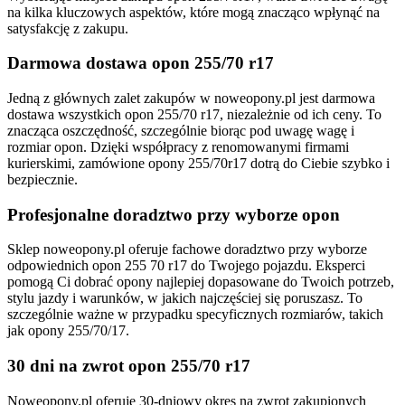
na kilka kluczowych aspektów, które mogą znacząco wpłynąć na
satysfakcję z zakupu.
Darmowa dostawa opon 255/70 r17
Jedną z głównych zalet zakupów w noweopony.pl jest darmowa
dostawa wszystkich opon 255/70 r17, niezależnie od ich ceny. To
znacząca oszczędność, szczególnie biorąc pod uwagę wagę i
rozmiar opon. Dzięki współpracy z renomowanymi firmami
kurierskimi, zamówione opony 255/70r17 dotrą do Ciebie szybko i
bezpiecznie.
Profesjonalne doradztwo przy wyborze opon
Sklep noweopony.pl oferuje fachowe doradztwo przy wyborze
odpowiednich opon 255 70 r17 do Twojego pojazdu. Eksperci
pomogą Ci dobrać opony najlepiej dopasowane do Twoich potrzeb,
stylu jazdy i warunków, w jakich najczęściej się poruszasz. To
szczególnie ważne w przypadku specyficznych rozmiarów, takich
jak opony 255/70/17.
30 dni na zwrot opon 255/70 r17
Noweopony.pl oferuje 30-dniowy okres na zwrot zakupionych