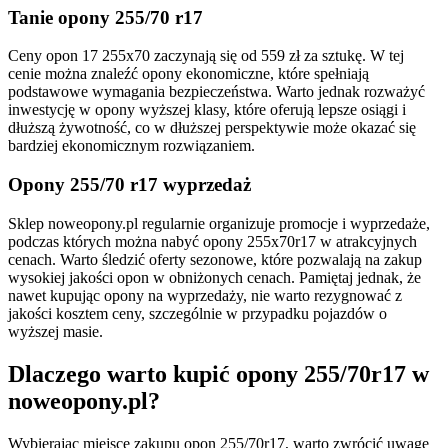
Tanie opony 255/70 r17
Ceny opon 17 255x70 zaczynają się od 559 zł za sztukę. W tej
cenie można znaleźć opony ekonomiczne, które spełniają
podstawowe wymagania bezpieczeństwa. Warto jednak rozważyć
inwestycję w opony wyższej klasy, które oferują lepsze osiągi i
dłuższą żywotność, co w dłuższej perspektywie może okazać się
bardziej ekonomicznym rozwiązaniem.
Opony 255/70 r17 wyprzedaż
Sklep noweopony.pl regularnie organizuje promocje i wyprzedaże,
podczas których można nabyć opony 255x70r17 w atrakcyjnych
cenach. Warto śledzić oferty sezonowe, które pozwalają na zakup
wysokiej jakości opon w obniżonych cenach. Pamiętaj jednak, że
nawet kupując opony na wyprzedaży, nie warto rezygnować z
jakości kosztem ceny, szczególnie w przypadku pojazdów o
wyższej masie.
Dlaczego warto kupić opony 255/70r17 w
noweopony.pl?
Wybierając miejsce zakupu opon 255/70r17, warto zwrócić uwagę