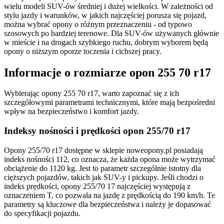
wielu modeli SUV-ów średniej i dużej wielkości. W zależności od
stylu jazdy i warunków, w jakich najczęściej porusza się pojazd,
można wybrać opony o różnym przeznaczeniu - od typowo
szosowych po bardziej terenowe. Dla SUV-ów używanych głównie
w mieście i na drogach szybkiego ruchu, dobrym wyborem będą
opony o niższym oporze toczenia i cichszej pracy.
Informacje o rozmiarze opon 255 70 r17
Wybierając opony 255 70 r17, warto zapoznać się z ich
szczegółowymi parametrami technicznymi, które mają bezpośredni
wpływ na bezpieczeństwo i komfort jazdy.
Indeksy nośności i prędkości opon 255/70 r17
Opony 255/70 r17 dostępne w sklepie noweopony.pl posiadają
indeks nośności 112, co oznacza, że każda opona może wytrzymać
obciążenie do 1120 kg. Jest to parametr szczególnie istotny dla
cięższych pojazdów, takich jak SUV-y i pickupy. Jeśli chodzi o
indeks prędkości, opony 255/70 17 najczęściej występują z
oznaczeniem T, co pozwala na jazdę z prędkością do 190 km/h. Te
parametry są kluczowe dla bezpieczeństwa i należy je dopasować
do specyfikacji pojazdu.