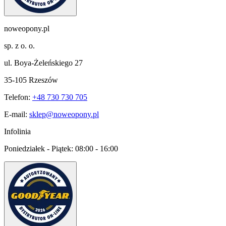
noweopony.pl
sp. z o. o.
ul. Boya-Żeleńskiego 27
35-105 Rzeszów
Telefon:
+48 730 730 705
E-mail:
sklep@noweopony.pl
Infolinia
Poniedziałek - Piątek:
08:00 - 16:00