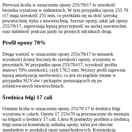
Pierwsza liczba w oznaczeniu opony 255/70r17 to szerokość
bieżnika wyrażona w milimetrach. W tym przypadku opony 255 70
r17 mają szerokość 255 mm, co przekłada się na dość szeroką
powierzchnię styku z nawierzchnią. Szersze opony, takie jak opony
255/70/17, zapewniają lepszą przyczepność na suchej nawierzchni
oraz stabilność podczas jazdy na prostych odcinkach drogi.
Profil opony 70%
Druga wartość w oznaczeniu opony 255x70r17 to stosunek
wysokości ściany bocznej do szerokości opony, wyrażony w
procentach. W przypadku opon 255/70/r17, wysokość profilu
stanowi 70% szerokości, czyli 178,5 mm. Wyższy profil zapewnia
lepszą amortyzację nierówności, co jest szczególnie istotne w
przypadku SUV-ów i pickupów poruszających się po
zróżnicowanych nawierzchniach.
Średnica felgi 17 cali
Ostatnia liczba w oznaczeniu opony 255/70 17 to średnica felgi
wyrażona w calach. Opony 17 255x70 są przeznaczone do montażu
na felgach o średnicy 17 cali. Litera R pomiędzy profilem a średnicą
felgi oznacza konstrukcję radialną opony, która jest obecnie
standardem w produkcji opon samochodowych. Konstrukcja