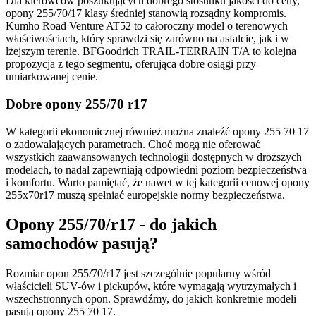
Dla kierowców poszukujących dobrego stosunku jakości do ceny,
opony 255/70/17 klasy średniej stanowią rozsądny kompromis.
Kumho Road Venture AT52 to całoroczny model o terenowych
właściwościach, który sprawdzi się zarówno na asfalcie, jak i w
lżejszym terenie. BFGoodrich TRAIL-TERRAIN T/A to kolejna
propozycja z tego segmentu, oferująca dobre osiągi przy
umiarkowanej cenie.
Dobre opony 255/70 r17
W kategorii ekonomicznej również można znaleźć opony 255 70 17
o zadowalających parametrach. Choć mogą nie oferować
wszystkich zaawansowanych technologii dostępnych w droższych
modelach, to nadal zapewniają odpowiedni poziom bezpieczeństwa
i komfortu. Warto pamiętać, że nawet w tej kategorii cenowej opony
255x70r17 muszą spełniać europejskie normy bezpieczeństwa.
Opony 255/70/r17 - do jakich
samochodów pasują?
Rozmiar opon 255/70/r17 jest szczególnie popularny wśród
właścicieli SUV-ów i pickupów, które wymagają wytrzymałych i
wszechstronnych opon. Sprawdźmy, do jakich konkretnie modeli
pasują opony 255 70 17.