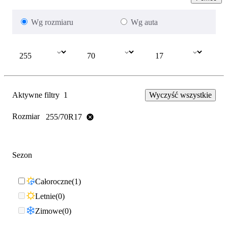
Wg rozmiaru
Wg auta
Aktywne filtry
1
Wyczyść wszystkie
Rozmiar
255/70R17
Sezon
Całoroczne
1
Letnie
0
Zimowe
0