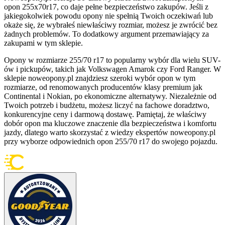
opon 255x70r17, co daje pełne bezpieczeństwo zakupów. Jeśli z
jakiegokolwiek powodu opony nie spełnią Twoich oczekiwań lub
okaże się, że wybrałeś niewłaściwy rozmiar, możesz je zwrócić bez
żadnych problemów. To dodatkowy argument przemawiający za
zakupami w tym sklepie.
Opony w rozmiarze 255/70 r17 to popularny wybór dla wielu SUV-
ów i pickupów, takich jak Volkswagen Amarok czy Ford Ranger. W
sklepie noweopony.pl znajdziesz szeroki wybór opon w tym
rozmiarze, od renomowanych producentów klasy premium jak
Continental i Nokian, po ekonomiczne alternatywy. Niezależnie od
Twoich potrzeb i budżetu, możesz liczyć na fachowe doradztwo,
konkurencyjne ceny i darmową dostawę. Pamiętaj, że właściwy
dobór opon ma kluczowe znaczenie dla bezpieczeństwa i komfortu
jazdy, dlatego warto skorzystać z wiedzy ekspertów noweopony.pl
przy wyborze odpowiednich opon 255/70 r17 do swojego pojazdu.