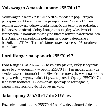
Volkswagen Amarok i opony 255/70 r17
Volkswagen Amarok z lat 2022-2024 to jeden z popularnych
pickupów, do których idealnie pasują opony 255/70 r17. Ten
rozmiar zapewnia odpowiednią nośność dla tego typu pojazdu, a
jednocześnie oferuje dobry kompromis między właściwościami
terenowymi a komfortem jazdy po utwardzonych nawierzchniach.
Dla Amaroka szczególnie polecane są opony całoroczne z
bieżnikiem AT (All Terrain), które sprawdzą się w różnorodnych
warunkach.
Ford Ranger na oponach 255/70 r17
Ford Ranger z lat 2022-2025 to kolejny pickup, który fabrycznie
może być wyposażony w opony 255/70 17. Ten model, znany ze
swojej wszechstronności i możliwości terenowych, wymaga opon o
odpowiedniej wytrzymałości i przyczepności. Opony 255/70/r17 z
indeksem nośności 112 doskonale spełniają te wymagania,
zapewniając nośność do 1120 kg na koło.
Jakie opony 255/70 r17 do SUV-ów
Poza pickupami, opony 255/70 r17 są również odpowiednie do