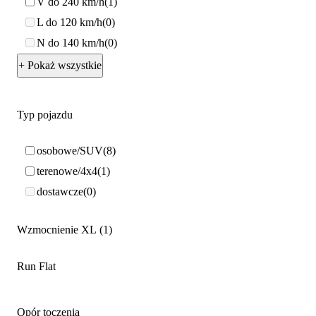
V do 240 km/h
1
L do 120 km/h
0
N do 140 km/h
0
+ Pokaż wszystkie
Typ pojazdu
osobowe/SUV
8
terenowe/4x4
1
dostawcze
0
Wzmocnienie XL
1
Run Flat
Opór toczenia