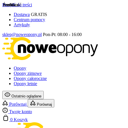
Przejdź do treści
Szerokość
Profil
Średnica
Dostawa
GRATIS
Centrum pomocy
Artykuły
sklep@noweopony.pl
Pon-Pt: 08:00 - 16:00
Opony
Opony zimowe
Opony całoroczne
Opony letnie
Ostatnio oglądane
Porównaj
Porównaj
Twoje konto
0
Koszyk