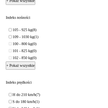
+ Pokaż wszystkie
Indeks nośności
105 - 925 kg
8
109 - 1030 kg
1
100 - 800 kg
0
101 - 825 kg
0
102 - 850 kg
0
+ Pokaż wszystkie
Indeks prędkości
H do 210 km/h
7
S do 180 km/h
1