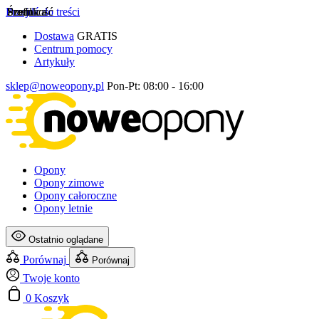
Przejdź do treści
Szerokość
Profil
Średnica
Dostawa
GRATIS
Centrum pomocy
Artykuły
sklep@noweopony.pl
Pon-Pt: 08:00 - 16:00
Opony
Opony zimowe
Opony całoroczne
Opony letnie
Ostatnio oglądane
Porównaj
Porównaj
Twoje konto
0
Koszyk