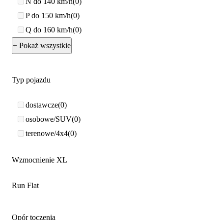
N do 140 km/h
0
P do 150 km/h
0
Q do 160 km/h
0
+ Pokaż wszystkie
Typ pojazdu
dostawcze
0
osobowe/SUV
0
terenowe/4x4
0
Wzmocnienie XL
Run Flat
Opór toczenia