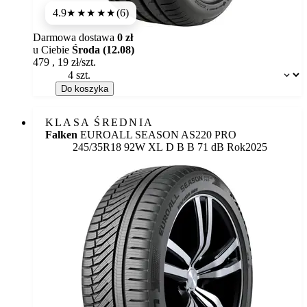
4.9
(6)
★★★★★
Darmowa dostawa
0 zł
u Ciebie
Środa (12.08)
479
,
19
zł/szt.
Dostępność:
Do koszyka
KLASA ŚREDNIA
Falken
EUROALL SEASON AS220 PRO
Etykieta:
245/35R18 92W XL
D
B
B 71 dB
Rok
2025