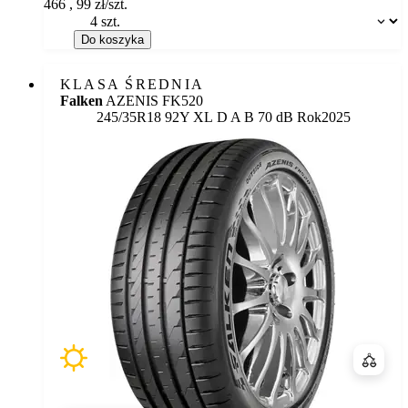
466
,
99
zł/szt.
Dostępność:
Do koszyka
KLASA ŚREDNIA
Falken
AZENIS FK520
Etykieta:
245/35R18 92Y XL
D
A
B 70 dB
Rok
2025
Porówn