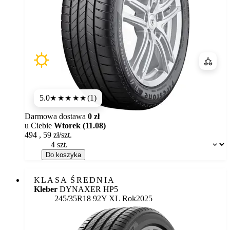
Porówn
5.0
(1)
★★★★★
Darmowa dostawa
0 zł
u Ciebie
Wtorek (11.08)
494
,
59
zł/szt.
Dostępność:
Do koszyka
KLASA ŚREDNIA
Kleber
DYNAXER HP5
245/35R18 92Y XL
Rok
2025