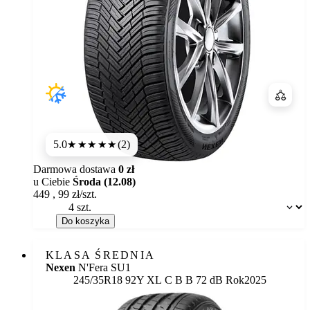
Porówn
5.0
(2)
★★★★★
Darmowa dostawa
0 zł
u Ciebie
Środa (12.08)
449
,
99
zł/szt.
Dostępność:
Do koszyka
KLASA ŚREDNIA
Nexen
N'Fera SU1
Etykieta:
245/35R18 92Y XL
C
B
B 72 dB
Rok
2025