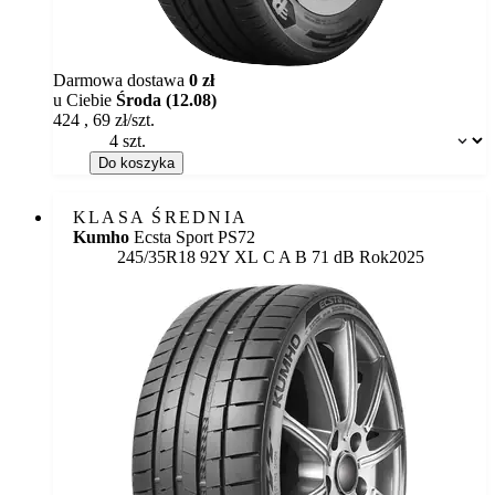
Darmowa dostawa
0 zł
u Ciebie
Środa (12.08)
424
,
69
zł/szt.
Dostępność:
Do koszyka
KLASA ŚREDNIA
Kumho
Ecsta Sport PS72
Etykieta:
245/35R18 92Y XL
C
A
B 71 dB
Rok
2025