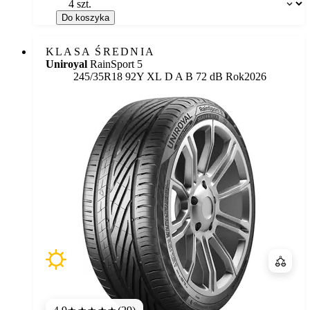
Dostępność:
Do koszyka
KLASA ŚREDNIA
Uniroyal
RainSport 5
Etykieta:
245/35R18 92Y XL
D
A
B 72 dB
Rok
2026
Porówn