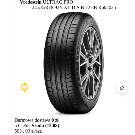
Vredestein
ULTRAC PRO
Etykieta:
245/35R18 92Y XL
D
A
B 72 dB
Rok
2025
Porówn
Darmowa dostawa
0 zł
u Ciebie
Środa (12.08)
503
,
09
zł/szt.