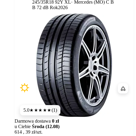
Etykieta:
245/35R18 92Y XL
Mercedes (MO)
C
B
B 72 dB
Rok
2026
Porówn
5.0
(1)
★★★★★
Darmowa dostawa
0 zł
u Ciebie
Środa (12.08)
614
,
39
zł/szt.