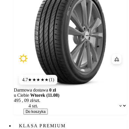
Porówn
4.7
(1)
★★★★★
Darmowa dostawa
0 zł
u Ciebie
Wtorek (11.08)
495
,
09
zł/szt.
Dostępność:
Do koszyka
KLASA PREMIUM