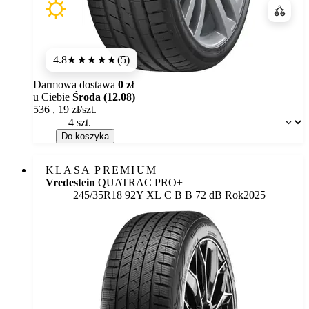
Porówn
4.8
(5)
★★★★★
Darmowa dostawa
0 zł
u Ciebie
Środa (12.08)
536
,
19
zł/szt.
Dostępność:
Do koszyka
KLASA PREMIUM
Vredestein
QUATRAC PRO+
Etykieta:
245/35R18 92Y XL
C
B
B 72 dB
Rok
2025