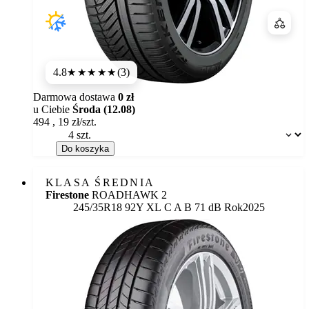
Porówn
4.8
(3)
★★★★★
Darmowa dostawa
0 zł
u Ciebie
Środa (12.08)
494
,
19
zł/szt.
Dostępność:
Do koszyka
KLASA ŚREDNIA
Firestone
ROADHAWK 2
Etykieta:
245/35R18 92Y XL
C
A
B 71 dB
Rok
2025