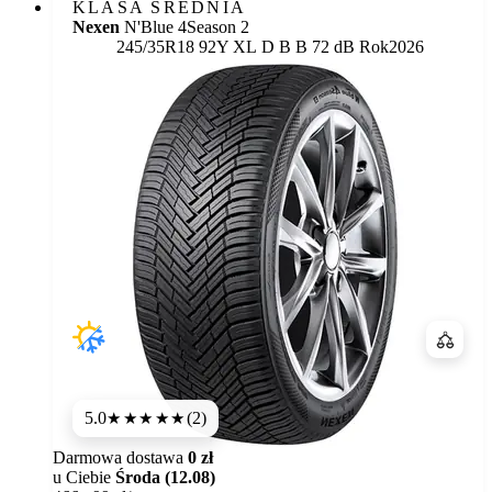
KLASA ŚREDNIA
Nexen
N'Blue 4Season 2
Etykieta:
245/35R18 92Y XL
D
B
B 72 dB
Rok
2026
Porówn
5.0
(2)
★★★★★
Darmowa dostawa
0 zł
u Ciebie
Środa (12.08)