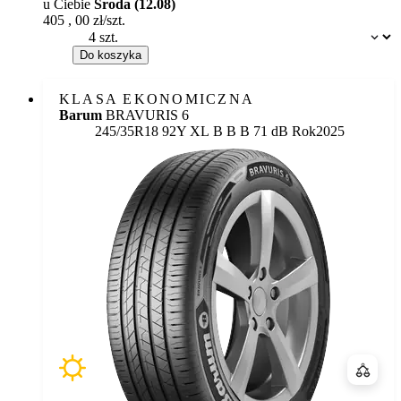
u Ciebie
Środa (12.08)
405
,
00
zł/szt.
Dostępność:
Do koszyka
KLASA EKONOMICZNA
Barum
BRAVURIS 6
Etykieta:
245/35R18 92Y XL
B
B
B 71 dB
Rok
2025
Porówn