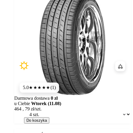
Porówn
5.0
(1)
★★★★★
Darmowa dostawa
0 zł
u Ciebie
Wtorek (11.08)
464
,
79
zł/szt.
Dostępność:
Do koszyka