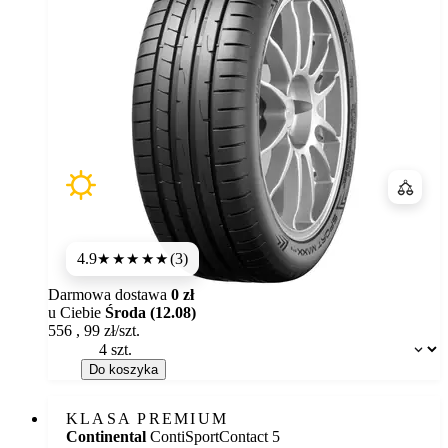
Porówn
4.9
(3)
★★★★★
Darmowa dostawa
0 zł
u Ciebie
Środa (12.08)
556
,
99
zł/szt.
Dostępność:
Do koszyka
KLASA PREMIUM
Continental
ContiSportContact 5