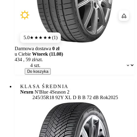
Porówn
5.0
(1)
★★★★★
Darmowa dostawa
0 zł
u Ciebie
Wtorek (11.08)
434
,
59
zł/szt.
Dostępność:
Do koszyka
KLASA ŚREDNIA
Nexen
N'Blue 4Season 2
Etykieta:
245/35R18 92Y XL
D
B
B 72 dB
Rok
2025