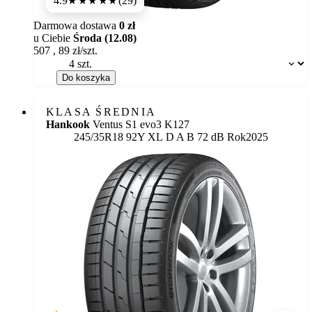
4.9
(29)
★★★★★
Darmowa dostawa
0 zł
u Ciebie
Środa (12.08)
507
,
89
zł/szt.
Dostępność:
Do koszyka
KLASA ŚREDNIA
Hankook
Ventus S1 evo3 K127
Etykieta:
245/35R18 92Y XL
D
A
B 72 dB
Rok
2025