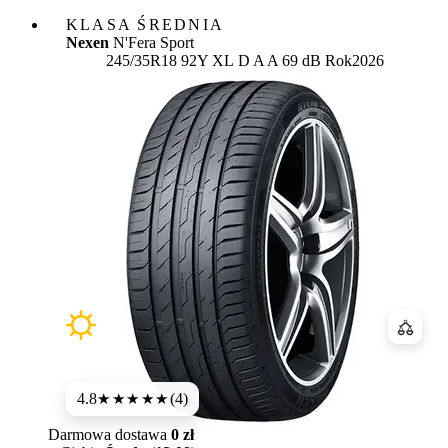
KLASA ŚREDNIA
Nexen
N'Fera Sport
Etykieta:
245/35R18 92Y XL
D
A
A 69 dB
Rok
2026
Porówn
4.8
(4)
★★★★★
Darmowa dostawa
0 zł