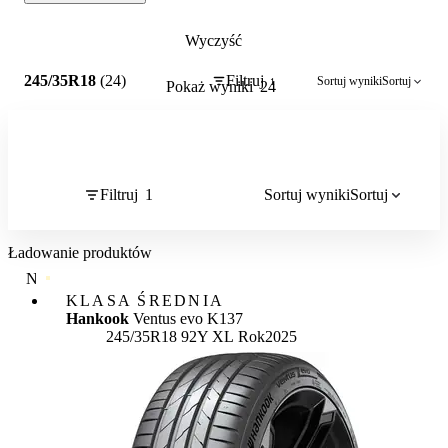
Wyczyść
1
245/35R18
(24)
Filtruj
Sortuj wyniki
Sortuj
1
Pokaż wyniki
24
Filtruj
1
Sortuj wyniki
Sortuj
Ładowanie produktów
NAJWYŻSZA JAKOŚĆ
KLASA ŚREDNIA
Hankook
Ventus evo K137
245/35R18 92Y XL
Rok
2025