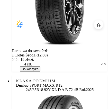
Porówn
Darmowa dostawa
0 zł
u Ciebie
Środa (12.08)
545
,
19
zł/szt.
Dostępność:
Do koszyka
KLASA PREMIUM
Dunlop
SPORT MAXX RT2
Etykieta:
245/35R18 92Y XL
D
A
B 72 dB
Rok
2025