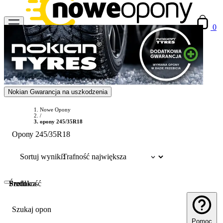
0
Nokian Gwarancja na uszkodzenia
Nowe Opony
/
opony 245/35R18
Opony 245/35R18
Sortuj wyniki:
Szerokość
Profil
Średnica
Szukaj opon
Pomoc