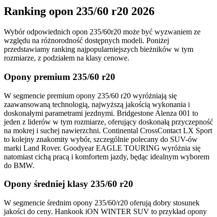
Ranking opon 235/60 r20 2026
Wybór odpowiednich opon 235/60r20 może być wyzwaniem ze
względu na różnorodność dostępnych modeli. Poniżej
przedstawiamy ranking najpopularniejszych bieżników w tym
rozmiarze, z podziałem na klasy cenowe.
Opony premium 235/60 r20
W segmencie premium opony 235/60 r20 wyróżniają się
zaawansowaną technologią, najwyższą jakością wykonania i
doskonałymi parametrami jezdnymi. Bridgestone Alenza 001 to
jeden z liderów w tym rozmiarze, oferujący doskonałą przyczepność
na mokrej i suchej nawierzchni. Continental CrossContact LX Sport
to kolejny znakomity wybór, szczególnie polecany do SUV-ów
marki Land Rover. Goodyear EAGLE TOURING wyróżnia się
natomiast cichą pracą i komfortem jazdy, będąc idealnym wyborem
do BMW.
Opony średniej klasy 235/60 r20
W segmencie średnim opony 235/60/r20 oferują dobry stosunek
jakości do ceny. Hankook iON WINTER SUV to przykład opony