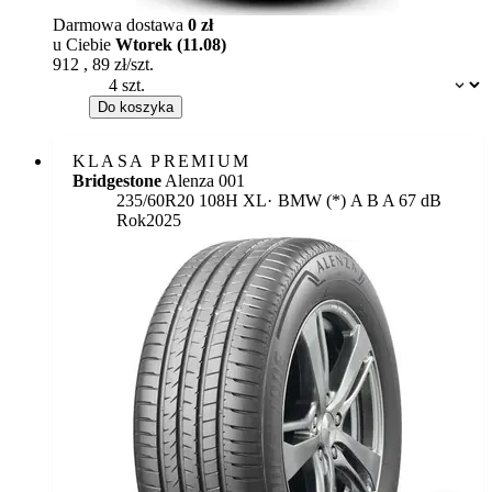
Darmowa dostawa
0 zł
u Ciebie
Wtorek (11.08)
912
,
89
zł/szt.
Dostępność:
Do koszyka
KLASA PREMIUM
Bridgestone
Alenza 001
Etykieta:
235/60R20 108H XL
BMW (*)
A
B
A 67 dB
Rok
2025