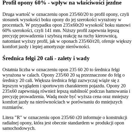
Profil opony 60% - wpływ na właściwości jezdne
Druga wartość w oznaczeniu opon 235/60/20 to profil opony, czyli
stosunek wysokości boku opony do jej szerokości wyrażony w
procentach. W przypadku opon 235x60r20 wysokość boku stanowi
60% szerokości, czyli 141 mm. Niższy profil zapewnia lepszą
precyzję prowadzenia i szybszą reakcję na ruchy kierownicą,
natomiast wyższy profil, jak w oponach 235/60/r20, oferuje większy
komfort jazdy i lepiej amortyzuje nierówności.
Średnica felgi 20 cali - zalety i wady
Ostatnia liczba w oznaczeniu opon 235 60 20 to średnica felgi
wyrażona w calach. Opony 235/60 20 są przeznaczone do felg o
średnicy 20 cali. Większa średnica felgi zazwyczaj wiąże się z
lepszym wyglądem i sportowym charakterem pojazdu. Opony 20
235x60 zapewniają również lepszą stabilność podczas hamowania i
precyzję prowadzenia. Wadą może być wyższa cena oraz mniejszy
komfort jazdy na nierównościach w porównaniu do mniejszych
rozmiarów.
Litera "R" w oznaczeniu opon 235/60 r20 informuje o konstrukcji
radialnej opony, która jest obecnie standardem w produkcji opon
samochodowych.