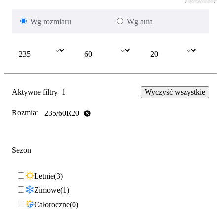
Wg rozmiaru
Wg auta
Aktywne filtry
1
Wyczyść wszystkie
Rozmiar
235/60R20
Sezon
Letnie
3
Zimowe
1
Całoroczne
0