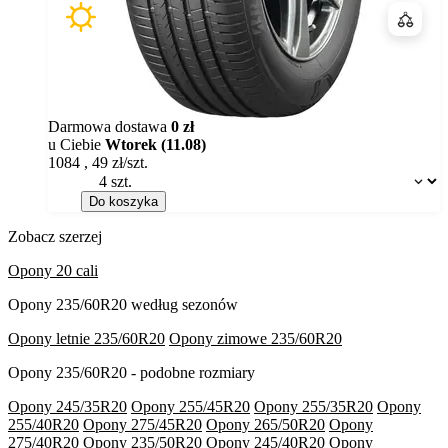
Porówn
Darmowa dostawa
0 zł
u Ciebie
Wtorek (11.08)
1084
,
49
zł/szt.
Dostępność:
Do koszyka
Zobacz szerzej
Opony 20 cali
Opony 235/60R20 według sezonów
Opony letnie 235/60R20
Opony zimowe 235/60R20
Opony 235/60R20 - podobne rozmiary
Opony 245/35R20
Opony 255/45R20
Opony 255/35R20
Opony
255/40R20
Opony 275/45R20
Opony 265/50R20
Opony
275/40R20
Opony 235/50R20
Opony 245/40R20
Opony