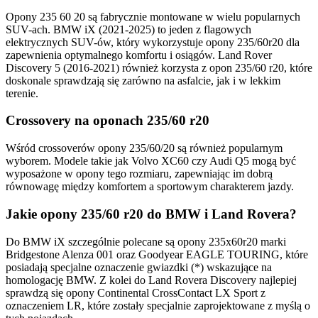
Opony 235 60 20 są fabrycznie montowane w wielu popularnych
SUV-ach. BMW iX (2021-2025) to jeden z flagowych
elektrycznych SUV-ów, który wykorzystuje opony 235/60r20 dla
zapewnienia optymalnego komfortu i osiągów. Land Rover
Discovery 5 (2016-2021) również korzysta z opon 235/60 r20, które
doskonale sprawdzają się zarówno na asfalcie, jak i w lekkim
terenie.
Crossovery na oponach 235/60 r20
Wśród crossoverów opony 235/60/20 są również popularnym
wyborem. Modele takie jak Volvo XC60 czy Audi Q5 mogą być
wyposażone w opony tego rozmiaru, zapewniając im dobrą
równowagę między komfortem a sportowym charakterem jazdy.
Jakie opony 235/60 r20 do BMW i Land Rovera?
Do BMW iX szczególnie polecane są opony 235x60r20 marki
Bridgestone Alenza 001 oraz Goodyear EAGLE TOURING, które
posiadają specjalne oznaczenie gwiazdki (*) wskazujące na
homologację BMW. Z kolei do Land Rovera Discovery najlepiej
sprawdzą się opony Continental CrossContact LX Sport z
oznaczeniem LR, które zostały specjalnie zaprojektowane z myślą o