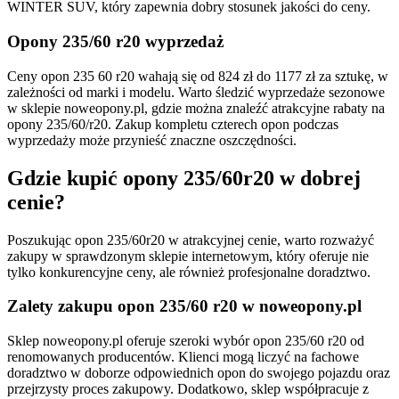
WINTER SUV, który zapewnia dobry stosunek jakości do ceny.
Opony 235/60 r20 wyprzedaż
Ceny opon 235 60 r20 wahają się od 824 zł do 1177 zł za sztukę, w
zależności od marki i modelu. Warto śledzić wyprzedaże sezonowe
w sklepie noweopony.pl, gdzie można znaleźć atrakcyjne rabaty na
opony 235/60/r20. Zakup kompletu czterech opon podczas
wyprzedaży może przynieść znaczne oszczędności.
Gdzie kupić opony 235/60r20 w dobrej
cenie?
Poszukując opon 235/60r20 w atrakcyjnej cenie, warto rozważyć
zakupy w sprawdzonym sklepie internetowym, który oferuje nie
tylko konkurencyjne ceny, ale również profesjonalne doradztwo.
Zalety zakupu opon 235/60 r20 w noweopony.pl
Sklep noweopony.pl oferuje szeroki wybór opon 235/60 r20 od
renomowanych producentów. Klienci mogą liczyć na fachowe
doradztwo w doborze odpowiednich opon do swojego pojazdu oraz
przejrzysty proces zakupowy. Dodatkowo, sklep współpracuje z