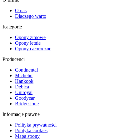
O nas
Dlaczego warto
Kategorie
Opony zimowe
Opony letnie
Opony całoroczne
Producenci
Continental
Michelin
Hankook
Dębica
Uniroyal
Goodyear
Bridgestone
Informacje prawne
Polityka prywatności
Polityka cookies
Mapa strony