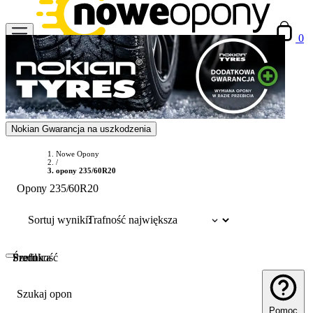
0
Nokian Gwarancja na uszkodzenia
Nowe Opony
/
opony 235/60R20
Opony 235/60R20
Sortuj wyniki:
Szerokość
Profil
Średnica
Szukaj opon
Pomoc