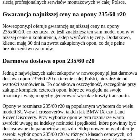
siecią profesjonalnych serwisów montażowych w całej Polsce.
Gwarancja najniższej ceny na opony 235/60 r20
Noweopony.pl oferuje gwarancję najniższej ceny na opony
235x60r20, co oznacza, że jeśli znajdziesz ten sam model opony w
niższej cenie u konkurencji, sklep wyrówna tę cenę. Dodatkowo,
klienci mają 30 dni na zwrot zakupionych opon, co daje pełne
bezpieczeństwo zakupów.
Darmowa dostawa opon 235/60 r20
Jedną z największych zalet zakupów w noweopony.pl jest darmowa
dostawa opon 235/60 r20 na terenie całej Polski, niezależnie od
wartości zamówienia. To dodatkowa oszczędność, szczególnie przy
zakupie kompletu czterech opon, które ze względu na swoje
rozmiary i wagę mogłyby generować wysokie koszty transportu.
Opony w rozmiarze 235/60 r20 są popularnym wyborem do wielu
modeli SUV-ów i crossoverów, takich jak BMW iX czy Land
Rover Discovery. Przy wyborze opon w tym rozmiarze warto
zwrócić uwagę na indeksy nośności i prędkości, które powinny być
dostosowane do parametrów pojazdu. Sklep noweopony.pl oferuje
szeroki wybór opon 235/60 r20 w różnych klasach cenowych, od
premium po ekonomiczne, z gwarancją najniższej ceny i darmową