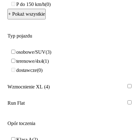
P do 150 km/h
0
+ Pokaż wszystkie
Typ pojazdu
osobowe/SUV
3
terenowe/4x4
1
dostawcze
0
Wzmocnienie XL
4
Run Flat
Opór toczenia
Klasa A
2