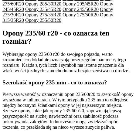
275/60R20
Opony 285/30R20
Opony 295/45R20
Opony
245/45R20
Opony 235/45R20
Opony 245/50R20
Opony
275/30R20
Opony 275/35R20
Opony 275/50R20
Opony
315/35R20
Opony 255/50R20
Opony 235/60 r20 - co oznacza ten
rozmiar?
Wybierając opony 235/60 r20 do swojego pojazdu, warto
zrozumieć, co dokładnie oznaczają poszczególne parametry tego
rozmiaru. Każda z tych liczb i symboli ma istotne znaczenie dla
właściwości jezdnych samochodu oraz bezpieczeństwa na drodze.
Szerokość opony 235 mm - co to oznacza?
Pierwsza wartość w oznaczeniu opon 235/60r20 to szerokość opony
wyrażona w milimetrach. W tym przypadku 235 mm to odległość
między bocznymi ściankami opony w jej najszerszym miejscu.
Szersze opony, takie jak opony 235 60 r20, zapewniają lepszą
przyczepność na suchej nawierzchni oraz stabilność podczas
pokonywania zakrętów. Jednocześnie mogą zwiększać opór
toczenia, co przekłada się na nieco wyższe zużycie paliwa.