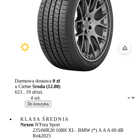
Porówn
Darmowa dostawa
0 zł
u Ciebie
Środa (12.08)
623
,
19
zł/szt.
Dostępność:
Do koszyka
KLASA ŚREDNIA
Nexen
N'Fera Sport
Etykieta:
235/60R20 108H XL
BMW (*)
A
A
A 69 dB
Rok
2025