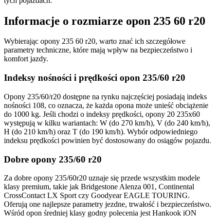
tych pojazdach.
Informacje o rozmiarze opon 235 60 r20
Wybierając opony 235 60 r20, warto znać ich szczegółowe
parametry techniczne, które mają wpływ na bezpieczeństwo i
komfort jazdy.
Indeksy nośności i prędkości opon 235/60 r20
Opony 235/60/r20 dostępne na rynku najczęściej posiadają indeks
nośności 108, co oznacza, że każda opona może unieść obciążenie
do 1000 kg. Jeśli chodzi o indeksy prędkości, opony 20 235x60
występują w kilku wariantach: W (do 270 km/h), V (do 240 km/h),
H (do 210 km/h) oraz T (do 190 km/h). Wybór odpowiedniego
indeksu prędkości powinien być dostosowany do osiągów pojazdu.
Dobre opony 235/60 r20
Za dobre opony 235/60r20 uznaje się przede wszystkim modele
klasy premium, takie jak Bridgestone Alenza 001, Continental
CrossContact LX Sport czy Goodyear EAGLE TOURING.
Oferują one najlepsze parametry jezdne, trwałość i bezpieczeństwo.
Wśród opon średniej klasy godny polecenia jest Hankook iON