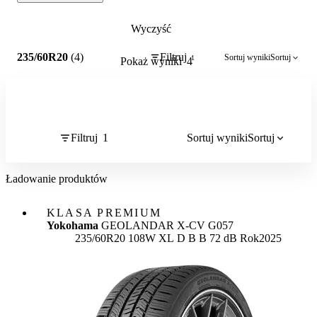
Wyczyść
1
235/60R20
(4)
Filtruj
Sortuj wyniki
Sortuj
1
Pokaż wyniki
4
Filtruj
1
Sortuj wyniki
Sortuj
Ładowanie produktów
KLASA PREMIUM
Yokohama
GEOLANDAR X-CV G057
Etykieta:
235/60R20 108W XL
D
B
B 72 dB
Rok
2025