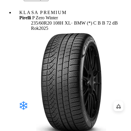
KLASA PREMIUM
Pirelli
P Zero Winter
Etykieta:
235/60R20 108H XL
BMW (*)
C
B
B 72 dB
Rok
2025
Porówn