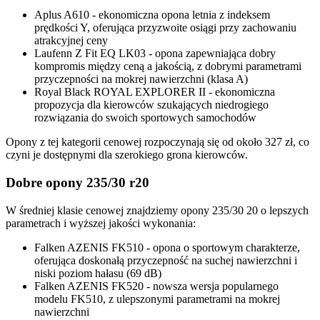
Aplus A610 - ekonomiczna opona letnia z indeksem
prędkości Y, oferująca przyzwoite osiągi przy zachowaniu
atrakcyjnej ceny
Laufenn Z Fit EQ LK03 - opona zapewniająca dobry
kompromis między ceną a jakością, z dobrymi parametrami
przyczepności na mokrej nawierzchni (klasa A)
Royal Black ROYAL EXPLORER II - ekonomiczna
propozycja dla kierowców szukających niedrogiego
rozwiązania do swoich sportowych samochodów
Opony z tej kategorii cenowej rozpoczynają się od około 327 zł, co
czyni je dostępnymi dla szerokiego grona kierowców.
Dobre opony 235/30 r20
W średniej klasie cenowej znajdziemy opony 235/30 20 o lepszych
parametrach i wyższej jakości wykonania:
Falken AZENIS FK510 - opona o sportowym charakterze,
oferująca doskonałą przyczepność na suchej nawierzchni i
niski poziom hałasu (69 dB)
Falken AZENIS FK520 - nowsza wersja popularnego
modelu FK510, z ulepszonymi parametrami na mokrej
nawierzchni