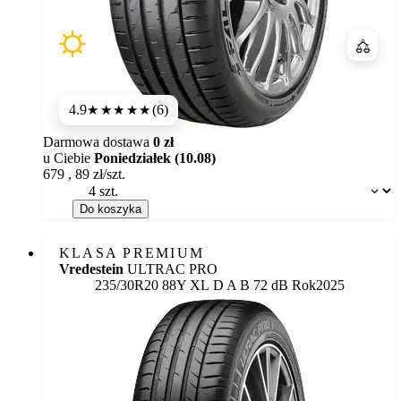
Porówn
4.9
(6)
★★★★★
Darmowa dostawa
0 zł
u Ciebie
Poniedziałek (10.08)
679
,
89
zł/szt.
Dostępność:
Do koszyka
KLASA PREMIUM
Vredestein
ULTRAC PRO
Etykieta:
235/30R20 88Y XL
D
A
B 72 dB
Rok
2025