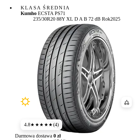
KLASA ŚREDNIA
Kumho
ECSTA PS71
Etykieta:
235/30R20 88Y XL
D
A
B 72 dB
Rok
2025
Porówn
4.8
(4)
★★★★★
Darmowa dostawa
0 zł