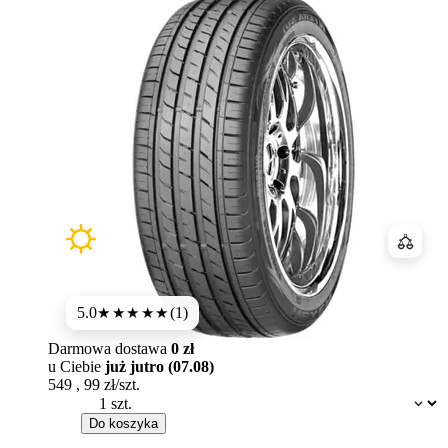
Porówn
5.0
(1)
★★★★★
Darmowa dostawa
0 zł
u Ciebie
już jutro (07.08)
549
,
99
zł/szt.
Dostępność:
Do koszyka