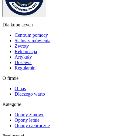
Dla kupujących
Centrum pomocy
Status zamówienia
Zwroty
Reklamacja
Artykuły
Dostawa
Regulamin
O firmie
O nas
Dlaczego warto
Kategorie
Opony zimowe
Opony letnie
Opony całoroczne
Producenci