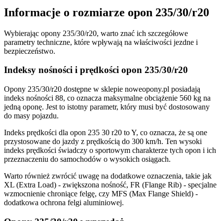
Informacje o rozmiarze opon 235/30/r20
Wybierając opony 235/30/r20, warto znać ich szczegółowe
parametry techniczne, które wpływają na właściwości jezdne i
bezpieczeństwo.
Indeksy nośności i prędkości opon 235/30/r20
Opony 235/30/r20 dostępne w sklepie noweopony.pl posiadają
indeks nośności 88, co oznacza maksymalne obciążenie 560 kg na
jedną oponę. Jest to istotny parametr, który musi być dostosowany
do masy pojazdu.
Indeks prędkości dla opon 235 30 r20 to Y, co oznacza, że są one
przystosowane do jazdy z prędkością do 300 km/h. Ten wysoki
indeks prędkości świadczy o sportowym charakterze tych opon i ich
przeznaczeniu do samochodów o wysokich osiągach.
Warto również zwrócić uwagę na dodatkowe oznaczenia, takie jak
XL (Extra Load) - zwiększona nośność, FR (Flange Rib) - specjalne
wzmocnienie chroniące felgę, czy MFS (Max Flange Shield) -
dodatkowa ochrona felgi aluminiowej.