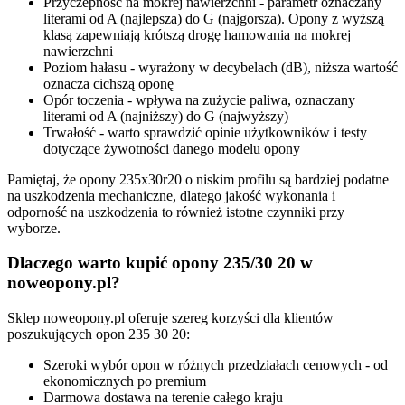
Przyczepność na mokrej nawierzchni - parametr oznaczany
literami od A (najlepsza) do G (najgorsza). Opony z wyższą
klasą zapewniają krótszą drogę hamowania na mokrej
nawierzchni
Poziom hałasu - wyrażony w decybelach (dB), niższa wartość
oznacza cichszą oponę
Opór toczenia - wpływa na zużycie paliwa, oznaczany
literami od A (najniższy) do G (najwyższy)
Trwałość - warto sprawdzić opinie użytkowników i testy
dotyczące żywotności danego modelu opony
Pamiętaj, że opony 235x30r20 o niskim profilu są bardziej podatne
na uszkodzenia mechaniczne, dlatego jakość wykonania i
odporność na uszkodzenia to również istotne czynniki przy
wyborze.
Dlaczego warto kupić opony 235/30 20 w
noweopony.pl?
Sklep noweopony.pl oferuje szereg korzyści dla klientów
poszukujących opon 235 30 20:
Szeroki wybór opon w różnych przedziałach cenowych - od
ekonomicznych po premium
Darmowa dostawa na terenie całego kraju