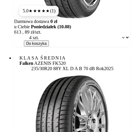
5.0
(1)
★★★★★
Darmowa dostawa
0 zł
u Ciebie
Poniedziałek (10.08)
613
,
89
zł/szt.
Dostępność:
Do koszyka
KLASA ŚREDNIA
Falken
AZENIS FK520
Etykieta:
235/30R20 88Y XL
D
A
B 70 dB
Rok
2025