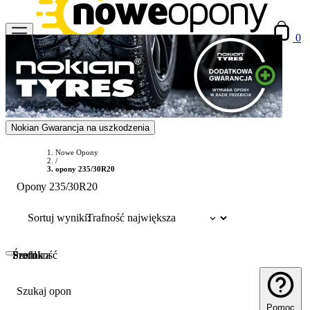
0
Nokian Gwarancja na uszkodzenia
Nowe Opony
/
opony 235/30R20
Opony 235/30R20
Sortuj wyniki:
Szerokość
Profil
Średnica
Szukaj opon
Pomoc