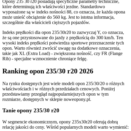
Opony 235 30 r20 posiadają specyficzne parametry techniczne,
które determinują ich właściwości jezdne. Standardowo
wyposażone są w indeks nośności 88, co oznacza, że każda opona
może unieść obciążenie do 560 kg. Jest to istotna informacja,
szczególnie dla właścicieli cięższych pojazdów.
Indeks prędkości dla opon 235/30r20 to zazwyczaj Y, co oznacza,
że są one przystosowane do jazdy z prędkością do 300 km/h. Ten
wysoki indeks prędkości potwierdza sportowe przeznaczenie tych
opon. Warto również zwrócić uwagę na dodatkowe oznaczenia,
takie jak XL (Extra Load) - zwiększona nośność, czy FR (Flange
Rib) - specjalne wzmocnienie chroniące felgę.
Ranking opon 235/30 r20 2026
Na rynku dostępnych jest wiele modeli opon 235/30/20 o różnych
właściwościach i w różnych przedziałach cenowych. Poniżej
przedstawiamy przegląd najpopularniejszych opon w tym
rozmiarze, dostępnych w sklepie noweopony.pl.
Tanie opony 235/30 r20
W segmencie ekonomicznym, opony 235x30r20 oferują dobrą
relację jakości do ceny. Wśród popularnych modeli warto wymienić: