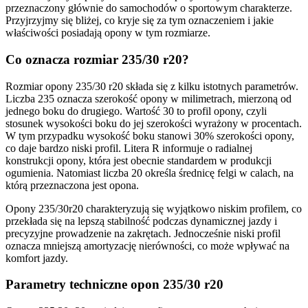
przeznaczony głównie do samochodów o sportowym charakterze.
Przyjrzyjmy się bliżej, co kryje się za tym oznaczeniem i jakie
właściwości posiadają opony w tym rozmiarze.
Co oznacza rozmiar 235/30 r20?
Rozmiar opony 235/30 r20 składa się z kilku istotnych parametrów.
Liczba 235 oznacza szerokość opony w milimetrach, mierzoną od
jednego boku do drugiego. Wartość 30 to profil opony, czyli
stosunek wysokości boku do jej szerokości wyrażony w procentach.
W tym przypadku wysokość boku stanowi 30% szerokości opony,
co daje bardzo niski profil. Litera R informuje o radialnej
konstrukcji opony, która jest obecnie standardem w produkcji
ogumienia. Natomiast liczba 20 określa średnicę felgi w calach, na
którą przeznaczona jest opona.
Opony 235/30r20 charakteryzują się wyjątkowo niskim profilem, co
przekłada się na lepszą stabilność podczas dynamicznej jazdy i
precyzyjne prowadzenie na zakrętach. Jednocześnie niski profil
oznacza mniejszą amortyzację nierówności, co może wpływać na
komfort jazdy.
Parametry techniczne opon 235/30 r20