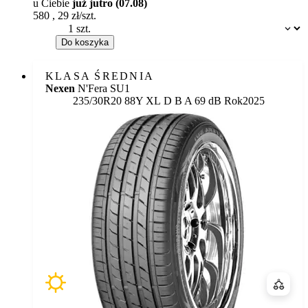
u Ciebie
już jutro (07.08)
580
,
29
zł/szt.
Dostępność:
Do koszyka
KLASA ŚREDNIA
Nexen
N'Fera SU1
Etykieta:
235/30R20 88Y XL
D
B
A 69 dB
Rok
2025
Porówn