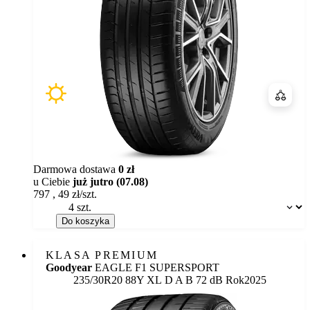
Porówn
Darmowa dostawa
0 zł
u Ciebie
już jutro (07.08)
797
,
49
zł/szt.
Dostępność:
Do koszyka
KLASA PREMIUM
Goodyear
EAGLE F1 SUPERSPORT
Etykieta:
235/30R20 88Y XL
D
A
B 72 dB
Rok
2025