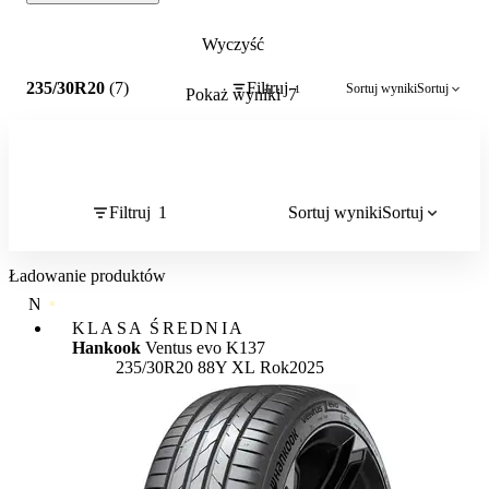
Wyczyść
1
235/30R20
(7)
Filtruj
Sortuj wyniki
Sortuj
1
Pokaż wyniki
7
Filtruj
1
Sortuj wyniki
Sortuj
Ładowanie produktów
NAJWYŻSZA JAKOŚĆ
KLASA ŚREDNIA
Hankook
Ventus evo K137
235/30R20 88Y XL
Rok
2025