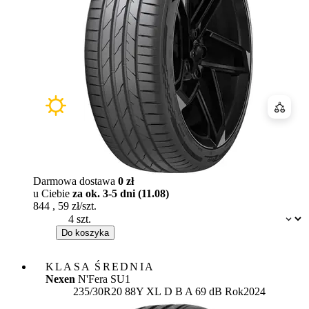
Porówn
Darmowa dostawa
0 zł
u Ciebie
za ok. 3-5 dni (11.08)
844
,
59
zł/szt.
Dostępność:
Do koszyka
KLASA ŚREDNIA
Nexen
N'Fera SU1
Etykieta:
235/30R20 88Y XL
D
B
A 69 dB
Rok
2024