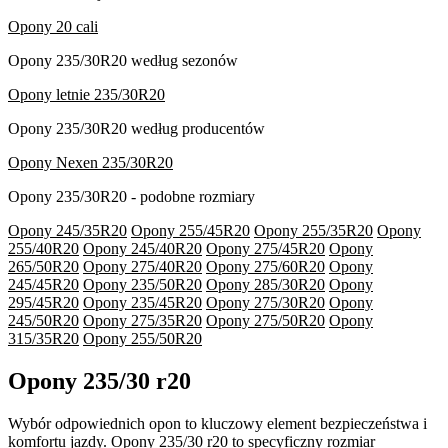
Opony 20 cali
Opony 235/30R20 według sezonów
Opony letnie 235/30R20
Opony 235/30R20 według producentów
Opony Nexen 235/30R20
Opony 235/30R20 - podobne rozmiary
Opony 245/35R20
Opony 255/45R20
Opony 255/35R20
Opony
255/40R20
Opony 245/40R20
Opony 275/45R20
Opony
265/50R20
Opony 275/40R20
Opony 275/60R20
Opony
245/45R20
Opony 235/50R20
Opony 285/30R20
Opony
295/45R20
Opony 235/45R20
Opony 275/30R20
Opony
245/50R20
Opony 275/35R20
Opony 275/50R20
Opony
315/35R20
Opony 255/50R20
Opony 235/30 r20
Wybór odpowiednich opon to kluczowy element bezpieczeństwa i
komfortu jazdy. Opony 235/30 r20 to specyficzny rozmiar