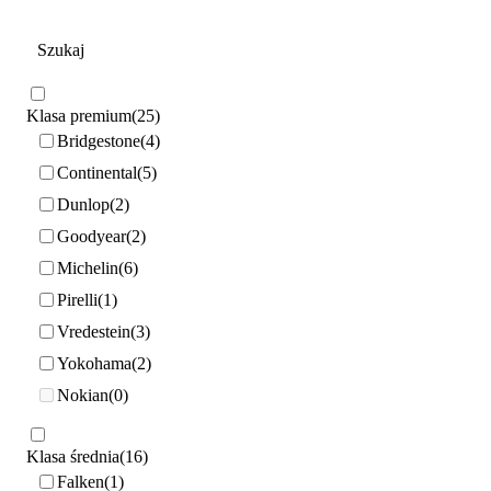
Klasa premium
25
Bridgestone
4
Continental
5
Dunlop
2
Goodyear
2
Michelin
6
Pirelli
1
Vredestein
3
Yokohama
2
Nokian
0
Klasa średnia
16
Falken
1