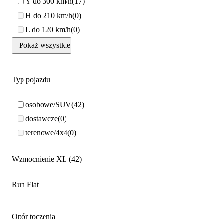
Y do 300 km/h
17
H do 210 km/h
0
L do 120 km/h
0
+ Pokaż wszystkie
Typ pojazdu
osobowe/SUV
42
dostawcze
0
terenowe/4x4
0
Wzmocnienie XL
42
Run Flat
Opór toczenia