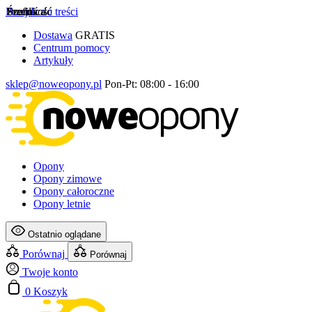
Przejdź do treści
Szerokość
Profil
Średnica
Dostawa
GRATIS
Centrum pomocy
Artykuły
sklep@noweopony.pl
Pon-Pt: 08:00 - 16:00
Opony
Opony zimowe
Opony całoroczne
Opony letnie
Ostatnio oglądane
Porównaj
Porównaj
Twoje konto
0
Koszyk