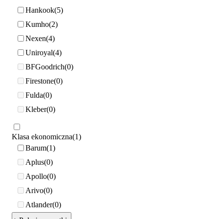
Hankook
5
Kumho
2
Nexen
4
Uniroyal
4
BFGoodrich
0
Firestone
0
Fulda
0
Kleber
0
Klasa ekonomiczna
1
Barum
1
Aplus
0
Apollo
0
Arivo
0
Atlander
0