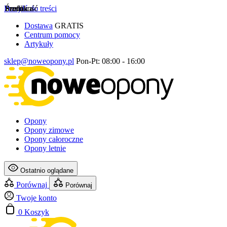
Przejdź do treści
Szerokość
Profil
Średnica
Dostawa
GRATIS
Centrum pomocy
Artykuły
sklep@noweopony.pl
Pon-Pt: 08:00 - 16:00
Opony
Opony zimowe
Opony całoroczne
Opony letnie
Ostatnio oglądane
Porównaj
Porównaj
Twoje konto
0
Koszyk