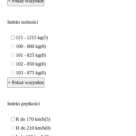
+ Pokaż wszystkie
Indeks nośności
115 - 1215 kg
5
100 - 800 kg
0
101 - 825 kg
0
102 - 850 kg
0
103 - 875 kg
0
+ Pokaż wszystkie
Indeks prędkości
R do 170 km/h
5
H do 210 km/h
0