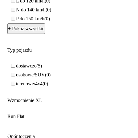
L do 120 km/h
0
N do 140 km/h
0
P do 150 km/h
0
+ Pokaż wszystkie
Typ pojazdu
dostawcze
5
osobowe/SUV
0
terenowe/4x4
0
Wzmocnienie XL
Run Flat
Opór toczenia