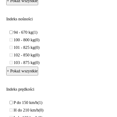
+ Pokaż wszystkie
Indeks nośności
94 - 670 kg
1
100 - 800 kg
0
101 - 825 kg
0
102 - 850 kg
0
103 - 875 kg
0
+ Pokaż wszystkie
Indeks prędkości
P do 150 km/h
1
H do 210 km/h
0