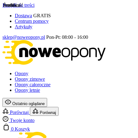
Przejdź do treści
Szerokość
Profil
Średnica
Dostawa
GRATIS
Centrum pomocy
Artykuły
sklep@noweopony.pl
Pon-Pt: 08:00 - 16:00
Opony
Opony zimowe
Opony całoroczne
Opony letnie
Ostatnio oglądane
Porównaj
Porównaj
Twoje konto
0
Koszyk