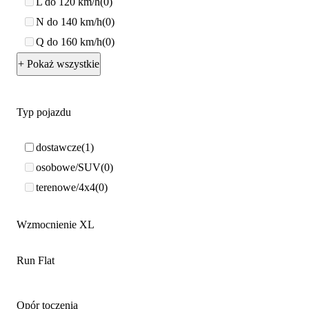
L do 120 km/h
0
N do 140 km/h
0
Q do 160 km/h
0
+ Pokaż wszystkie
Typ pojazdu
dostawcze
1
osobowe/SUV
0
terenowe/4x4
0
Wzmocnienie XL
Run Flat
Opór toczenia