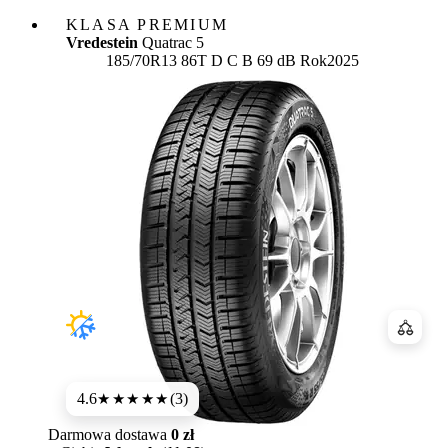
KLASA PREMIUM
Vredestein
Quatrac 5
Etykieta:
185/70R13 86T
D
C
B 69 dB
Rok
2025
Porówn
4.6
(3)
★★★★★
Darmowa dostawa
0 zł