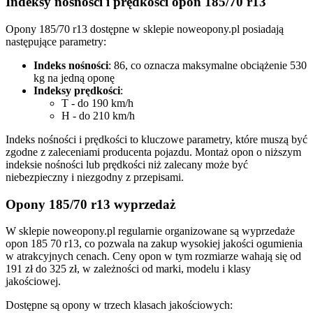
Indeksy nośności i prędkości opon 185/70 r13
Opony 185/70 r13 dostępne w sklepie noweopony.pl posiadają
następujące parametry:
Indeks nośności
: 86, co oznacza maksymalne obciążenie 530
kg na jedną oponę
Indeksy prędkości
:
T - do 190 km/h
H - do 210 km/h
Indeks nośności i prędkości to kluczowe parametry, które muszą być
zgodne z zaleceniami producenta pojazdu. Montaż opon o niższym
indeksie nośności lub prędkości niż zalecany może być
niebezpieczny i niezgodny z przepisami.
Opony 185/70 r13 wyprzedaż
W sklepie noweopony.pl regularnie organizowane są wyprzedaże
opon 185 70 r13, co pozwala na zakup wysokiej jakości ogumienia
w atrakcyjnych cenach. Ceny opon w tym rozmiarze wahają się od
191 zł do 325 zł, w zależności od marki, modelu i klasy
jakościowej.
Dostępne są opony w trzech klasach jakościowych: