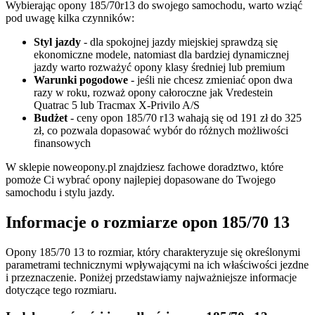
Wybierając opony 185/70r13 do swojego samochodu, warto wziąć
pod uwagę kilka czynników:
Styl jazdy
- dla spokojnej jazdy miejskiej sprawdzą się
ekonomiczne modele, natomiast dla bardziej dynamicznej
jazdy warto rozważyć opony klasy średniej lub premium
Warunki pogodowe
- jeśli nie chcesz zmieniać opon dwa
razy w roku, rozważ opony całoroczne jak Vredestein
Quatrac 5 lub Tracmax X-Privilo A/S
Budżet
- ceny opon 185/70 r13 wahają się od 191 zł do 325
zł, co pozwala dopasować wybór do różnych możliwości
finansowych
W sklepie noweopony.pl znajdziesz fachowe doradztwo, które
pomoże Ci wybrać opony najlepiej dopasowane do Twojego
samochodu i stylu jazdy.
Informacje o rozmiarze opon 185/70 13
Opony 185/70 13 to rozmiar, który charakteryzuje się określonymi
parametrami technicznymi wpływającymi na ich właściwości jezdne
i przeznaczenie. Poniżej przedstawiamy najważniejsze informacje
dotyczące tego rozmiaru.