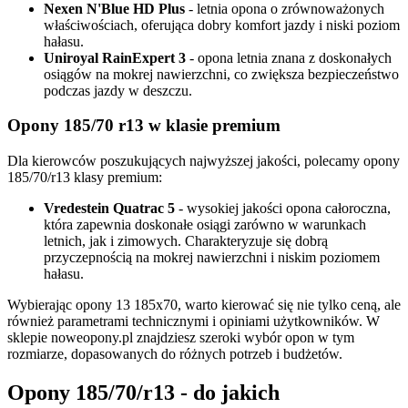
Nexen N'Blue HD Plus
- letnia opona o zrównoważonych
właściwościach, oferująca dobry komfort jazdy i niski poziom
hałasu.
Uniroyal RainExpert 3
- opona letnia znana z doskonałych
osiągów na mokrej nawierzchni, co zwiększa bezpieczeństwo
podczas jazdy w deszczu.
Opony 185/70 r13 w klasie premium
Dla kierowców poszukujących najwyższej jakości, polecamy opony
185/70/r13 klasy premium:
Vredestein Quatrac 5
- wysokiej jakości opona całoroczna,
która zapewnia doskonałe osiągi zarówno w warunkach
letnich, jak i zimowych. Charakteryzuje się dobrą
przyczepnością na mokrej nawierzchni i niskim poziomem
hałasu.
Wybierając opony 13 185x70, warto kierować się nie tylko ceną, ale
również parametrami technicznymi i opiniami użytkowników. W
sklepie noweopony.pl znajdziesz szeroki wybór opon w tym
rozmiarze, dopasowanych do różnych potrzeb i budżetów.
Opony 185/70/r13 - do jakich