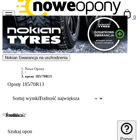
0
Nokian Gwarancja na uszkodzenia
Nowe Opony
/
opony 185/70R13
Opony 185/70R13
Sortuj wyniki:
Szerokość
Profil
Średnica
Szukaj opon
Pomoc