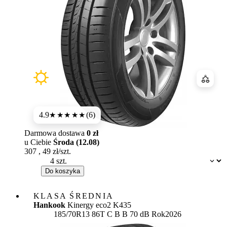
Porówn
4.9
(6)
★★★★★
Darmowa dostawa
0 zł
u Ciebie
Środa (12.08)
307
,
49
zł/szt.
Dostępność:
Do koszyka
KLASA ŚREDNIA
Hankook
Kinergy eco2 K435
Etykieta:
185/70R13 86T
C
B
B 70 dB
Rok
2026