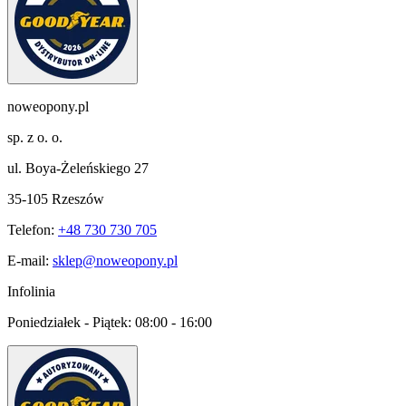
noweopony.pl
sp. z o. o.
ul. Boya-Żeleńskiego 27
35-105 Rzeszów
Telefon:
+48 730 730 705
E-mail:
sklep@noweopony.pl
Infolinia
Poniedziałek - Piątek:
08:00 - 16:00