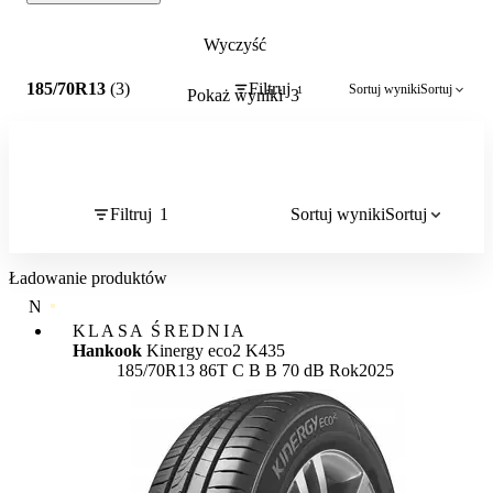
Wyczyść
1
185/70R13
(3)
Filtruj
Sortuj wyniki
Sortuj
1
Pokaż wyniki
3
Filtruj
1
Sortuj wyniki
Sortuj
Ładowanie produktów
NAJWYŻSZA JAKOŚĆ
KLASA ŚREDNIA
Hankook
Kinergy eco2 K435
Etykieta:
185/70R13 86T
C
B
B 70 dB
Rok
2025