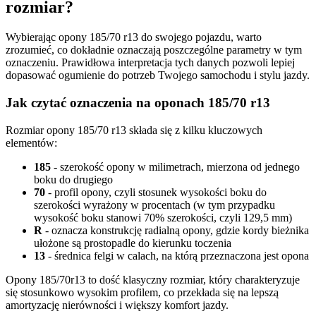
rozmiar?
Wybierając opony 185/70 r13 do swojego pojazdu, warto
zrozumieć, co dokładnie oznaczają poszczególne parametry w tym
oznaczeniu. Prawidłowa interpretacja tych danych pozwoli lepiej
dopasować ogumienie do potrzeb Twojego samochodu i stylu jazdy.
Jak czytać oznaczenia na oponach 185/70 r13
Rozmiar opony 185/70 r13 składa się z kilku kluczowych
elementów:
185
- szerokość opony w milimetrach, mierzona od jednego
boku do drugiego
70
- profil opony, czyli stosunek wysokości boku do
szerokości wyrażony w procentach (w tym przypadku
wysokość boku stanowi 70% szerokości, czyli 129,5 mm)
R
- oznacza konstrukcję radialną opony, gdzie kordy bieżnika
ułożone są prostopadle do kierunku toczenia
13
- średnica felgi w calach, na którą przeznaczona jest opona
Opony 185/70r13 to dość klasyczny rozmiar, który charakteryzuje
się stosunkowo wysokim profilem, co przekłada się na lepszą
amortyzację nierówności i większy komfort jazdy.