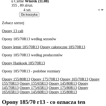
u Ciebie
Wtorek (11.08)
355
,
89
zł/szt.
Dostępność:
Do koszyka
Zobacz szerzej
Opony 13 cali
Opony 185/70R13 według sezonów
Opony letnie 185/70R13
Opony całoroczne 185/70R13
Opony 185/70R13 według producentów
Opony Hankook 185/70R13
Opony 185/70R13 - podobne rozmiary
Opony 155/80R13
Opony 175/70R13
Opony 165/70R13
Opony
155/70R13
Opony 155/65R13
Opony 145/80R13
Opony
145/70R13
Opony 175/65R13
Opony 175/80R13
Opony
165/65R13
Opony 145/60R13
Opony 135/80R13
Opony 185/70 r13 - co oznacza ten