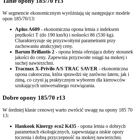
Tanie opony 185/70 r13
W segmencie ekonomicznym wyróżniają się następujące modele
opon 185/70/13:
Aplus A609
- ekonomiczna opona letnia z indeksem
prędkości T (do 190 km/h) i nośności 86 (530 kg).
Charakteryzuje się przyzwoitymi parametrami przy
zachowaniu atrakcyjnej ceny.
Barum Brillantis 2
- opona letnia oferująca dobry stosunek
jakości do ceny. Zapewnia przyzwoite osiągi na mokrej i
suchej nawierzchni.
Tracmax X-Privilo A/S TRAC SAVER
- ekonomiczna
opona całoroczna, która sprawdzi się zarówno latem, jak i
zimą, co czyni ją praktycznym wyborem dla kierowców
szukających uniwersalnego rozwiązania.
Dobre opony 185/70 r13
W średniej klasie cenowej warto zwrócić uwagę na opony 185 70
13:
Hankook Kinergy eco2 K435
- opona letnia o dobrych
parametrach ekologicznych, zapewniająca niskie opory
toczenia i dobrą przyczepność na mokrej nawierzchni.