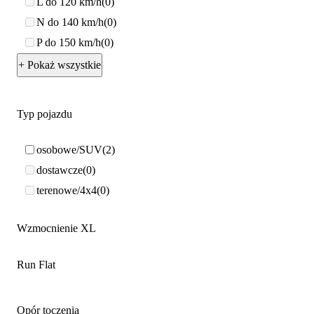
L do 120 km/h
0
N do 140 km/h
0
P do 150 km/h
0
+ Pokaż wszystkie
Typ pojazdu
osobowe/SUV
2
dostawcze
0
terenowe/4x4
0
Wzmocnienie XL
Run Flat
Opór toczenia