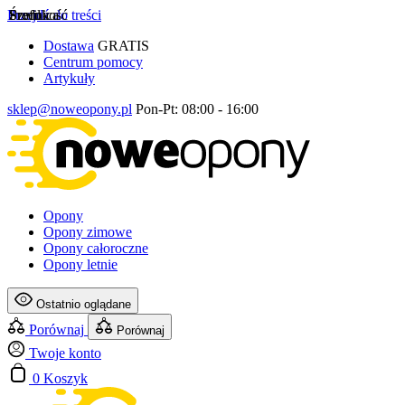
Przejdź do treści
Szerokość
Profil
Średnica
Dostawa
GRATIS
Centrum pomocy
Artykuły
sklep@noweopony.pl
Pon-Pt: 08:00 - 16:00
Opony
Opony zimowe
Opony całoroczne
Opony letnie
Ostatnio oglądane
Porównaj
Porównaj
Twoje konto
0
Koszyk