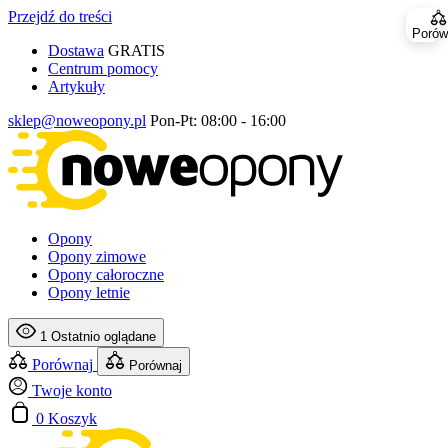
Przejdź do treści
Porów
Dostawa
GRATIS
Centrum pomocy
Artykuły
sklep@noweopony.pl
Pon-Pt: 08:00 - 16:00
Opony
Opony zimowe
Opony całoroczne
Opony letnie
1
Ostatnio oglądane
Porównaj
Porównaj
Twoje konto
0
Koszyk