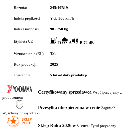
Rozmiar
245/40R19
Indeks prędkości
Y do 300 km/h
Indeks nośności
98 - 750 kg
Etykieta UE
D
A
B 72 dB
Wzmocnienie (XL)
Tak
Rok produkcji
2025
Gwarancja
5 lat od daty produkcji
Certyfikowany sprzedawca
Współpracujemy z
producentem
Przesyłka ubezpieczona w cenie
Zaginie?
Wysyłamy nową od ręki
Sklep Roku 2026 w Ceneo
Tytuł przyznany