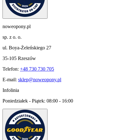
noweopony.pl
sp. z o. o.
ul. Boya-Żeleńskiego 27
35-105 Rzeszów
Telefon:
+48 730 730 705
E-mail:
sklep@noweopony.pl
Infolinia
Poniedziałek - Piątek:
08:00 - 16:00