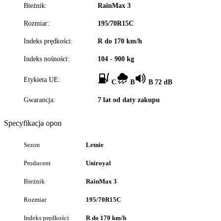
Bieżnik:
RainMax 3
Rozmiar:
195/70R15C
Indeks prędkości:
R do 170 km/h
Indeks nośności:
104 - 900 kg
Etykieta UE:
C
B
B 72 dB
Gwarancja:
7 lat od daty zakupu
Specyfikacja opon
Sezon
Letnie
Producent
Uniroyal
Bieżnik
RainMax 3
Rozmiar
195/70R15C
Indeks prędkości
R do 170 km/h