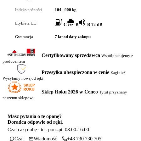
Indeks nośności
104 - 900 kg
Etykieta UE
C
B
B 72 dB
Gwarancja
7 lat od daty zakupu
Certyfikowany sprzedawca
Współpracujemy z
producentem
Przesyłka ubezpieczona w cenie
Zaginie?
Wysyłamy nową od ręki
Sklep Roku 2026 w Ceneo
Tytuł przyznany
naszemu sklepowi
Masz pytania o tę oponę?
Doradca odpowie od ręki.
Czat całą dobę · tel. pon.-pt. 08:00-16:00
Czat
Wiadomość
+48 730 730 705