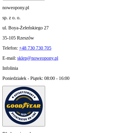
noweopony.pl
sp. z o. o.
ul. Boya-Żeleńskiego 27
35-105 Rzeszów
Telefon:
+48 730 730 705
E-mail:
sklep@noweopony.pl
Infolinia
Poniedziałek - Piątek:
08:00 - 16:00