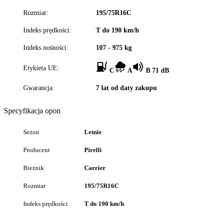
Rozmiar:
195/75R16C
Indeks prędkości:
T do 190 km/h
Indeks nośności:
107 - 975 kg
Etykieta UE:
C
A
B 71 dB
Gwarancja:
7 lat od daty zakupu
Specyfikacja opon
Sezon
Letnie
Producent
Pirelli
Bieżnik
Carrier
Rozmiar
195/75R16C
Indeks prędkości
T do 190 km/h