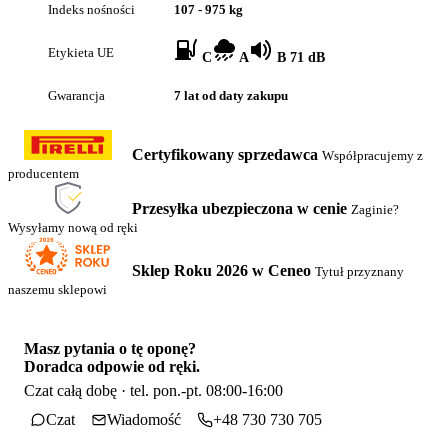
Indeks nośności
107 - 975 kg
Etykieta UE
C
A
B 71 dB
Gwarancja
7 lat od daty zakupu
Certyfikowany sprzedawca
Współpracujemy z
producentem
Przesyłka ubezpieczona w cenie
Zaginie?
Wysyłamy nową od ręki
Sklep Roku 2026 w Ceneo
Tytuł przyznany
naszemu sklepowi
Masz pytania o tę oponę?
Doradca odpowie od ręki.
Czat całą dobę · tel. pon.-pt. 08:00-16:00
Czat
Wiadomość
+48 730 730 705