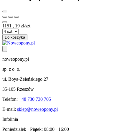
1151
,
19
zł/szt.
Do koszyka
noweopony.pl
sp. z o. o.
ul. Boya-Żeleńskiego 27
35-105 Rzeszów
Telefon:
+48 730 730 705
E-mail:
sklep@noweopony.pl
Infolinia
Poniedziałek - Piątek:
08:00 - 16:00