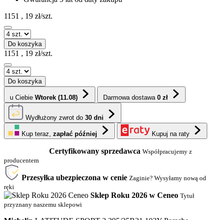
1151
,
19
zł/szt.
Do koszyka
1151
,
19
zł/szt.
Do koszyka
u Ciebie
Wtorek (11.08)
Darmowa dostawa
0 zł
Wydłużony zwrot do
30 dni
Kup teraz,
zapłać później
Kupuj na raty
Certyfikowany sprzedawca
Współpracujemy z
producentem
Przesyłka ubezpieczona w cenie
Zaginie? Wysyłamy nową od
ręki
Sklep Roku 2026 w Ceneo
Tytuł
przyznany naszemu sklepowi