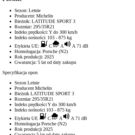
Sezon:
Letnie
Producent:
Michelin
Bieżnik:
LATITUDE SPORT 3
Rozmiar:
295/35R21
Indeks prędkości:
Y do 300 km/h
Indeks nośności:
103 - 875 kg
Etykieta UE:
C
A
A 71 dB
Homologacja:
Porsche (N2)
Rok produkcji:
2025
Gwarancja:
5 lat od daty zakupu
Specyfikacja opon
Sezon
Letnie
Producent
Michelin
Bieżnik
LATITUDE SPORT 3
Rozmiar
295/35R21
Indeks prędkości
Y do 300 km/h
Indeks nośności
103 - 875 kg
Etykieta UE
C
A
A 71 dB
Homologacja
Porsche (N2)
Rok produkcji
2025
Gwarancja
5 lat od daty zakupu