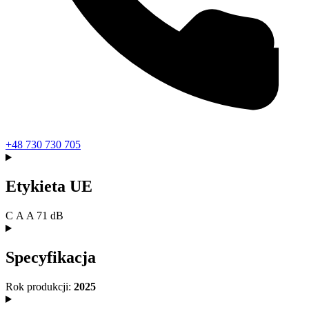
+48 730 730 705
Etykieta UE
C
A
A 71 dB
Specyfikacja
Rok produkcji:
2025