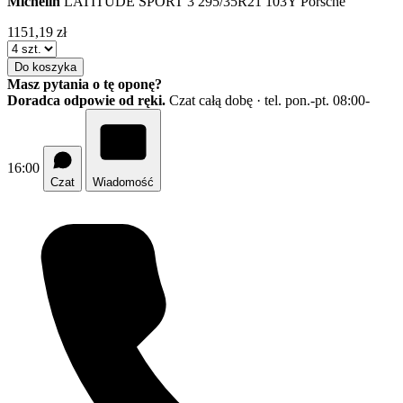
Michelin
LATITUDE SPORT 3
295/35R21 103Y Porsche
1151,19 zł
Do koszyka
Masz pytania o tę oponę?
Doradca odpowie od ręki.
Czat całą dobę · tel. pon.-pt. 08:00-
16:00
Czat
Wiadomość