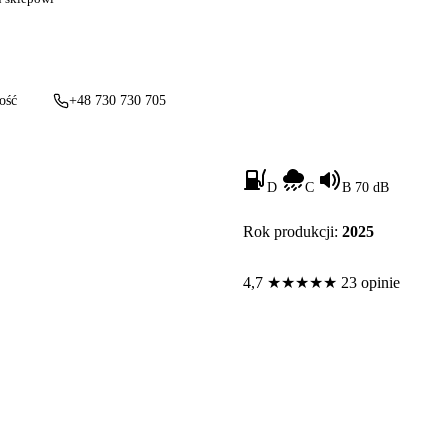
ość
+48 730 730 705
D
C
B 70 dB
Rok produkcji:
2025
4,7
★
★
★
★
★
23 opinie