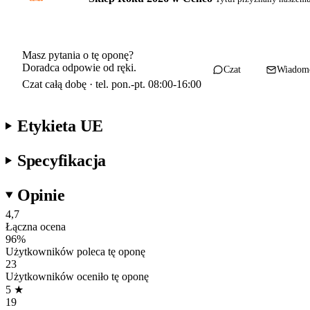
Masz pytania o tę oponę?
Doradca odpowie od ręki.
Czat
Wiadom
Czat całą dobę · tel. pon.-pt. 08:00-16:00
Etykieta UE
Specyfikacja
Opinie
4,7
Łączna ocena
96
%
Użytkowników poleca tę oponę
23
Użytkowników oceniło tę oponę
5
★
19