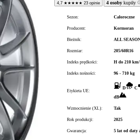
4 osoby
kupiły
4,7
★
★
★
★
★
23 opinie
Sezon:
Całoroczne
Producent:
Kormoran
Bieżnik:
ALL SEASO
Rozmiar:
205/60R16
Indeks prędkości:
H do 210 km/
Indeks nośności:
96 - 710 kg
D
C
Etykieta UE:
dB
Wzmocnienie (XL):
Tak
Rok produkcji:
2025
Gwarancja:
5 lat od daty