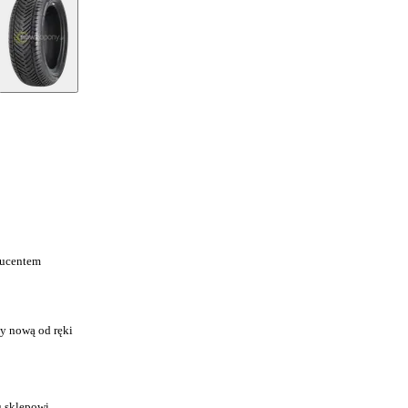
ducentem
y nową od ręki
u sklepowi