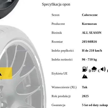
Specyfikacja opon
Sezon
Całoroczne
Producent
Kormoran
Bieżnik
ALL SEASON
Rozmiar
205/60R16
Indeks prędkości
H do 210 km/h
Indeks nośności
96 - 710 kg
D
C
B
Etykieta UE
Wzmocnienie (XL)
Tak
Rok produkcji
2025
Gwarancja
5 lat od daty zaku