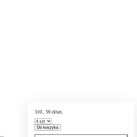
310
,
59
zł/szt.
Do koszyka