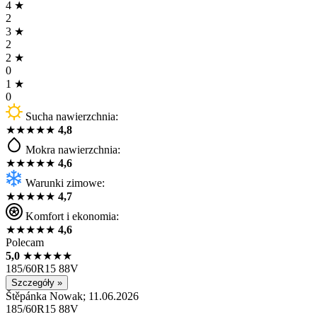
4
★
2
3
★
2
2
★
0
1
★
0
Sucha nawierzchnia:
★
★
★
★
★
4,8
Mokra nawierzchnia:
★
★
★
★
★
4,6
Warunki zimowe:
★
★
★
★
★
4,7
Komfort i ekonomia:
★
★
★
★
★
4,6
Polecam
5,0
★
★
★
★
★
185/60R15 88V
Szczegóły »
Štěpánka Nowak; 11.06.2026
185/60R15 88V