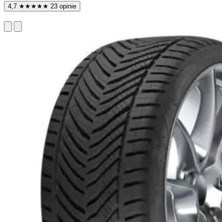
4,7
★
★
★
★
★
23 opinie