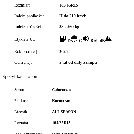
Rozmiar:
185/65R15
Indeks prędkości:
H do 210 km/h
Indeks nośności:
88 - 560 kg
Etykieta UE:
D
C
B 69 dB
Rok produkcji:
2026
Gwarancja:
5 lat od daty zakupu
Specyfikacja opon
Sezon
Całoroczne
Producent
Kormoran
Bieżnik
ALL SEASON
Rozmiar
185/65R15
Indeks prędkości
H do 210 km/h