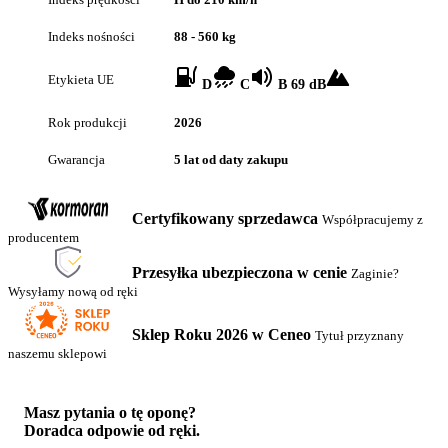
Indeks nośności
88 - 560 kg
Etykieta UE
D
C
B 69 dB
Rok produkcji
2026
Gwarancja
5 lat od daty zakupu
Certyfikowany sprzedawca
Współpracujemy z
producentem
Przesyłka ubezpieczona w cenie
Zaginie?
Wysyłamy nową od ręki
Sklep Roku 2026 w Ceneo
Tytuł przyznany
naszemu sklepowi
Masz pytania o tę oponę?
Doradca odpowie od ręki.