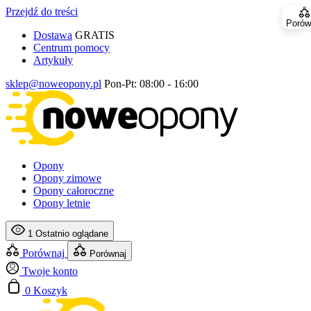
Przejdź do treści
Porów
Dostawa
GRATIS
Centrum pomocy
Artykuły
sklep@noweopony.pl
Pon-Pt: 08:00 - 16:00
Opony
Opony zimowe
Opony całoroczne
Opony letnie
1
Ostatnio oglądane
Porównaj
Porównaj
Twoje konto
0
Koszyk