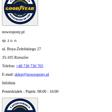
noweopony.pl
sp. z o. o.
ul. Boya-Żeleńskiego 27
35-105 Rzeszów
Telefon:
+48 730 730 705
E-mail:
sklep@noweopony.pl
Infolinia
Poniedziałek - Piątek:
08:00 - 16:00