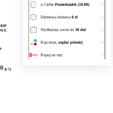
u Ciebie
Poniedziałek (10.08)
Darmowa dostawa
0 zł
RIP
Wydłużony zwrot do
30 dni
NCE
Kup teraz,
zapłać później
h
Kupuj na raty
B 71