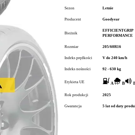
Sezon
Letnie
Producent
Goodyear
EFFICIENTGRIP
Bieżnik
PERFORMANCE
Rozmiar
205/60R16
Indeks prędkości
V do 240 km/h
Indeks nośności
92 - 630 kg
Etykieta UE
A
B
B
Rok produkcji
2025
Gwarancja
5 lat od daty produ