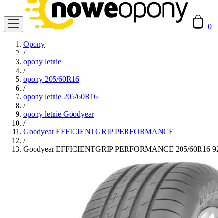
0
Opony
/
opony letnie
/
opony 205/60R16
/
opony letnie 205/60R16
/
opony letnie Goodyear
/
Goodyear EFFICIENTGRIP PERFORMANCE
/
Goodyear EFFICIENTGRIP PERFORMANCE 205/60R16 9