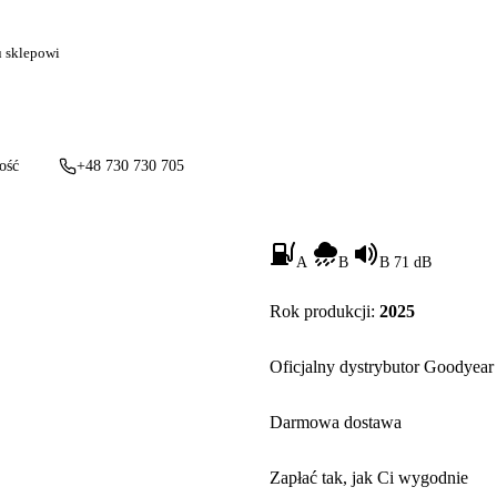
u sklepowi
ość
+48 730 730 705
A
B
B 71 dB
Rok produkcji:
2025
Oficjalny dystrybutor Goodyear
Darmowa dostawa
Zapłać tak, jak Ci wygodnie