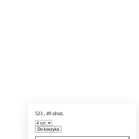
523
,
49
zł/szt.
Do koszyka