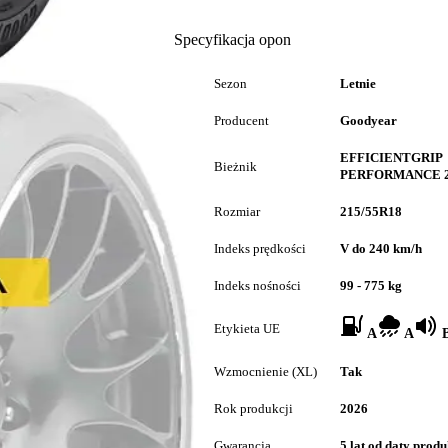
Specyfikacja opon
Sezon
Letnie
Producent
Goodyear
EFFICIENTGRIP
Bieżnik
PERFORMANCE 
Rozmiar
215/55R18
Indeks prędkości
V do 240 km/h
Indeks nośności
99 - 775 kg
Etykieta UE
A
A
B
Wzmocnienie (XL)
Tak
Rok produkcji
2026
Gwarancja
5 lat od daty produ