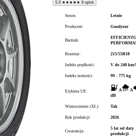
5,0
★
★
★
★
★
9 opinii
Sezon:
Letnie
Producent:
Goodyear
EFFICIENTG
Bieżnik:
PERFORMAN
Rozmiar:
215/55R18
Indeks prędkości:
V do 240 km/
Indeks nośności:
99 - 775 kg
A
A
Etykieta UE:
dB
Wzmocnienie (XL):
Tak
Rok produkcji:
2026
5 lat od daty
Gwarancja:
produkcji