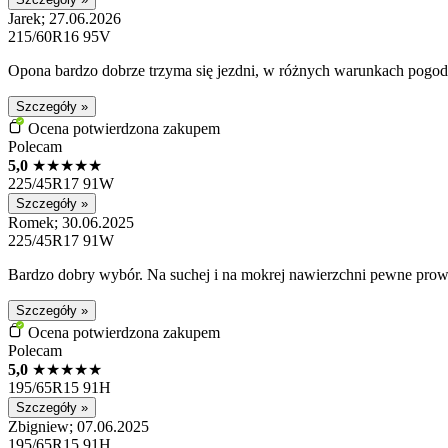
Jarek; 27.06.2026
215/60R16 95V
Opona bardzo dobrze trzyma się jezdni, w różnych warunkach pogo
Szczegóły »
Ocena potwierdzona zakupem
Polecam
5,0
★
★
★
★
★
225/45R17 91W
Szczegóły »
Romek; 30.06.2025
225/45R17 91W
Bardzo dobry wybór. Na suchej i na mokrej nawierzchni pewne prow
Szczegóły »
Ocena potwierdzona zakupem
Polecam
5,0
★
★
★
★
★
195/65R15 91H
Szczegóły »
Zbigniew; 07.06.2025
195/65R15 91H