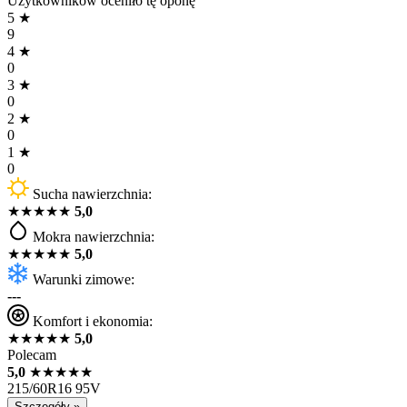
Użytkowników oceniło tę oponę
5
★
9
4
★
0
3
★
0
2
★
0
1
★
0
Sucha nawierzchnia:
★
★
★
★
★
5,0
Mokra nawierzchnia:
★
★
★
★
★
5,0
Warunki zimowe:
---
Komfort i ekonomia:
★
★
★
★
★
5,0
Polecam
5,0
★
★
★
★
★
215/60R16 95V
Szczegóły »