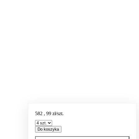
582
,
99
zł/szt.
Do koszyka