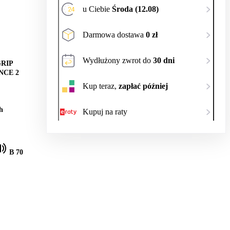
u Ciebie
Środa (12.08)
Darmowa dostawa
0 zł
Wydłużony zwrot do
30 dni
RIP
CE 2
Kup teraz,
zapłać później
h
Kupuj na raty
B 70