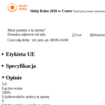
Sklep Roku 2026 w Ceneo
Tytuł przyznany naszem
Masz pytania o tę oponę?
Doradca odpowie od ręki.
Czat
Wiadom
Czat całą dobę · tel. pon.-pt. 08:00-16:00
Etykieta UE
Specyfikacja
Opinie
5,0
Łączna ocena
100
%
Użytkowników poleca tę oponę
9