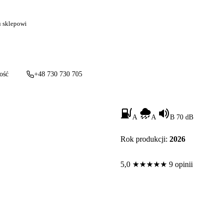
u sklepowi
ość
+48 730 730 705
A
A
B 70 dB
Rok produkcji:
2026
5,0
★
★
★
★
★
9 opinii