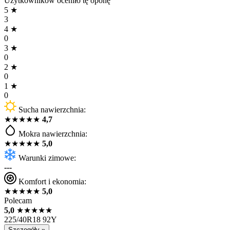
Użytkowników oceniło tę oponę
5
★
3
4
★
0
3
★
0
2
★
0
1
★
0
Sucha nawierzchnia:
★
★
★
★
★
4,7
Mokra nawierzchnia:
★
★
★
★
★
5,0
Warunki zimowe:
---
Komfort i ekonomia:
★
★
★
★
★
5,0
Polecam
5,0
★
★
★
★
★
225/40R18 92Y
Szczegóły »