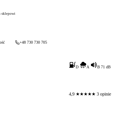
u sklepowi
ość
+48 730 730 705
D
A
B 71 dB
4,9
★
★
★
★
★
3 opinie