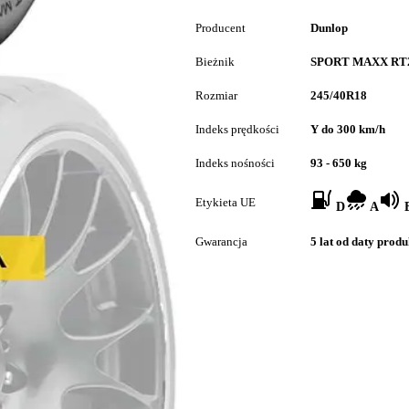
Producent
Dunlop
Bieżnik
SPORT MAXX RT
Rozmiar
245/40R18
Indeks prędkości
Y do 300 km/h
Indeks nośności
93 - 650 kg
Etykieta UE
D
A
B
Gwarancja
5 lat od daty produ