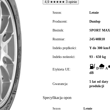
4,9
★
★
★
★
★
3 opinie
Sezon:
Letnie
Producent:
Dunlop
Bieżnik:
SPORT MAX
Rozmiar:
245/40R18
Indeks prędkości:
Y do 300 km/
Indeks nośności:
93 - 650 kg
D
A
Etykieta UE:
dB
5 lat od daty
Gwarancja:
produkcji
Specyfikacja opon
Sezon
Letnie