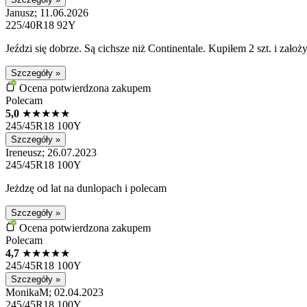
Janusz; 11.06.2026
225/40R18 92Y
Jeździ się dobrze. Są cichsze niż Continentale. Kupiłem 2 szt. i zało
Szczegóły »
Ocena potwierdzona zakupem
Polecam
5,0
★
★
★
★
★
245/45R18 100Y
Szczegóły »
Ireneusz; 26.07.2023
245/45R18 100Y
Jeżdzę od lat na dunlopach i polecam
Szczegóły »
Ocena potwierdzona zakupem
Polecam
4,7
★
★
★
★
★
245/45R18 100Y
Szczegóły »
MonikaM; 02.04.2023
245/45R18 100Y