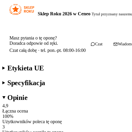
Sklep Roku 2026 w Ceneo
Tytuł przyznany naszem
Masz pytania o tę oponę?
Doradca odpowie od ręki.
Czat
Wiadom
Czat całą dobę · tel. pon.-pt. 08:00-16:00
Etykieta UE
Specyfikacja
Opinie
4,9
Łączna ocena
100
%
Użytkowników poleca tę oponę
3