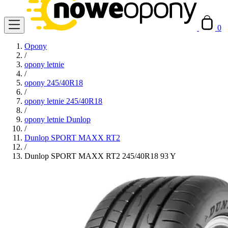
0
Opony
/
opony letnie
/
opony 245/40R18
/
opony letnie 245/40R18
/
opony letnie Dunlop
/
Dunlop SPORT MAXX RT2
/
Dunlop SPORT MAXX RT2 245/40R18 93 Y