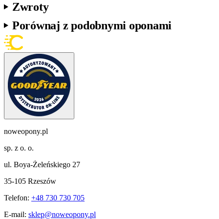
Zwroty
Porównaj z podobnymi oponami
noweopony.pl
sp. z o. o.
ul. Boya-Żeleńskiego 27
35-105 Rzeszów
Telefon:
+48 730 730 705
E-mail:
sklep@noweopony.pl