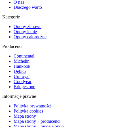
O nas
Dlaczego warto
Kategorie
Opony zimowe
Opony letnie
Opony całoroczne
Producenci
Continental
Michelin
Hankook
Dębica
Uniroyal
Goodyear
Bridgestone
Informacje prawne
Polityka prywatności
Polityka cookies
Mapa strony
Mapa strony – producenci
Mapa strony – modele opon