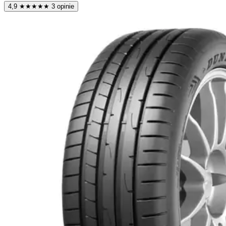
4,9
★
★
★
★
★
3 opinie