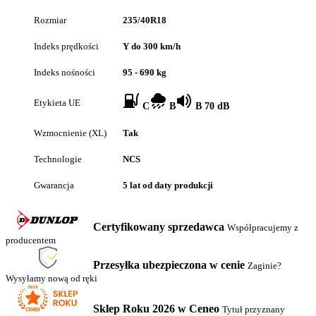
Rozmiar
235/40R18
Indeks prędkości
Y do 300 km/h
Indeks nośności
95 - 690 kg
Etykieta UE
C
B
B 70 dB
Wzmocnienie (XL)
Tak
Technologie
NCS
Gwarancja
5 lat od daty produkcji
Certyfikowany sprzedawca
Współpracujemy z
producentem
Przesyłka ubezpieczona w cenie
Zaginie?
Wysyłamy nową od ręki
Sklep Roku 2026 w Ceneo
Tytuł przyznany