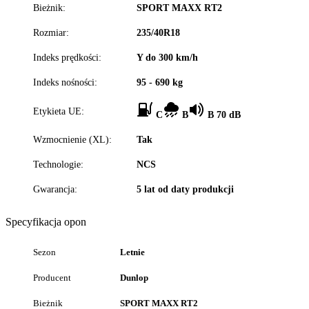
Bieżnik:
SPORT MAXX RT2
Rozmiar:
235/40R18
Indeks prędkości:
Y do 300 km/h
Indeks nośności:
95 - 690 kg
Etykieta UE:
C
B
B 70 dB
Wzmocnienie (XL):
Tak
Technologie:
NCS
Gwarancja:
5 lat od daty produkcji
Specyfikacja opon
Sezon
Letnie
Producent
Dunlop
Bieżnik
SPORT MAXX RT2