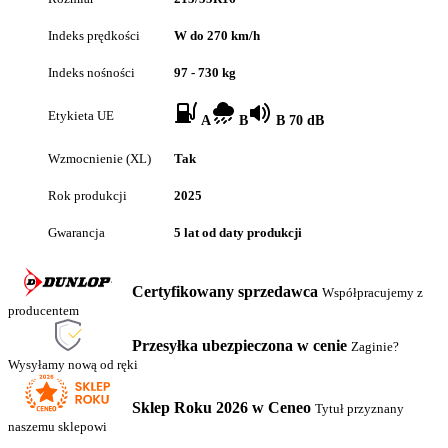
Indeks prędkości
W do 270 km/h
Indeks nośności
97 - 730 kg
Etykieta UE
A
B
B 70 dB
Wzmocnienie (XL)
Tak
Rok produkcji
2025
Gwarancja
5 lat od daty produkcji
Certyfikowany sprzedawca
Współpracujemy z
producentem
Przesyłka ubezpieczona w cenie
Zaginie?
Wysyłamy nową od ręki
Sklep Roku 2026 w Ceneo
Tytuł przyznany
naszemu sklepowi