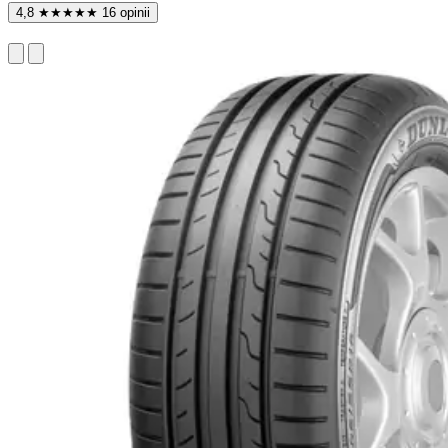
4,8
★
★
★
★
★
16 opinii