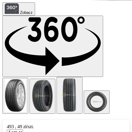
Zobacz
493
,
49
zł/szt.