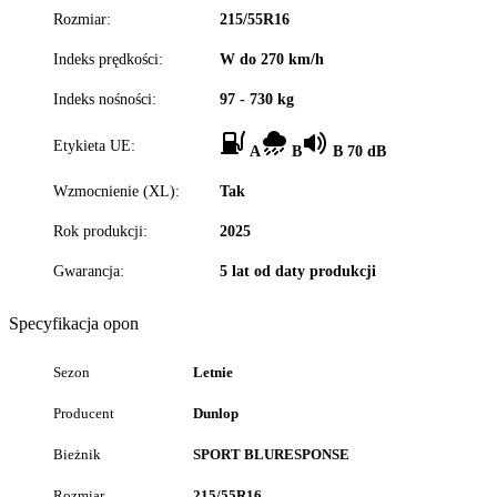
Rozmiar:
215/55R16
Indeks prędkości:
W do 270 km/h
Indeks nośności:
97 - 730 kg
Etykieta UE:
A
B
B 70 dB
Wzmocnienie (XL):
Tak
Rok produkcji:
2025
Gwarancja:
5 lat od daty produkcji
Specyfikacja opon
Sezon
Letnie
Producent
Dunlop
Bieżnik
SPORT BLURESPONSE
Rozmiar
215/55R16