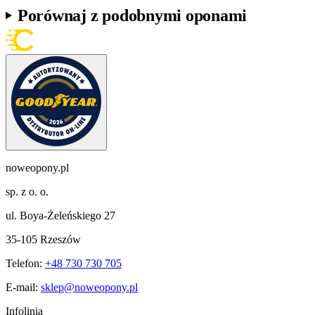
Porównaj z podobnymi oponami
noweopony.pl
sp. z o. o.
ul. Boya-Żeleńskiego 27
35-105 Rzeszów
Telefon:
+48 730 730 705
E-mail:
sklep@noweopony.pl
Infolinia