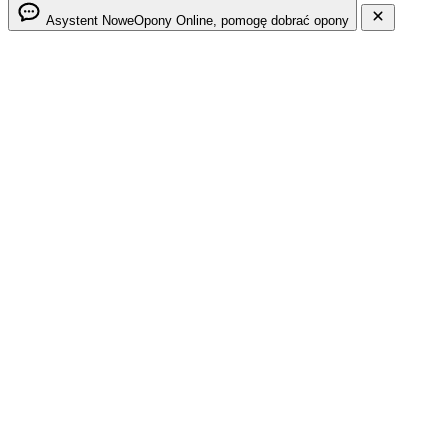
Asystent NoweOpony
Online, pomogę dobrać opony