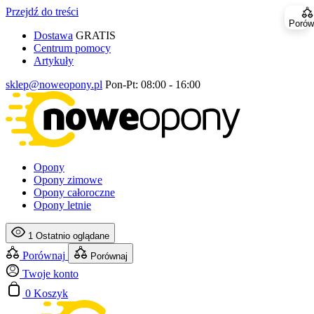
Przejdź do treści
Porów
Dostawa
GRATIS
Centrum pomocy
Artykuły
sklep@noweopony.pl
Pon-Pt: 08:00 - 16:00
Opony
Opony zimowe
Opony całoroczne
Opony letnie
1
Ostatnio oglądane
Porównaj
Porównaj
Twoje konto
0
Koszyk