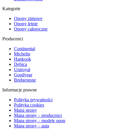
Kategorie
Opony zimowe
Opony letnie
Opony całoroczne
Producenci
Continental
Michelin
Hankook
Dębica
Uniroyal
Goodyear
Bridgestone
Informacje prawne
Polityka prywatności
Polityka cookies
Mapa strony
Mapa strony – producenci
Mapa strony – modele opon
Mapa strony – auta