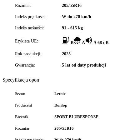
Rozmiar:
205/55R16
Indeks prędkości:
W do 270 km/h
Indeks nośności:
91 - 615 kg
Etykieta UE:
B
A
A 68 dB
Rok produkcji:
2025
Gwarancja:
5 lat od daty produkcji
Specyfikacja opon
Sezon
Letnie
Producent
Dunlop
Bieżnik
SPORT BLURESPONSE
Rozmiar
205/55R16
Indeks prędkości
W do 270 km/h