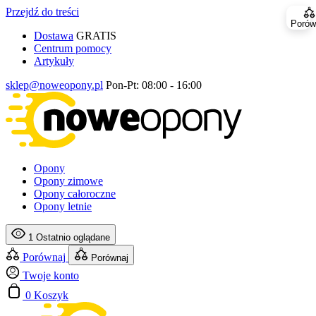
Przejdź do treści
Porów
Dostawa
GRATIS
Centrum pomocy
Artykuły
sklep@noweopony.pl
Pon-Pt: 08:00 - 16:00
Opony
Opony zimowe
Opony całoroczne
Opony letnie
1
Ostatnio oglądane
Porównaj
Porównaj
Twoje konto
0
Koszyk