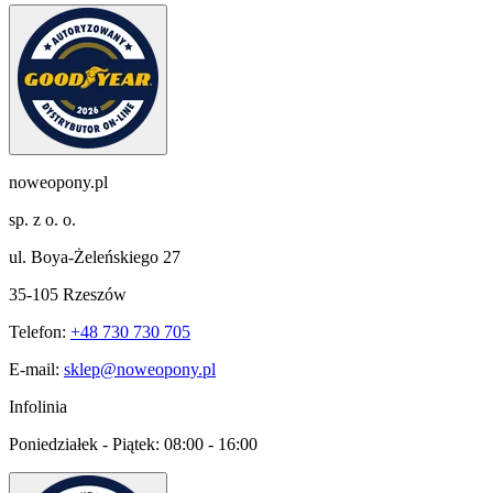
noweopony.pl
sp. z o. o.
ul. Boya-Żeleńskiego 27
35-105 Rzeszów
Telefon:
+48 730 730 705
E-mail:
sklep@noweopony.pl
Infolinia
Poniedziałek - Piątek:
08:00 - 16:00