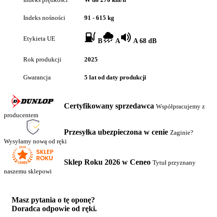
Indeks nośności
91 - 615 kg
Etykieta UE
B
A
A 68 dB
Rok produkcji
2025
Gwarancja
5 lat od daty produkcji
Certyfikowany sprzedawca
Współpracujemy z
producentem
Przesyłka ubezpieczona w cenie
Zaginie?
Wysyłamy nową od ręki
Sklep Roku 2026 w Ceneo
Tytuł przyznany
naszemu sklepowi
Masz pytania o tę oponę?
Doradca odpowie od ręki.