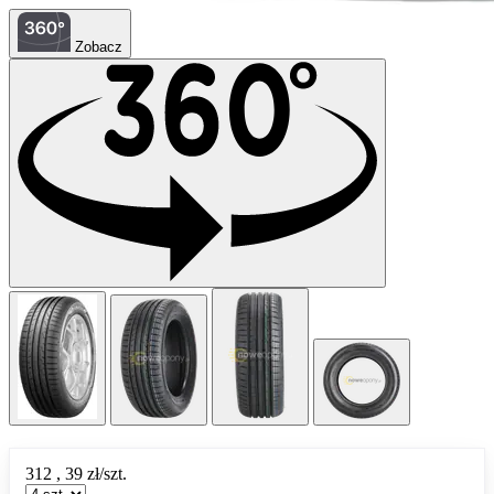
Zobacz
312
,
39
zł/szt.