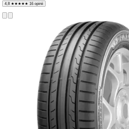
4,8
★
★
★
★
★
16 opinii