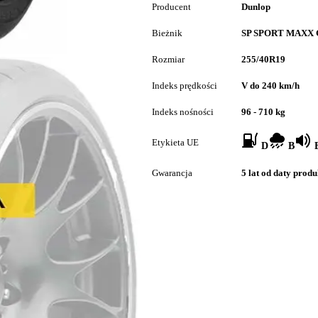
Producent
Dunlop
Bieżnik
SP SPORT MAXX
Rozmiar
255/40R19
Indeks prędkości
V do 240 km/h
Indeks nośności
96 - 710 kg
Etykieta UE
D
B
B
Gwarancja
5 lat od daty produ