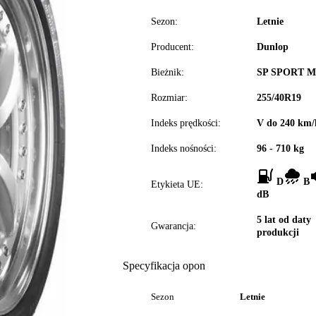
Sezon:
Letnie
Producent:
Dunlop
Bieżnik:
SP SPORT 
Rozmiar:
255/40R19
Indeks prędkości:
V do 240 km/
Indeks nośności:
96 - 710 kg
D
B
Etykieta UE:
dB
5 lat od daty
Gwarancja:
produkcji
Specyfikacja opon
Sezon
Letnie