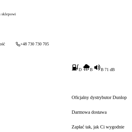
u sklepowi
ość
+48 730 730 705
D
B
B 71 dB
Oficjalny dystrybutor Dunlop
Darmowa dostawa
Zapłać tak, jak Ci wygodnie