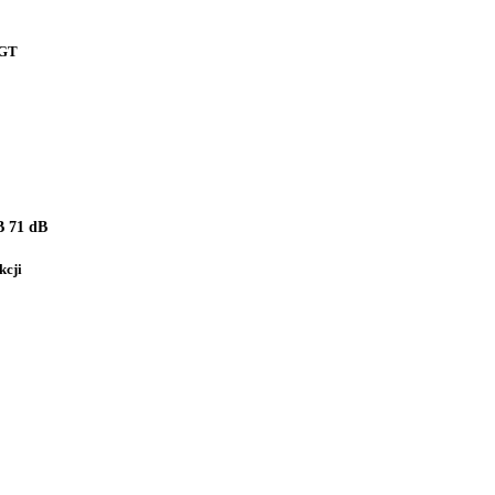
 GT
 71 dB
kcji